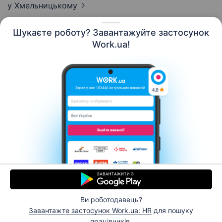
у Хмельницькому
Шукаєте роботу? Завантажуйте застосунок
Work.ua!
Українська
Ресурси
Контакти
Про нас
Кар’єра
Новини Work.ua
Допомога
Умови використання
Роботодавцю
Ви роботодавець?
© 2006–2026 Work.ua. Сервіс пошуку роботи №1 в
Завантажте застосунок Work.ua: HR
для пошуку
Україні.
працівників.