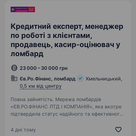
Кредитний експерт, менеджер
по роботі з клієнтами,
продавець, касир-оцінювач у
ломбард
23 000 – 30 000 грн
Єв.Ро.Фінанс, ломбард
Хмельницький,
0,5 км від центру
Повна зайнятість. Мережа ломбардів
«ЄВ.РО.ФІНАНС ЛТД І КОМПАНІЯ», яка вкотре
підтвердила статус надійного та ефективного
гравця фінансового ринку України, отримавши
престижну нагороду Ukrainian Business Award
4 дні тому
у номенації «Business…