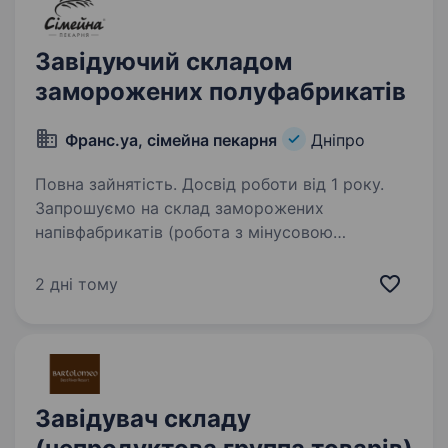
Завідуючий складом
заморожених полуфабрикатів
Франс.уа, сімейна пекарня
Дніпро
Повна зайнятість. Досвід роботи від 1 року.
Запрошуємо на склад заморожених
напівфабрикатів (робота з мінусовою
температурою) Завідуючий складом
заморожених полуфабрикатів Наші вимоги:
2 дні тому
Досвід роботи завідувачем складу або
старшим комірником Впевнений…
Завідувач складу