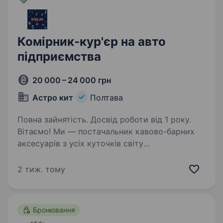
Комірник-кур'єр на авто
підприємства
20 000 – 24 000 грн
Астро кит
Полтава
Повна зайнятість. Досвід роботи від 1 року.
Вітаємо! Ми — постачальник кавово-барних
аксесуарів з усіх куточків світу
(www.beanliquor.com), постачальники HoReCa,
відкривачі крутих закладів (Кавун, Початок,
2 тиж. тому
Сходинка), велика команда, що створює
яскраві емоції…
Бронювання