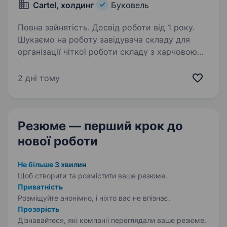
Cartel, холдинг
Буковель
Повна зайнятість. Досвід роботи від 1 року.
Шукаємо на роботу завідувача складу для
організації чіткої роботи складу з харчовою
продукцією та промтоварами. Обов’язки:
організація та контроль роботи складу
2 дні тому
прийом товару від постачальників (продукти,
алкоголь…
Резюме — перший крок
до
нової роботи
Не більше 3 хвилин
Щоб створити та розмістити ваше
резюме.
Приватність
Розміщуйте анонімно, і ніхто вас не впізнає.
Прозорість
Дізнавайтеся, які компанії переглядали ваше резюме.