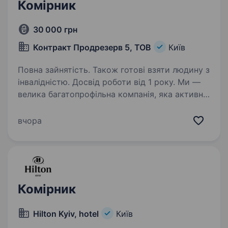
Комірник
30 000 грн
Контракт Продрезерв 5, ТОВ
Київ
Повна зайнятість. Також готові взяти людину з
інвалідністю. Досвід роботи від 1 року. Ми —
велика багатопрофільна компанія, яка активно
розвивається в різних сферах: мережа їдалень
і ресторанів, власне виробництво (харчове
вчора
та електротехнічне), аптеки, агро-напрямки.
Ми шукаємо відповідального
та кваліфікованого…
Комірник
Hilton Kyiv, hotel
Київ