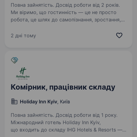
Повна зайнятість. Досвід роботи від 2 років.
Ми віримо, що гостинність — це не просто
робота, це шлях до самопізнання, зростання,
спільнот та культур. Наші співробітники мають
неперевершені професійні навички, працюючи
2 дні тому
разом вони надають виняткове
обслуговування…
Комірник, працівник складу
Holiday Inn Kyiv
, Київ
Повна зайнятість. Досвід роботи від 1 року.
Міжнародний готель Holiday Inn Kyiv,
що входить до складу IHG Hotels & Resorts —