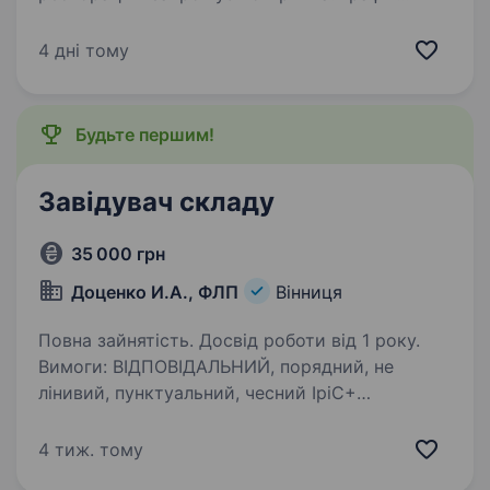
роботи: 3/3 з 8:00 до 18:00. Зарплата: 21000
грн. за 15 роб.днів. Обов'язки: прийом товарів;
4 дні тому
розподіл та видача продуктів по підрозділах
(зал, бар,…
Будьте першим!
Завідувач складу
35 000 грн
Доценко И.А., ФЛП
Вінниця
Повна зайнятість. Досвід роботи від 1 року.
Вимоги: ВІДПОВІДАЛЬНИЙ, порядний, не
лінивий, пунктуальний, чесний ІріС+
ми не великий манданчик з тротуарною
плиткою. Умови роботи: з 08:00—18:00 сб.
4 тиж. тому
08:00—12:00 нд.вихідний Обов’язки: