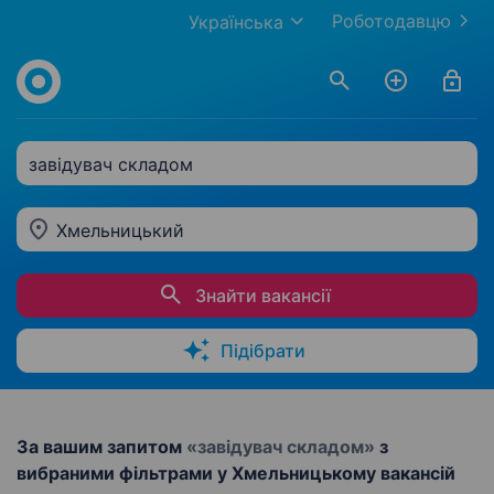
Роботодавцю
Українська
завідувач складом
Хмельницький
Знайти вакансії
Підібрати
За вашим запитом
«завідувач складом»
з
вибраними фільтрами у Хмельницькому вакансій