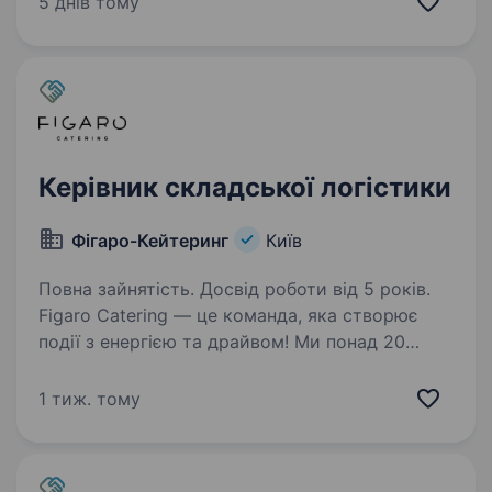
5 днів тому
закладів Києва. Локація: Київ, район м.
Лук’янівська…
Керівник складської логістики
Фігаро-Кейтеринг
Київ
Повна зайнятість. Досвід роботи від 5 років.
Figaro Catering — це команда, яка створює
події з енергією та драйвом! Ми понад 20
років на ринку і щодня доводимо:
кейтеринг — це не просто їжа, це атмосфера,
1 тиж. тому
стиль і WOW сервіс. Запрошуємо в команду
Керівника…