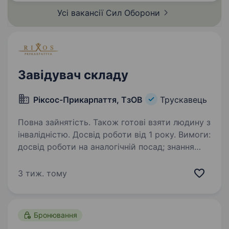
професійного…
Усі вакансії Сил
Оборони
Завідувач складу
Ріксос-Прикарпаття, ТзОВ
Трускавець
Повна зайнятість. Також готові взяти людину з
інвалідністю. Досвід роботи від 1 року. Вимоги:
досвід роботи на аналогічній посад; знання
програми 1С: Підприємство. Умови роботи:
п’ятиденний робочий тиждень; наявність
3 тиж. тому
харчування. Обов’язки: забезпечення
ефективного функціонування…
Бронювання