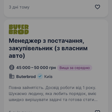
однієї з провідних міжнародних готельних
компаній, яка об'єднує понад 7 000 готелів у
3 дні тому
більш ніж 100 країнах світу, запрошує
до своєї…
Менеджер з постачання,
закупівельник (з власним
авто)
45 000 – 50 000 грн
Вища за середню
Buterbrod
Київ
Повна зайнятість. Досвід роботи від 1 року.
Шукаємо людину, яка любить порядок, вміє
швидко вирішувати задачі та готова стати
важливою частиною команди, яка щодня
забезпечує доставку продукту для топових