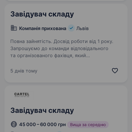
Вивантаження…
Завідувач складу
Компанія прихована
Львів
Повна зайнятість. Досвід роботи від 1 року.
Запрошуємо до команди відповідального
та організованого фахівця, який
забезпечуватиме ефективну роботу складу.
Основні обов’язки: Організація та контроль
5 днів тому
складських процесів; Забезпечення
дотримання умов зберігання…
Завідувач складу
45 000 – 60 000 грн
Вища за середню