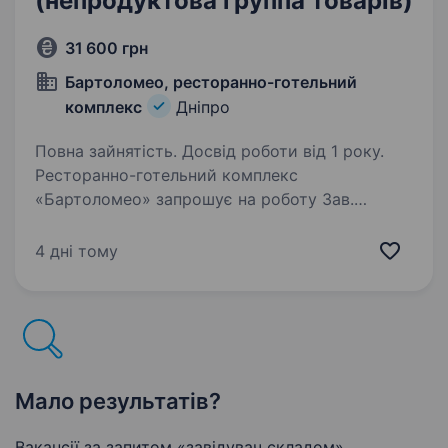
(непродуктова группа товарів)
31 600 грн
Бартоломео, ресторанно-готельний
комплекс
Дніпро
Повна зайнятість. Досвід роботи від 1 року.
Ресторанно-готельний комплекс
«Бартоломео» запрошує на роботу Зав.
складом (непродуктова група товарів). Ваші
основні завдання: Організація та контроль
4 дні тому
роботи складу; Приймання товару за
кількістю, якістю та супровідними…
Мало результатів?
Вакансії за запитом «завідувач складом»