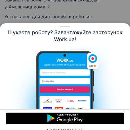
у Хмельницькому
Усі вакансії для дистанційної роботи
Шукаєте роботу? Завантажуйте застосунок
Work.ua!
Українська
Ресурси
Контакти
Про нас
Кар’єра
Новини Work.ua
Допомога
Умови використання
Роботодавцю