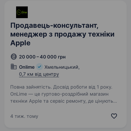
Продавець-консультант,
менеджер з продажу техніки
Apple
20 000 – 40 000 грн
OnIime
Хмельницький,
0,7 км від центру
Повна зайнятість. Досвід роботи від 1 року.
OnLime — це гуртово-роздрібний магазин
техніки Apple та сервіс ремонту, де цінують
якість, розвиток і командний дух. Ми шукаємо
людей, які хочуть вчитися, рости
4 тиж. тому
та працювати в стабільній компанії з чесними
умовами…