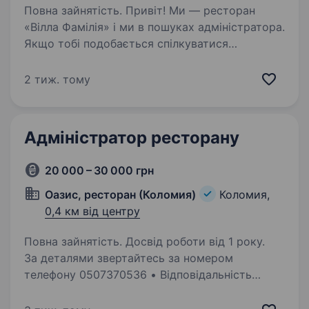
Повна зайнятість. Привіт! Ми — ресторан
«Вілла Фамілія» і ми в пошуках адміністратора.
Якщо тобі подобається спілкуватися
з людьми, організовувати робочі процеси
та створювати атмосферу, в якій хочеться
2 тиж. тому
повертатися, ми чекаємо саме…
Адміністратор ресторану
20 000 – 30 000 грн
Оазис, ресторан (Коломия)
Коломия,
0,4 км від центру
Повна зайнятість. Досвід роботи від 1 року.
За деталями звертайтесь за номером
телефону 0507370536 • Відповідальність
та охайність • Вміння працювати в команді •
Бажання навчатися та розвиватися •