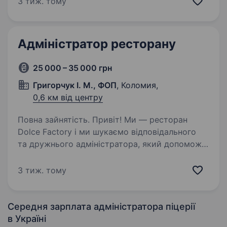
3 тиж. тому
Дотримання санітарних норм і стандартів
закладу • Вміння…
Адміністратор ресторану
25 000 – 35 000 грн
Григорчук І. М., ФОП
, Коломия,
0,6 км від центру
Повна зайнятість. Привіт! Ми — ресторан
Dolce Factory і ми шукаємо відповідального
та дружнього адміністратора, який допоможе
нам створювати теплу атмосферу для наших
гостей та підтримувати порядок у роботі
3 тиж. тому
закладу. Що буде входити…
Середня зарплата адміністратора піцерії
в Україні