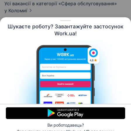
Усі вакансії в категорії «Сфера обслуговування»
у Коломиї
Шукаєте роботу? Завантажуйте застосунок
Work.ua!
Українська
Ресурси
Контакти
Про нас
Кар’єра
Новини Work.ua
Допомога
Умови використання
Роботодавцю
Ви роботодавець?
© 2006–2026 Work.ua. Сервіс пошуку роботи №1 в