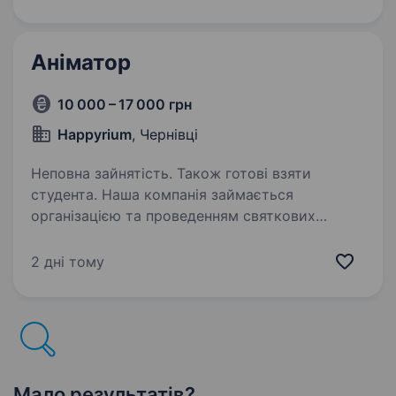
відповідальні, енергійні та шукаєте роботу
в дружній атмосфері — будемо…
Аніматор
10 000 – 17 000 грн
Happyrium
, Чернівці
Неповна зайнятість. Також готові взяти
студента. Наша компанія займається
організацією та проведенням святкових
заходів для дітей і дорослих. Ми надаємо
послуги аніматорів, організовуємо тематичні
2 дні тому
програми, дні народження, випускні та інші
святкові події. Команда…
Мало результатів?