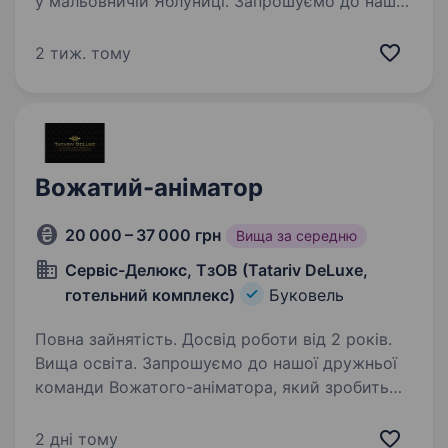
у мальовничій Яблуниці. Запрошуємо до нашої
дружньої родини аніматора, який
допомагатиме створювати незабутні враження
2 тиж. тому
для наших гостей усіх вікових груп…
Вожатий-аніматор
20 000 – 37 000 грн
Вища за середню
Сервіс-Делюкс, ТзОВ (Tatariv DeLuxe,
готельний комплекс)
Буковель
Повна зайнятість. Досвід роботи від 2 років.
Вища освіта. Запрошуємо до нашої дружньої
команди Вожатого-аніматора, який зробить
відпочинок дітей справжньою казкою і
допоможе створити атмосферу радості,
2 дні тому