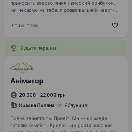
приносить задоволення і високий прибуток,
ми чекаємо на тебе. У розважальний квест-
центр для дітей і дорослих потрібен оператор-
ведучий. Ваші переваги: відповідальний,
3 тиж. тому
пунктуальний,…
Будьте першим!
Аніматор
20 000 – 22 000 грн
Красна Поляна
Яблуниця
Повна зайнятість. Привіт! Ми — команда
готелю Кемпінг «Крила», що розташований