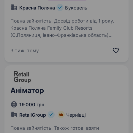
Красна Поляна
Буковель
Повна зайнятість. Досвід роботи від 1 року.
Красна Поляна Family Club Resorts
(С.Поляниця, Івано-Франківська область)
запрошує на роботу — няню. Умови роботи:
Переїзд в с. Поляниця (Буковель) Проживання
3 тиж. тому
і 3х разове харчування- надаємо Вимоги : …
Аніматор
19 000 грн
RetailGroup
Чернівці
Повна зайнятість. Також готові взяти