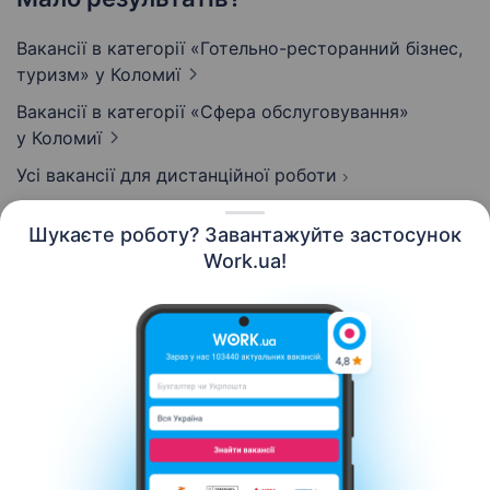
Вакансії в категорії «Готельно-ресторанний бізнес,
туризм»
у Коломиї
Вакансії в категорії «Сфера обслуговування»
у Коломиї
Усі вакансії для дистанційної роботи
Шукаєте роботу? Завантажуйте застосунок
Work.ua!
Українська
Ресурси
Контакти
Про нас
Кар’єра