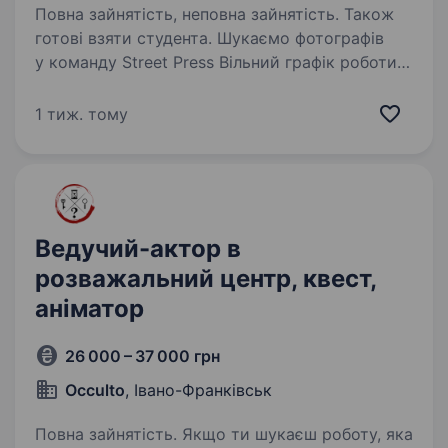
Повна зайнятість, неповна зайнятість. Також
готові взяти студента. Шукаємо фотографів
у команду Street Press Вільний графік роботи.
Від 500 гривень за зміну (3 години) без
верхньої межі: відсоток + бонуси. Ваше
1 тиж. тому
завдання — фотографувати людей на вулиці.
Після того як ви зробили…
Ведучий-актор в
розважальний центр, квест,
аніматор
26 000 – 37 000 грн
Occulto
, Івано-Франківськ
Повна зайнятість. Якщо ти шукаєш роботу, яка