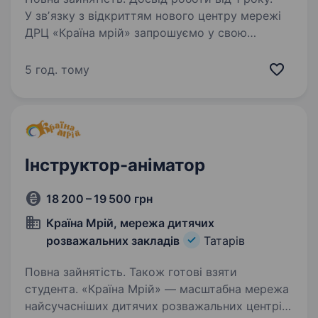
У звʼязку з відкриттям нового центру мережі
ДРЦ «Країна мрій» запрошуємо у свою
команду Керівника підрозділу
аніматорів.Що буде входити в обов’язки?
5 год. тому
Організовувати, реалізовувати та відповідати
за проведення тематичних…
Інструктор-аніматор
18 200 – 19 500 грн
Країна Мрій, мережа дитячих
розважальних закладів
Татарів
Повна зайнятість. Також готові взяти
студента. «Країна Мрій» — масштабна мережа
найсучасніших дитячих розважальних центрів