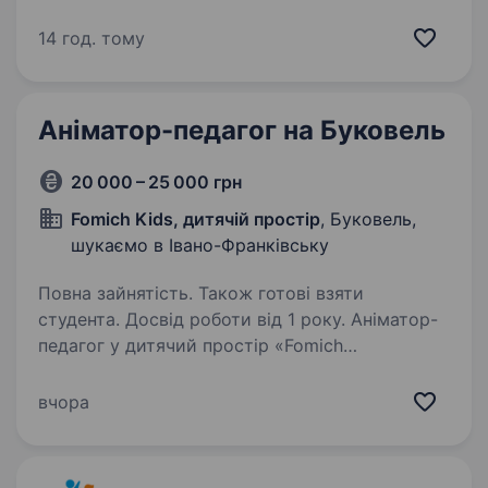
в Україні. Вже 6 років поспіль ми успішно
поєднуємо високий рівень професіоналізму
14 год. тому
та святкової атмосфери щодня. Команда,
де натхненно,…
Аніматор-педагог на Буковель
20 000 – 25 000 грн
Fomich Kids, дитячій простір
, Буковель,
шукаємо в Івано-Франківську
Повна зайнятість. Також готові взяти
студента. Досвід роботи від 1 року. Аніматор-
педагог у дитячий простір «Fomich
Kids»Ми створюємо місце, куди діти хочуть
повертатися, а батьки можуть по-
вчора
справжньому відпочити!Запрошуємо
до команди аніматора-педагога, який любить
дітей, вміє їх надихати,…