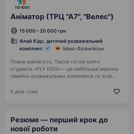
Аніматор (ТРЦ "А7", "Велес")
15 000 – 20 000 грн
Флай Кідс, дитячий розважальний
комплекс
Івано-Франківськ
Повна зайнятість. Також готові взяти
студента. «FLY KIDS»— це найбільша мережа
сімейно-розважальних комплексів по всій
Україні. Нас більш ніж 15 центрів і
ми масштабуємось! Ми — простір радості,
5 днів тому
розвитку та сімейного затишку, де кожен день
наповнений сміхом,…
Резюме — перший крок
до
нової роботи