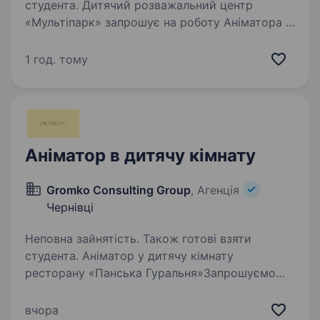
студента. Дитячий розважальний центр
«Мультіпарк» запрошує на роботу Аніматора у
м. Чернівці. Ми шукаємо відповідального,
енергійного та відкритого до спілкування
1 год. тому
працівника, який стане частиною нашої
команди та буде дарувати…
Аніматор в дитячу кімнату
Gromko Consulting Group
, Агенція
Чернівці
Неповна зайнятість. Також готові взяти
студента. Аніматор у дитячу кімнату
ресторану «Панська Гуральня»Запрошуємо
аніматора до дитячої кімнати ресторану
в центрі міста! Якщо ви любите дітей,
вчора