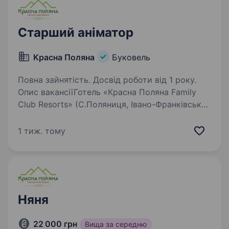
Старший аніматор
Красна Поляна
Буковель
Повна зайнятість. Досвід роботи від 1 року.
Опис вакансіїГотель «Красна Поляна Family
Club Resorts» (С.Поляниця, Івано-Франківська
область) запрошує на роботу — старшого
аніматора. Вимоги: Стресостійкість
1 тиж. тому
Комунікабельність Мобільність Креативність…
Няня
22 000 грн
Вища за середню