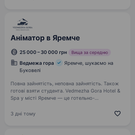
творчості та безпеки. Що буде у твоїх
обов’язках: Організація та проведення…
Аніматор в Яремче
25 000 – 30 000 грн
Вища за середню
Ведмежа гора
Яремче, шукаємо на
Буковелі
Повна зайнятість, неповна зайнятість. Також
готові взяти студента. Vedmezha Gora Hotel &
Spa у місті Яремче — це готельно-
ресторанний комплекс у Карпатах, де для
гостей регулярно проводяться різноманітні
3 дні тому
активності та розважальні програми. У цих
подіях беруть участь аніматори:…