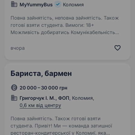
MyYummyBus
Коломия
Повна зайнятість, неповна зайнятість. Також
готові взяти студента. Вимоги: 18+
Можливість добиратись Комунікабельність
з людьми Красива посмішка Умови роботи:
Стабільна оплата високої заробітньої плати.
вчора
Готові навчати Гнучкий графік Обов’язки:
відповідально…
Бариста, бармен
20 000 – 30 000 грн
Григорчук І. М., ФОП
, Коломия,
0,6 км від центру
Повна зайнятість. Також готові взяти
студента. Привіт! Ми — команда затишної
ресторан-кондитерської у Коломиї, яка