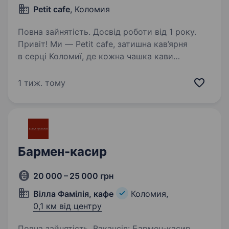
Petit cafe
, Коломия
Повна зайнятість. Досвід роботи від 1 року.
Привіт! Ми — Petit cafe, затишна кав’ярня
в серці Коломиї, де кожна чашка кави
створюється з любов’ю, а десерти —
це маленькі радощі для наших гостей. Якщо
1 тиж. тому
ти захоплюєшся кавою, цінуєш тепло
спілкування і хочеш…
Бармен-касир
20 000 – 25 000 грн
Вілла Фамілія, кафе
Коломия,
0,1 км від центру
Повна зайнятість. Вакансія: Бармен-касир