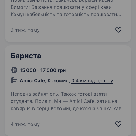
Вимоги: Бажання працювати у сфері кави
Комунікабельність та готовність працювати
з людьми Вміння працювати у швидкому темпі
та зберігати спокій у стресових ситуаціях
3 тиж. тому
Відповідальність…
Бариста
15 000 – 17 000 грн
Amici Cafe
, Коломия,
0,4 км від центру
Неповна зайнятість. Також готові взяти
студента. Привіт! Ми — Amici Cafe, затишна
кав’ярня в серці Коломиї, де кожна чашка кави
створюється з любов’ю та увагою до деталей.
Якщо тобі подобається спілкуватися
4 тиж. тому
з людьми, ти хочеш працювати в дружній