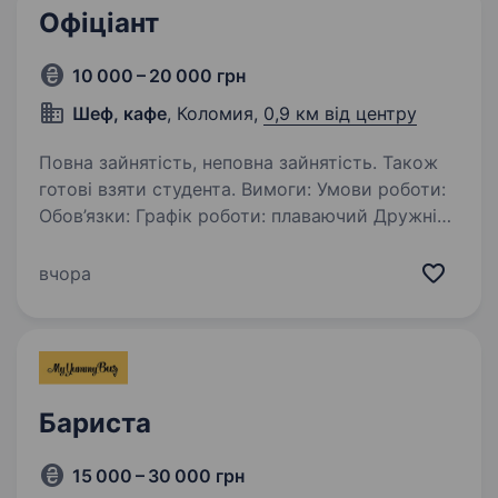
Офіціант
10 000 – 20 000 грн
Шеф, кафе
, Коломия,
0,9 км від центру
Повна зайнятість, неповна зайнятість. Також
готові взяти студента. Вимоги: Умови роботи:
Обов’язки: Графік роботи: плаваючий Дружній
колектив Можливість навчання та розвитку
Харчування/знижки для працівників
вчора
Обслуговування гостей закладу Прийом
та видача замовлень…
Бариста
15 000 – 30 000 грн