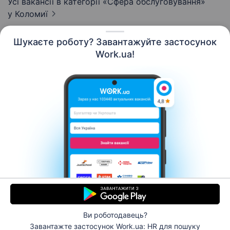
Усі вакансії в категорії «Сфера обслуговування»
у Коломиї
Шукаєте роботу? Завантажуйте застосунок
Work.ua!
Українська
Ресурси
Контакти
Про нас
Кар’єра
Новини Work.ua
Допомога
Умови використання
Роботодавцю
Ви роботодавець?
© 2006–2026 Work.ua. Сервіс пошуку роботи №1 в
Завантажте застосунок Work.ua: HR
для пошуку