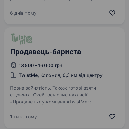
любить дарувати гостям смачні напої
та приємний настрій. Якщо ти хочеш
6 днів тому
працювати в дружньому колективі, навчитися
мистецтву приготування кави та напоїв,…
Продавець-бариста
13 500 – 16 000 грн
TwistMe
, Коломия,
0,3 км від центру
Повна зайнятість. Також готові взяти
студента. Окей, ось опис вакансії
«Продавець» у компанії «TwistMe»:
Ми шукаємо працівника, який зможе стати
частиною нашої команди в місті Коломия.
1 тиж. тому
У нас є відкрите робоче місце продавця, який