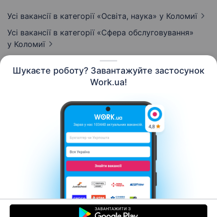
Усі вакансії в категорії «Освіта, наука»
у Коломиї
Усі вакансії в категорії «Сфера обслуговування»
у Коломиї
Шукаєте роботу? Завантажуйте застосунок
Work.ua!
Українська
Ресурси
Контакти
Про нас
Кар’єра
Новини Work.ua
Допомога
Умови використання
Роботодавцю