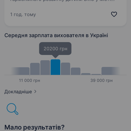
Коломия, і ми запрошуємо до своєї дружньої
команди Вихователя. Якщо ти любиш
1 год. тому
спілкуватися з дітьми, хочеш допомагати їм
відкривати світ і розвиватися…
Середня зарплата вихователя
в Україні
20200 грн
11 000 грн
39 000 грн
Докладніше
Мало результатів?