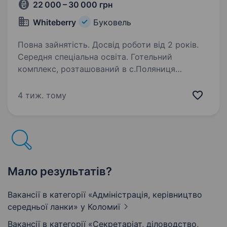
22 000 – 30 000 грн
Whiteberry
Буковель
Повна зайнятість. Досвід роботи від 2 років.
Середня спеціальна освіта. Готельний
комплекс, розташований в с.Поляниця
(Буковель) оголошує конкурс на посаду:
Завідувач господарством (технічний
4 тиж. тому
працівник, господарський працівник) Вимоги:
фахівець з господарської частини, який буде…
Мало результатів?
Вакансії в категорії «Адмiнiстрацiя, керівництво
середньої ланки»
у Коломиї
Вакансії в категорії «Секретаріат, діловодство,