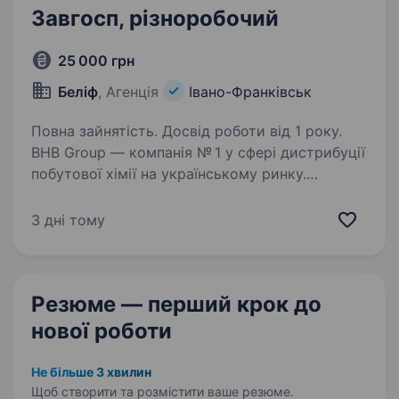
Завгосп, різноробочий
25 000 грн
Беліф
, Агенція
Івано-Франківськ
Повна зайнятість. Досвід роботи від 1 року.
BHB Group — компанія № 1 у сфері дистрибуції
побутової хімії на українському ринку.
Працюємо з такими брендами, як: Colgate-
Palmolive, Elfa Pharm, Nutricia, Evyap, Essity,
3 дні тому
Kimberly-Clark, а також з торговими
марками…
Резюме — перший крок
до
нової роботи
Не більше 3 хвилин
Щоб створити та розмістити ваше
резюме.