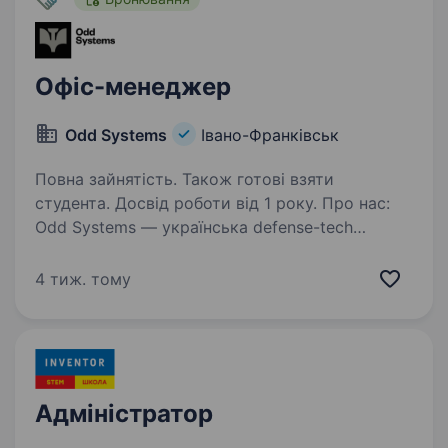
Офіс-менеджер
Odd Systems
Івано-Франківськ
Повна зайнятість. Також готові взяти
студента. Досвід роботи від 1 року. Про нас:
Odd Systems — українська defense-tech
компанія, яка перетворює інженерні інновації
на рішення для захисту держави. Наша місія —
4 тиж. тому
створювати зброю майбутнього, яка зберігає
життя та відновлює справедливість…
Адміністратор