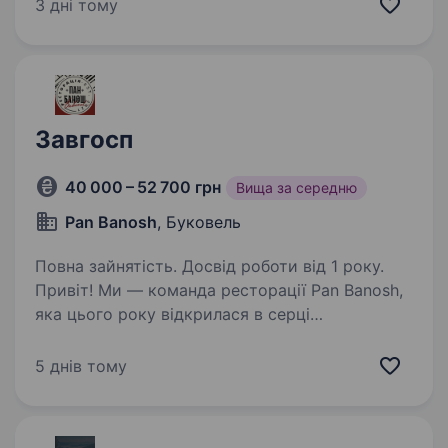
порядку на території дрібні ремонтні роботи
3 дні тому
контроль за господарською частиною…
Завгосп
40 000 – 52 700 грн
Вища за середню
Pan Banosh
, Буковель
Повна зайнятість. Досвід роботи від 1 року.
Привіт! Ми — команда ресторації Pan Banosh,
яка цього року відкрилася в серці
мальовничого Буковеля. Ми створюємо
затишне міс, де гості можуть
5 днів тому
насолоджуватися смачною кухнею
та комфортом, а тепер шукаємо
відповідального…