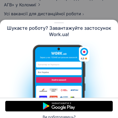
АГВ»
у Коломиї
Усі вакансії для дистанційної роботи
Шукаєте роботу? Завантажуйте застосунок
Work.ua!
Українська
Ресурси
Контакти
Про нас
Кар’єра
Новини Work.ua
Допомога
Умови використання
Роботодавцю
Ви роботодавець?