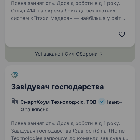
Повна зайнятість. Досвід роботи від 1 року.
Огляд 414-та окрема бригада безпілотних
систем «Птахи Мадяра» — найбільша у світі
бригада БпС, яка спеціалізується
на застосуванні ударних, розвідувальних
безпілотних та радіоелектронних систем. Щоб
позиції, бази…
Усі вакансії Сил
Оборони
Завідувач господарства
СмартХоум Технолоджіс, ТОВ
Івано-
Франківськ
Повна зайнятість. Досвід роботи від 1 року.
Завідувач господарства (Завгосп)SmartHome
Technologies запрошує до команди завідувача