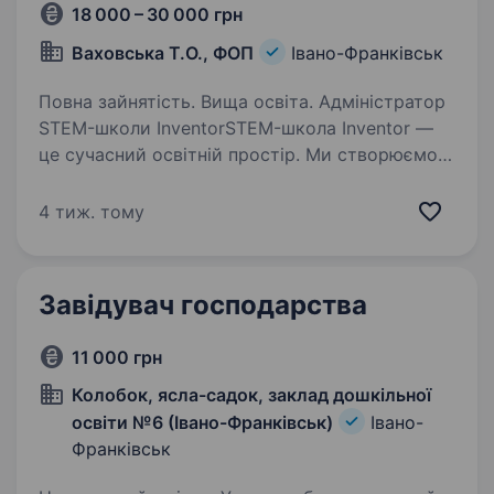
18 000 – 30 000 грн
Ваховська Т.О., ФОП
Івано-Франківськ
Повна зайнятість. Вища освіта. Адміністратор
STEM-школи InventorSTEM-школа Inventor —
це сучасний освітній простір. Ми створюємо
атмосферу, у якій цікаво навчатися,
розвиватися та працювати. Запрошуємо
4 тиж. тому
до нашої команди адміністратора, який
стане…
Завідувач господарства
11 000 грн
Колобок, ясла-садок, заклад дошкільної
освіти №6 (Івано-Франківськ)
Івано-
Франківськ