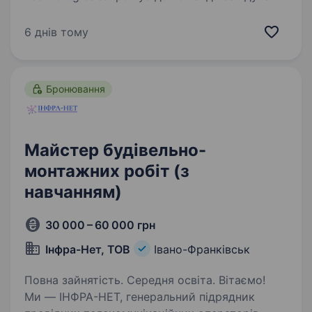
господарства, який відповідатиме
за належний стан виробничих та офісних
6 днів тому
приміщень і забезпечуватиме ефективне
виконання господарських…
Бронювання
Майстер будівельно-
монтажних робіт (з
навчанням)
30 000 – 60 000 грн
Інфра-Нет, ТОВ
Івано-Франківськ
Повна зайнятість. Середня освіта. Вітаємо!
Ми — ІНФРА-НЕТ, генеральний підрядник