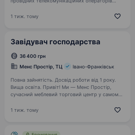
провідних телекомунікаційних операторів
України. Вже більше 7 років ми успішно
реалізуємо проєкти з монтажу та будівництва
1 тиж. тому
сучасних мереж хPON, Ethernet, будь-якого…
Завідувач господарства
36 400 грн
Менс Простір, ТЦ
Івано-Франківськ
Повна зайнятість. Досвід роботи від 1 року.
Вища освіта. Привіт! Ми — Менс Простір,
сучасний меблевий торговий центр у самому
серці Івано-Франківська. Наш ТЦ «MЕНС» —
це понад 70 виставкових салонів провідних
1 тиж. тому
рітейлерів України на площі 8 400 м², де кожен
відвідувач знаходить…
Бронювання