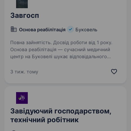
Завгосп
Основа реабілітація
Буковель
Повна зайнятість. Досвід роботи від 1 року.
Основа реабілітація — сучасний медичний
центр на Буковелі шукає відповідального
та господарського фахівця для забезпечення
бездоганного стану та злагодженої роботи
3 тиж. тому
комплексу і готелю в Карпатах.
Що ми пропонуємо:…
Завідуючий господарством,
технічний робітник