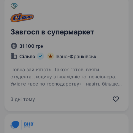
Завгосп в супермаркет
31 100 грн
Сільпо
Івано-Франківськ
Повна зайнятість. Також готові взяти
студента, людину з інвалідністю, пенсіонера.
Умієте «все по господарству» і навіть більше?
У «Сільпо» завгосп — це головний майстер
на всі руки. Що потрібно робити Виконувати
3 дні тому
дрібні ремонти Стежити за технічним станом
обладнання Координувати обслуговування…