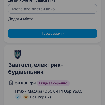
Де ви хочете працювати?
Додати місто
Продовжити
Завгосп, електрик-
будівельник
50 000 грн
Вища за середню
Птахи Мадяра (СБС), 414 ОБр УБАС
Вся Україна