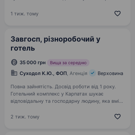
сервіс європейського рівня. Ми шукаємо
відповідального господарника, який буде
1 тиж. тому
підтримувати територію та інфраструктуру
комплексу в ідеальному…
Завгосп, різноробочий у
готель
35 000 грн
Вища за середню
Суходол К.Ю., ФОП
, Агенція
Верховина
Повна зайнятість. Досвід роботи від 1 року.
Готельний комплекс у Карпатах шукає
відповідальну та господарну людину, яка вміє
працювати руками, користуватися
інструментами та підтримувати порядок
2 тиж. тому
на території. Заробітна плата: 35 000 грн/
місяць, обговорюється…