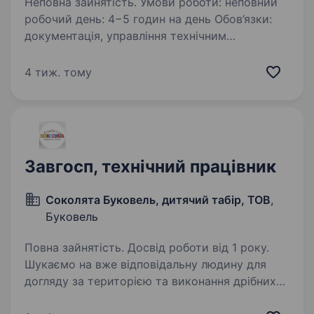
Неповна зайнятість. Умови роботи: неповний
робочий день: 4−5 годин на день Обов’язки:
документація, управління технічним
персоналом, завідування господаством,
складом
4 тиж. тому
Завгосп, технічний працівник
Соколята Буковель, дитячий табір, ТОВ
,
Буковель
Повна зайнятість. Досвід роботи від 1 року.
Шукаємо на вже відповідальну людину для
догляду за територією та виконання дрібних
господарських робіт. Обов’язки: підтримка