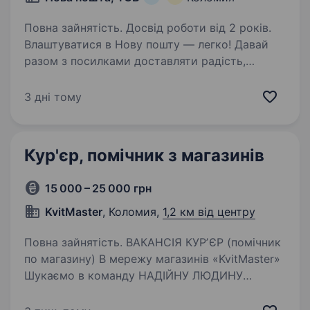
Повна зайнятість. Досвід роботи від 2 років.
Влаштуватися в Нову пошту — легко! Давай
разом з посилками доставляти радість,
допомогу та довгоочікувані емоції.
Ти шукаєш? Ми гарантуємо: Роботу поруч із
3 дні тому
домом — катаєшся у знайомому районі, без
зайвого стресу…
Кур'єр, помічник з магазинів
15 000 – 25 000 грн
KvitMaster
, Коломия,
1,2 км від центру
Повна зайнятість. ВАКАНСІЯ КУРʼЄР (помічник
по магазину) В мережу магазинів «KvitMaster»
Шукаємо в команду НАДІЙНУ ЛЮДИНУ
Зайнятість 3−4 дні на тиждень (Помічник
по магазинах і курʼєр) Чоловік Проживання в