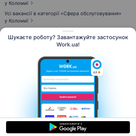
у Коломиї
Усі вакансії в категорії «Сфера обслуговування»
у Коломиї
Шукаєте роботу? Завантажуйте застосунок
Work.ua!
Українська
Ресурси
Контакти
Про нас
Кар’єра
Новини Work.ua
Допомога
Умови використання
Роботодавцю