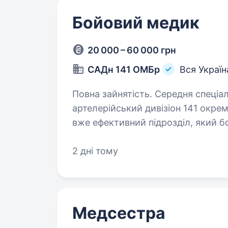
Бойовий медик
20 000 – 60 000 грн
САДн 141 ОМБр
Вся Україн
Повна зайнятість. Середня спеціальна освіта. Привіт
артелерійський дивізіон 141 окрем
вже ефективний підрозділ, який б
головне завдання — захищати наш
2 дні тому
Медсестра