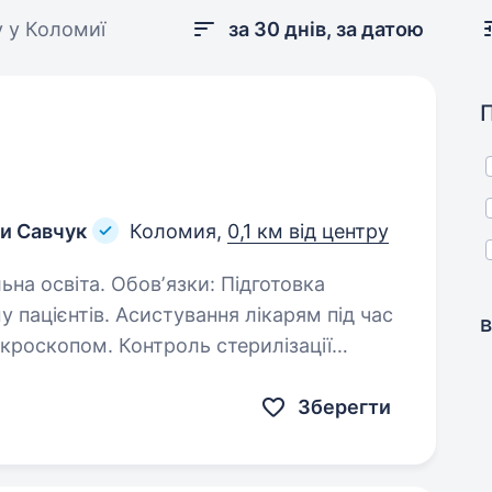
у у Коломиї
за 30 днів, за датою
ни Савчук
Коломия,
0,1 км від центру
ʼязки: Підготовка
ння лікарям під час
в
роль стерилізації
арних норм.…
Зберегти