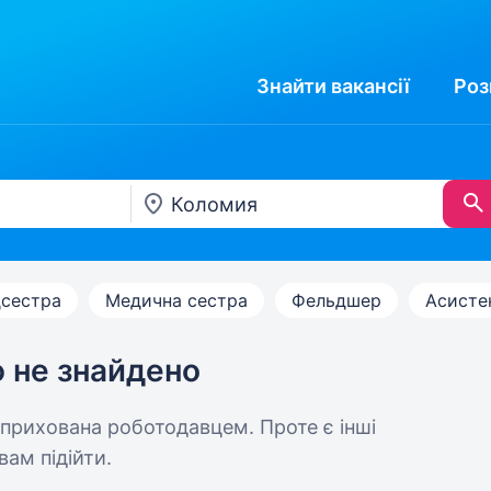
Знайти
вакансії
Роз
сестра
Медична сестра
Фельдшер
Асисте
ю не знайдено
 прихована роботодавцем. Проте є інші
вам підійти.