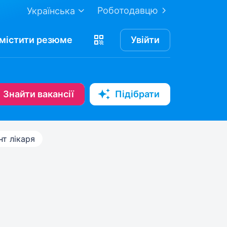
Роботодавцю
Українська
містити
резюме
Увійти
Знайти вакансії
Підібрати
нт лікаря