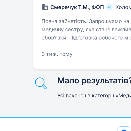
Смеречук Т.М., ФОП
Коло
Повна зайнятість. Запрошуємо на роботу в стоматологічний кабінет
медичну сестру, яка стане важли
обов’язки: Підготовка робочого місця лікаря-стоматолога до прийому
пацієнтів. Надання допомоги с
3 тиж. тому
Мало результатів
Усі вакансії в категорії «М