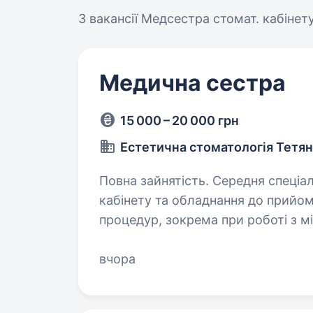
3 вакансії
Медсестра стомат. кабінет
Медична сестра
15 000 – 20 000 грн
Естетична стоматологія Тетя
Повна зайнятість. Середня спеціальна освіта. Обов
кабінету та обладнання до прийому пацієнтів. Асистува
процедур, зокрема при роботі з мікроскопом. Конт
інструментів та дотримання саніт
вчора