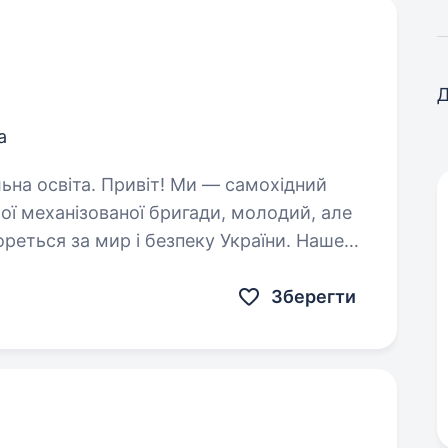
Д
а
! Ми — самохідний
ої механізованої бригади, молодий, але
ореться за мир і безпеку України. Наше
их людей і країну,…
Зберегти