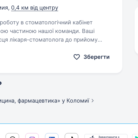
мия,
0,4 км від центру
вою частиною нашої команди. Ваші
томатологу…
Зберегти
?
едицина, фармацевтика»
у Коломиї