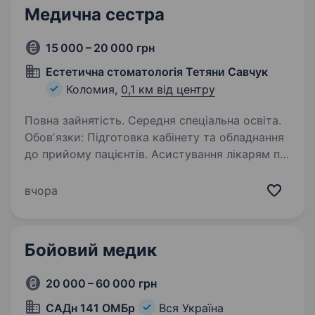
Медична сестра
15 000 – 20 000 грн
Естетична стоматологія Тетяни Савчук
Коломия,
0,1 км від центру
Повна зайнятість. Середня спеціальна освіта.
Обовʼязки: Підготовка кабінету та обладнання
до прийому пацієнтів. Асистування лікарям під
час процедур, зокрема при роботі з
мікроскопом. Контроль стерилізації
вчора
інструментів та дотримання санітарних норм.
…
Бойовий медик
20 000 – 60 000 грн
САДн 141 ОМБр
Вся Україна