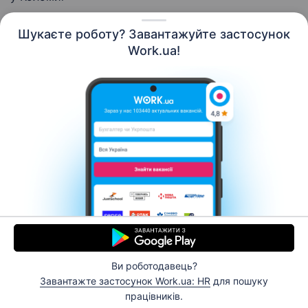
Шукаєте роботу? Завантажуйте застосунок
Work.ua!
Українська
Ресурси
Контакти
Про нас
Кар’єра
Новини Work.ua
Допомога
Умови використання
Роботодавцю
Ви роботодавець?
© 2006–2026 Work.ua. Сервіс пошуку роботи №1 в
Завантажте застосунок Work.ua: HR
для пошуку
Україні.
працівників.