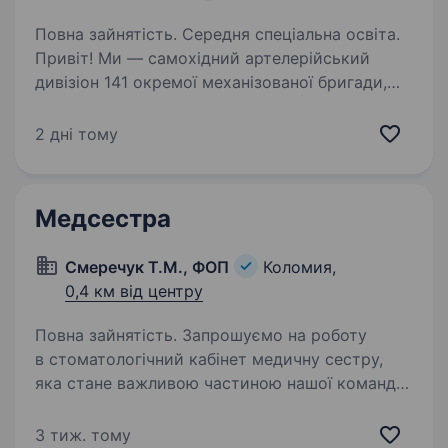
Повна зайнятість. Середня спеціальна освіта.
Привіт! Ми — самохідний артелерійський
дивізіон 141 окремої механізованої бригади,
молодий, але вже ефективний підрозділ, який
бореться за мир і безпеку України. Наше
2 дні тому
головне завдання — захищати наших людей і
країну,…
Медсестра
Смеречук Т.М., ФОП
Коломия,
0,4 км від центру
Повна зайнятість. Запрошуємо на роботу
в стоматологічний кабінет медичну сестру,
яка стане важливою частиною нашої команди.
Ваші обов’язки: Підготовка робочого місця
лікаря-стоматолога до прийому пацієнтів.
3 тиж. тому