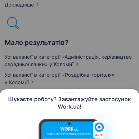
Докладніше
Мало результатів?
Усі вакансії в категорії «Адмiнiстрацiя, керівництво
середньої ланки»
у Коломиї
Усі вакансії в категорії «Роздрібна торгівля»
у Коломиї
Шукаєте роботу? Завантажуйте застосунок
Work.ua!
Українська