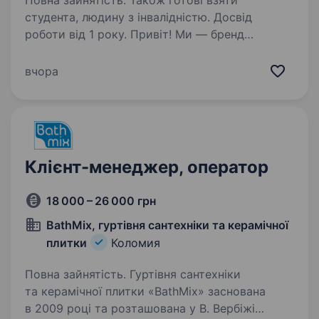
Повна зайнятість. Також готові взяти
студента, людину з інвалідністю. Досвід
роботи від 1 року. Привіт! Ми — бренд
українського вишитого одягу. Ми шукаємо
в офіс в центрі міста Коломия людину, яка вже
вчора
вміє продавати і відповідає цінностям нашої
компанії, а також має бажання заробляти,
рости й розвиватись…
Клієнт-менеджер, оператор
18 000 – 26 000 грн
BathMix, гуртівня сантехніки та керамічної
плитки
Коломия
Повна зайнятість. Гуртівня сантехніки
та керамічної плитки «BathMix» заснована
в 2009 році та розташована у В. Вербіжі