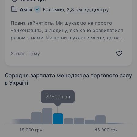
Амічі
Коломия,
2,8 км від центру
Повна зайнятість. Ми шукаємо не просто
«виконавця», а людину, яка хоче розвиватися
разом з нами! Якщо ви шукаєте місце, де вам
дадуть шанс без досвіду — ми відкриті
до знайомства. Що для нас важливо:
3 тиж. тому
Наявність водійського посвідчення…
Середня зарплата менеджера торгового залу
в Україні
27500 грн
18 000 грн
46 000 грн