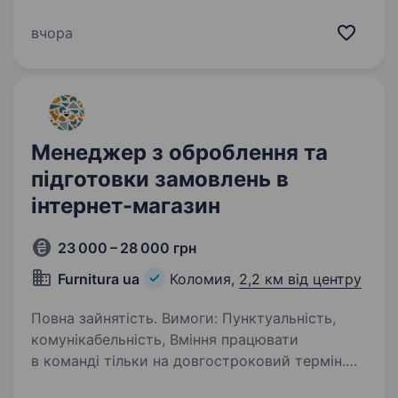
на Коломийщині. Основним напрямком роботи
є гуртова та роздрібна торгівля будівельно-
вчора
оздоблювальними матеріалами,…
Менеджер з оброблення та
підготовки замовлень в
інтернет-магазин
23 000 – 28 000 грн
Furnitura ua
Коломия,
2,2 км від центру
Повна зайнятість. Вимоги: Пунктуальність,
комунікабельність, Вміння працювати
в команді тільки на довгостроковий термін.
ОБОВ’ЯЗКОВО Навчаємо всіх процесів. Вік від