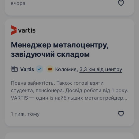
18р. до 30р. Умови роботи: Робота у нас
вчора
на офіс-складі…
Менеджер металоцентру,
завідуючий складом
Vartis
Коломия,
3,3 км від центру
Повна зайнятість. Також готові взяти
студента, пенсіонера. Досвід роботи від 1 року.
VARTIS — один із найбільших металотрейдерів
України. Вже 23 роки ми забезпечуємо
комплексне постачання металопрокату для
1 тиж. тому
будівельних об'єктів, промислових
підприємств та підприємців. Наша мережа
нараховує понад…