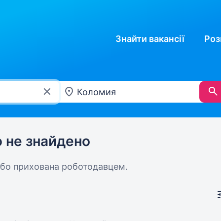
Знайти
вакансії
Роз
ю не знайдено
або прихована роботодавцем.