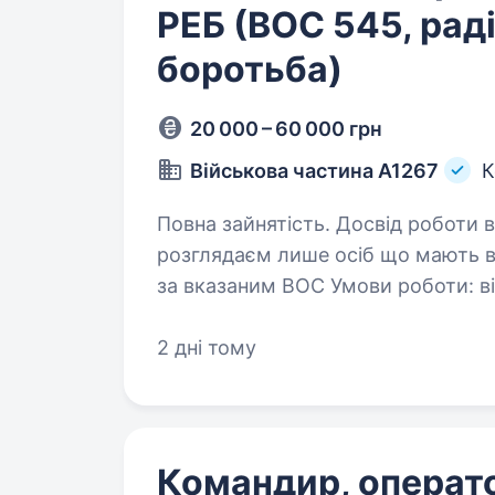
РЕБ (ВОС 545, рад
боротьба)
20 000 – 60 000 грн
Військова частина А1267
К
Повна зайнятість. Досвід роботи від 1 
розглядаєм лише осіб що мають ві
за вказаним ВОС Умов
2 дні тому
Командир, операто