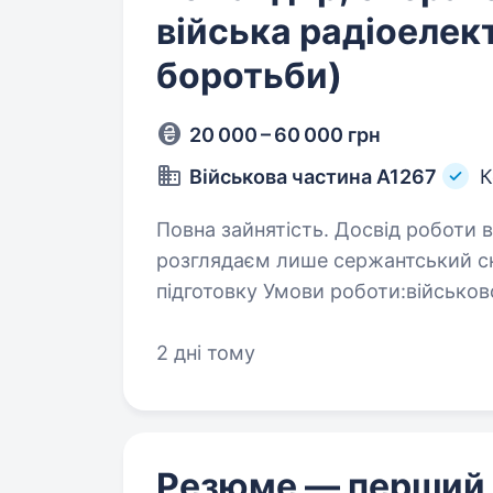
війська радіоелек
боротьби)
20 000 – 60 000 грн
Військова частина А1267
К
Повна зайнятість. Досвід роботи від 1 
розглядаєм лише сержантський ск
підготовку Умови роботи:військо
2 дні тому
Резюме — перший