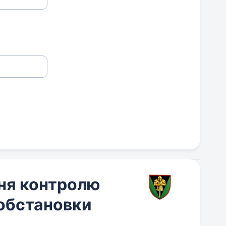
ння контролю
 обстановки