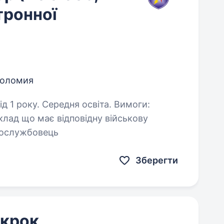
тронної
оломия
року. Середня освіта. Вимоги:
лад що має відповідну військову
вослужбовець
Зберегти
 крок