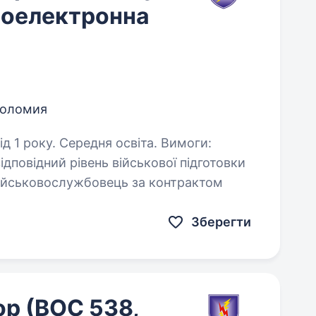
іоелектронна
оломия
року. Середня освіта. Вимоги:
дповідний рівень військової підготовки
и роботи: військовослужбовець за контрактом
Зберегти
р (ВОС 538,