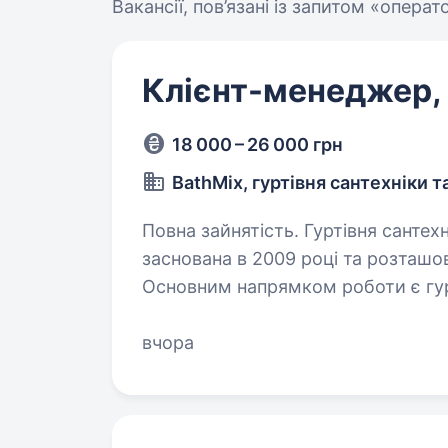
Вакансії, пов’язані із запитом «опера
Клієнт-менеджер,
18 000 – 26 000 грн
BathMix, гуртівня сантехніки т
Повна зайнятість. Гуртівня сантехніки та керамічної плитки «BathMix»
заснована в 2009 році та розташо
Основним напрямком роботи є гурт
оздоблювальними матеріалами,…
вчора