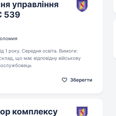
ня управління
С 539
оломия
року. Середня освіта. Вимоги:
клад, що має відповідну військову
йськовослужбовець
Зберегти
тор комплексу