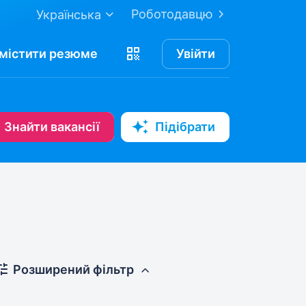
Роботодавцю
Українська
містити
резюме
Увійти
Знайти вакансії
Підібрати
Розширений фільтр