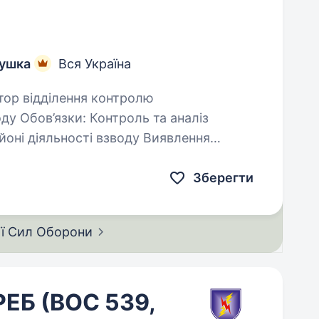
тушка
Вся Україна
аналіз
іяльності взводу Виявлення
оботі…
Зберегти
ії Сил
Оборони
РЕБ (ВОС 539,