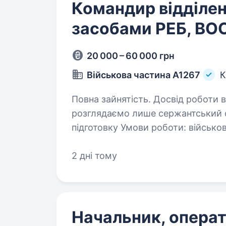
Командир відділен
засобами РЕБ, ВО
20 000 – 60 000 грн
Військова частина А1267
К
Повна зайнятість. Досвід роботи від 1 
розглядаємо лише сержантський с
підготовку Умови роботи: ві
2 дні тому
Начальник, опера