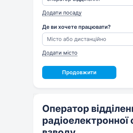
Додати посаду
Де ви хочете працювати?
Додати місто
Продовжити
Оператор відділе
радіоелектронної
взводу