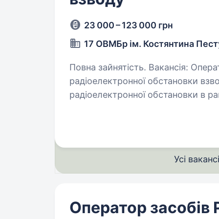
23 000 – 123 000 грн
17 ОВМБр ім. Костянтина Пес
Повна зайнятість. Вакансія: Оператор відділення контролю
радіоелектронної обстановки взводу Обов’язки: Контроль та 
радіоелектронної обстановки в районі д
можливих загроз та перешкод у р
Усі ваканс
Оператор засобів 