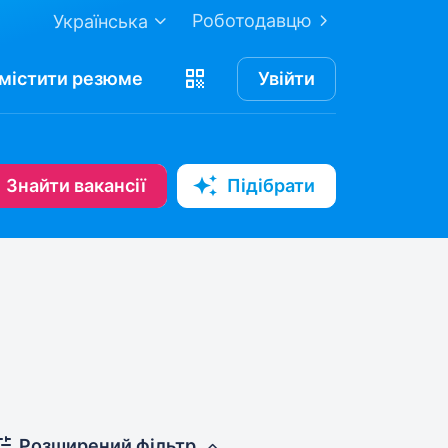
Роботодавцю
Українська
містити
резюме
Увійти
Знайти вакансії
Підібрати
Розширений фільтр