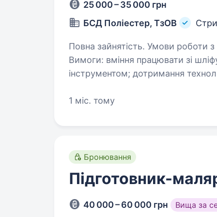
25 000 – 35 000 грн
БСД Поліестер, ТзОВ
Стр
Повна зайнятість. Умови роботи з ПН-ПТ з 08.30 до 17.30Опис вакансії
Вимоги: вміння працювати зі шліфувальним та полірувальним
інструментом; дотримання технологій роботи, дотримання техніки
безпеки, готові взяти без досвіду,
1 міс. тому
Бронювання
Підготовник-маля
40 000 – 60 000 грн
Вища за с