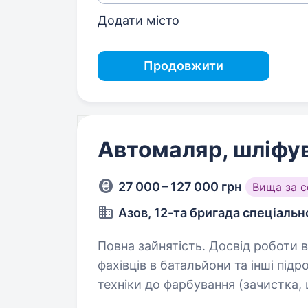
Додати місто
Продовжити
Автомаляр, шліфу
27 000 – 127 000 грн
Вища за 
Азов, 12-та бригада спеціаль
Повна зайнятість. Досвід роботи від 1 року. Бригада «
фахівців в батальйони та інші підрозділи. Обов’
техніки до фарбування (зачистка, шліфу
елементів автомобільної техніки т