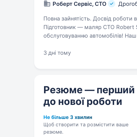
Роберт Сервіс, СТО
Дрого
Повна зайнятість. Досвід роботи ві
Підготовник — маляр СТО Robert S
обслуговуванню автомобілів! Наш колектив це —команда професіоналів
та однодумців своєї справи, які п
та вдосконалюються! Ми…
3 дні тому
Резюме — перший
до нової роботи
Не більше 3 хвилин
Щоб створити та розмістити ваше
резюме.