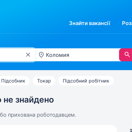
Знайти
вакансії
Роз
Підсобник
Токар
Підсобний робітник
ю не знайдено
або прихована роботодавцем.