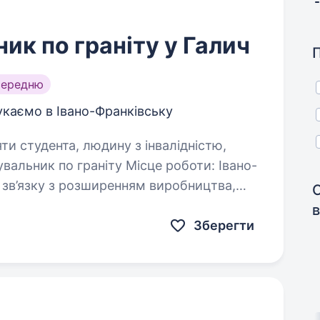
ик по граніту у Галич
середню
укаємо в Івано-Франківську
яти студента, людину з інвалідністю,
у зв’язку з розширенням виробництва,
того різчика по граніту. Наша компанія
в
Зберегти