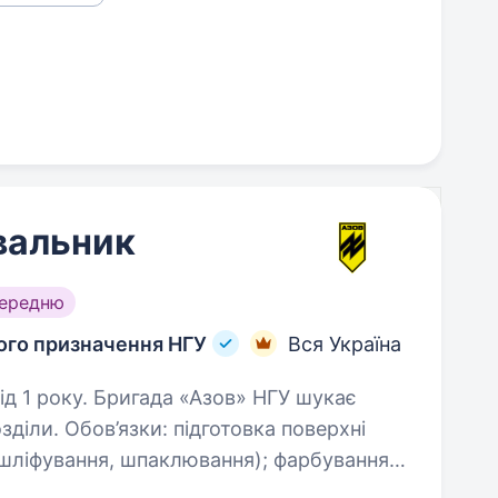
вальник
середню
ного призначення НГУ
Вся Україна
Азов» НГУ шукає
язки: підготовка поверхні
вання, шпаклювання); фарбування
а бронетехніки;…