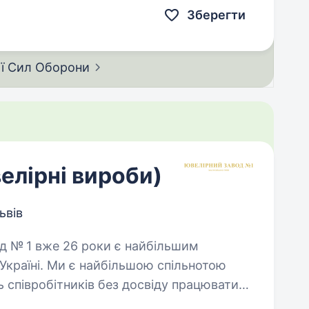
Зберегти
ії Сил
Оборони
елірні вироби)
ьвів
Україні. Ми є найбільшою спільнотою
ь співробітників без досвіду працювати