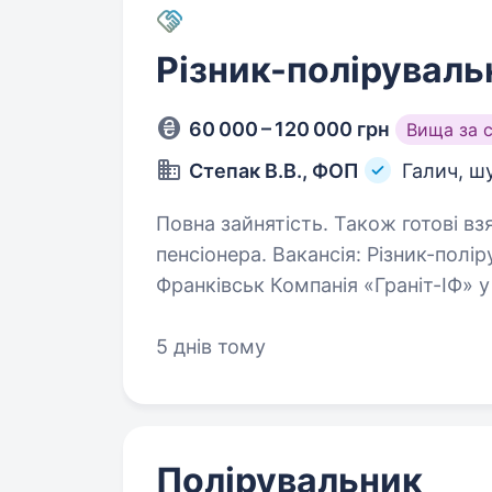
Різник-полірувальн
60 000 – 120 000 грн
Вища за 
Степак В.В., ФОП
Галич, ш
Повна зайнятість. Також готові вз
пенсіонера. Вакансія: Різник-полірувальник по граніту Місце роботи: Івано-
Франківськ Компанія «Граніт-ІФ» 
шукає відповідального та працьови
спеціалізується…
5 днів тому
Полірувальник