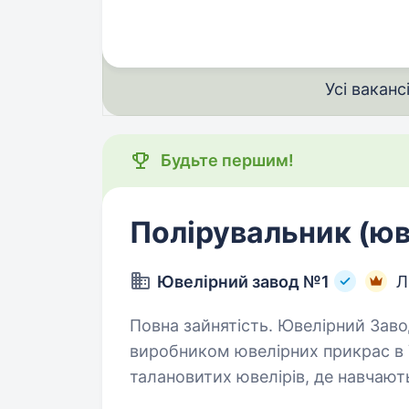
Усі ваканс
Будьте першим!
Полірувальник (юв
Ювелірний завод №1
Л
Повна зайнятість. Ювелірний Завод № 1 вже 26 роки є найбільшим
виробником ювелірних прикрас в 
талановитих ювелірів, де навчают
над виготовленням вишуканих…