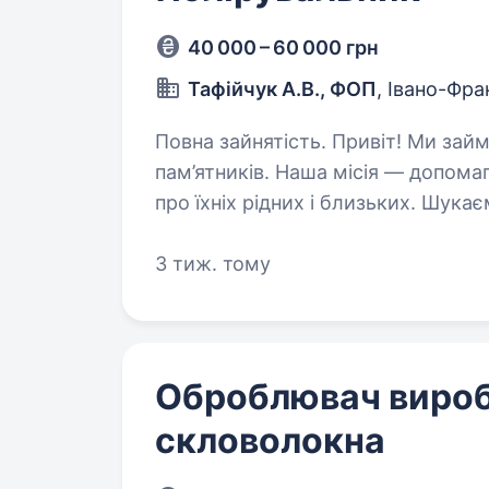
40 000 – 60 000 грн
Тафійчук А.В., ФОП
, Івано-Фра
Повна зайнятість. Привіт! Ми займаємось виробництвом та встановленням
пам’ятників. Наша місія — допома
про їхніх рідних і близьких. Шук
Конкурентну заробітну…
3 тиж. тому
Оброблювач виробі
скловолокна