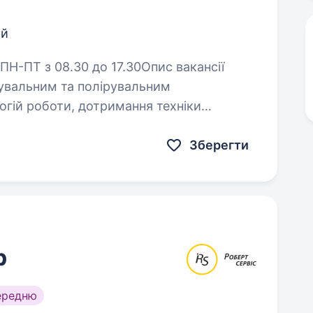
ий
…
Зберегти
р
ередню