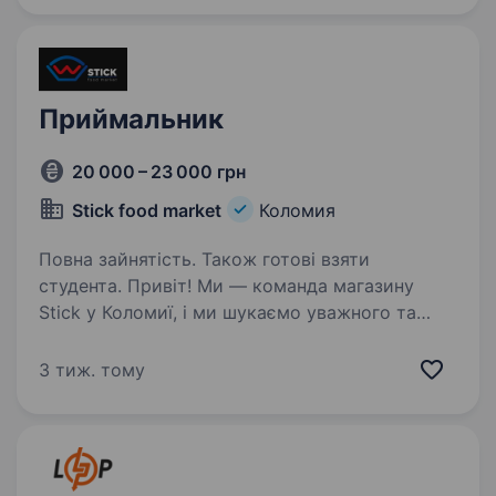
Укрпошти…
Приймальник
20 000 – 23 000 грн
Stick food market
Коломия
Повна зайнятість. Також готові взяти
студента. Привіт! Ми — команда магазину
Stick у Коломиї, і ми шукаємо уважного та
відповідального Приймальника, готового
приєднатися до нашої дружньої родини. Якщо
3 тиж. тому
ти хочеш працювати у стабільній продуктовій
компанії, де…