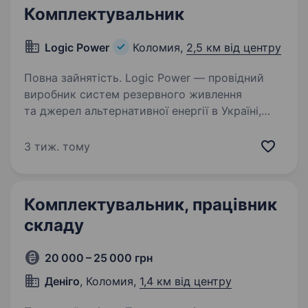
Комплектувальник
Logic Power
Коломия,
2,5 км від центру
Повна зайнятість. Logic Power — провідний
виробник систем резервного живлення
та джерел альтернативної енергії в Україні,
який з 2006 року допомагає українцям
підтримувати стабільне електроживлення.
3 тиж. тому
Зараз ми шукаємо відповідального…
Комплектувальник, працівник
складу
20 000 – 25 000 грн
Деніго
, Коломия,
1,4 км від центру