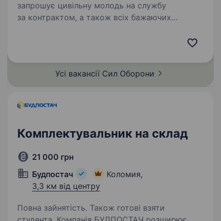
запрошує цивільну молодь на службу
за контрактом, а також всіх бажаючих
отримувати гідне грошове забезпечення, гідні
умови служби за фахом, та в подальшому
можливість вступу до Національної…
Усі вакансії Сил
Оборони
Комплектувальник на склад
21 000 грн
Будпостач
Коломия,
3,3 км від центру
Повна зайнятість. Також готові взяти
студента. Компанія БУДПОСТАЧ розширює