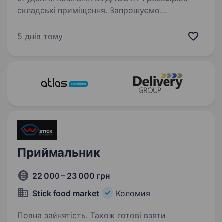
складські приміщення. Запрошуємо
до співпраці Комплектувальника на склад!
Вимоги: Висока працездатність,
5 днів тому
відповідальність, старанність, пунктуальність.
Фізична і моральна витривалість,…
Приймальник
22 000 – 23 000 грн
Stick food market
Коломия
Повна зайнятість. Також готові взяти