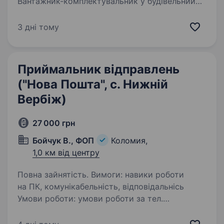
Вантажник-комплектувальник у будівельний
магазин
3 дні тому
Приймальник відправлень
("Нова Пошта", с. Нижній
Вербіж)
27 000 грн
Бойчук В., ФОП
Коломия,
1,0 км від центру
Повна зайнятість. Вимоги: навики роботи
на ПК, комунікабельність, відповідальнісь
Умови роботи: умови роботи за тел.
0682715155, або в відділенні Нова Пошта с.
Нижній Вербіж.