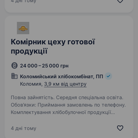
4 дні тому
Комірник цеху готової
продукції
24 000 – 25 000 грн
Коломийський хлібокомбінат, ПП
Коломия,
3,9 км від центру
Повна зайнятість. Середня спеціальна освіта.
Обов’язки: Приймання замовлень по телефону.
Комплектування хлібобулочної продукції
по маршрутах поставки. Формування
загальної кількості продукції Формування
4 дні тому
звіту по закінченню зміни. Приймання