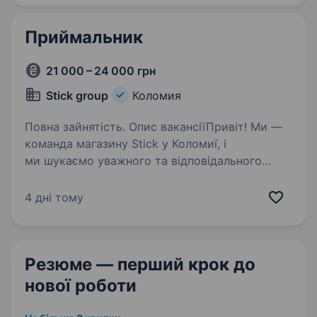
продукції…
Приймальник
21 000 – 24 000 грн
Stick group
Коломия
Повна зайнятість. Опис вакансіїПривіт! Ми —
команда магазину Stick у Коломиї, і
ми шукаємо уважного та відповідального
Приймальника, готового приєднатися
до нашої дружньої родини. Якщо ти хочеш
4 дні тому
працювати у стабільній продуктовій…
Резюме — перший крок
до
нової роботи