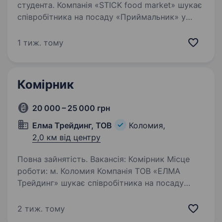
студента. Компанія «STICK food market» шукає
співробітника на посаду «Приймальник» у
місті Коломия. Вимоги до кандидатів: вміння
швидко навчатися; дисциплінованість та
1 тиж. тому
відповідальність; вміння працювати
в колективі…
Комірник
20 000 – 25 000 грн
Елма Трейдинг, ТОВ
Коломия,
2,0 км від центру
Повна зайнятість. Вакансія: Комірник Місце
роботи: м. Коломия Компанія ТОВ «ЕЛМА
Трейдинг» шукає співробітника на посаду
Комірника. Обов’язки: Прийом та
відвантаження товарів, відправка
2 тиж. тому
та отримання продукції з Нової Пошти,