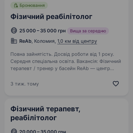
Бронювання
Фізичний реабілітолог
25 000 – 35 000 грн
Вища за середню
ReAb
, Коломия,
1,0 км від центру
Повна зайнятість. Досвід роботи від 1 року.
Середня спеціальна освіта. Вакансія: Фізичний
терапевт / тренер у басейн ReAb — центр
реабілітації Вимоги: профільна освіта (фізична
терапія або суміжні напрями); досвід роботи
3 тиж. тому
з клієнтами; відкритість, бажання допомагати
людям. Навчаємо…
Фізичний терапевт,
реабілітолог
20 000 – 35 000 грн