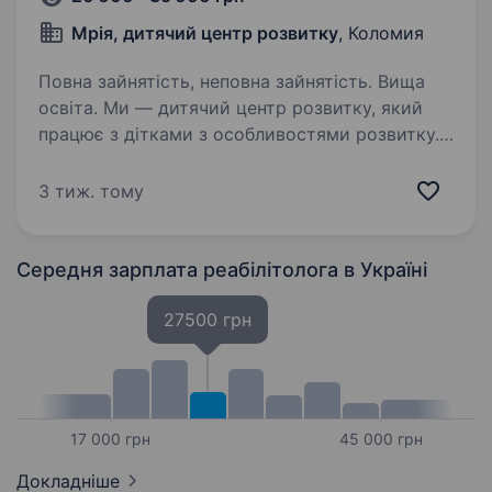
Мрія, дитячий центр розвитку
, Коломия
Повна зайнятість, неповна зайнятість. Вища
освіта. Ми — дитячий центр розвитку, який
працює з дітками з особливостями розвитку.
Уже успішно допомагаємо сім'ям в Івано-
Франківську, а зовсім скоро відкриваємо нову
3 тиж. тому
філію в Коломиї. У зв’язку з розширенням
команди ми шукаємо…
Середня зарплата реабілітолога
в Україні
27500 грн
17 000 грн
45 000 грн
Докладніше