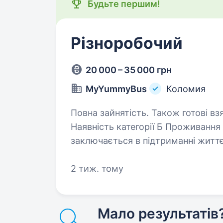
Будьте першим!
Різноробочий
20 000 – 35 000 грн
MyYummyBus
Коломия
Повна зайнятість. Також готові взяти студента. О
Наявність категорії Б Проживання в Коломиї Обов’язки: Робота
заключається в підтриманні життє
Тобто десь лампочку замінити, 
2 тиж. тому
Мало результатів