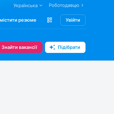
Роботодавцю
Українська
містити
резюме
Увійти
Знайти вакансії
Підібрати