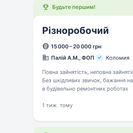
Будьте першим!
Різноробочий
15 000 – 20 000 грн
Палій А.М., ФОП
Коломия
Повна зайнятість, неповна зайнятість. 
Без шкідливих звичок, бажання навчатись Обов’язки: до
в будівельно ремонтних роботах
1 тиж. тому