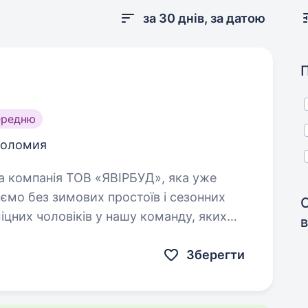
за 30 днів, за датою
ередню
Коломия
юємо без зимових простоїв і сезонних
іцних чоловіків у нашу команду, яких
в
Зберегти