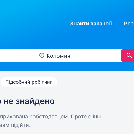
Знайти
вакансії
Роз
Підсобний робітник
ю не знайдено
 прихована роботодавцем. Проте є інші
вам підійти.