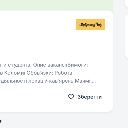
пис вакансіїВимоги:
діяльності локацій кавʼярень Маямі.
десь щось підмалювати тощо…
Зберегти
?