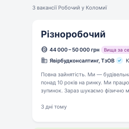
3 вакансії
Робочий у Коломиї
Різноробочий
44 000 – 50 000 грн
Вища за с
Явірбудконсалтинг, ТзОВ
Повна зайнятість. Ми — будівельна компанія ТОВ «ЯВІРБУД», яка уже
понад 10 років на ринку. Ми прац
зупинок. Зараз шукаємо фізично м
готові навчити престижної…
3 дні тому