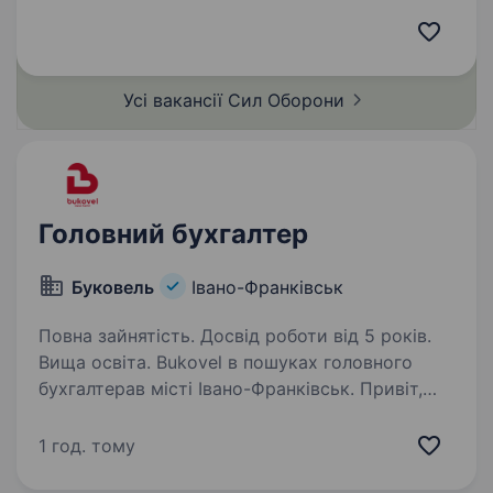
економічна, облікова, логістична). • Бажаний
досвід роботи з документацією або
складським обліком. • Впевнене володіння ПК
(Excel, Word, електронна…
Усі вакансії Сил
Оборони
Головний бухгалтер
Буковель
Івано-Франківськ
Повна зайнятість. Досвід роботи від 5 років.
Вища освіта. Bukovel в пошуках головного
бухгалтерав місті Івано-Франківськ. Привіт,
ми команда головного всесезонного курорту
країни і зараз ми в пошуку спеціаліста
1 год. тому
на посаду головного бухгалтера в одну