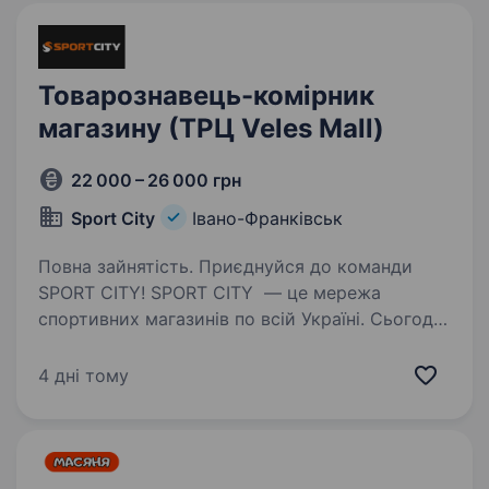
Товарознавець-комірник
магазину (ТРЦ Veles Mall)
22 000 – 26 000 грн
Sport City
Івано-Франківськ
Повна зайнятість. Приєднуйся до команди
SPORT CITY! SPORT CITY — це мережа
спортивних магазинів по всій Україні. Сьогодні
ми об'єднуємо 42 магазини у понад 32 містах
і продовжуємо розвиватися, відкриваючи нові
4 дні тому
можливості для співробітників…