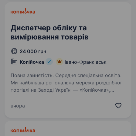
з компанії, що входять…
Диспетчер обліку та
вимірювання товарів
24 000 грн
Копійочка
Івано-Франківськ
Повна зайнятість. Середня спеціальна освіта.
Ми найбільша регіональна мережа роздрібної
торгівлі на Заході Україні — «Копійочка»,
шукаємо в свою команду диспетчера обліку
та вимірювання товарів для роботи
вчора
на сучасному Розподільчому центрі. Ти —
наша людина,…