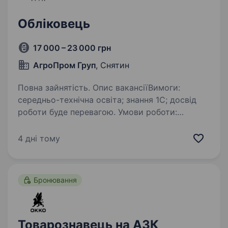
Обліковець
17 000 – 23 000 грн
АгроПром Груп
, Снятин
Повна зайнятість. Опис вакансіїВимоги:
середньо-технічна освіта; знання 1С; досвід
роботи буде перевагою. Умови роботи:
офіційне працевлаштування, згідно КЗпП
України; графік роботи: 1/1 день. Готовність
4 дні тому
працювати наднормово…
Бронювання
Товарознавець на АЗК