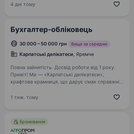
комірник це важлива операційна функція
4 дні тому
в мережі. Це швидка робота магазинів,…
Бухгалтер-обліковець
30 000 – 50 000 грн
Вища за середню
Карпатські делікатеси
, Яремче
Повна зайнятість. Досвід роботи від 1 року.
Привіт! Ми — «Карпатські делікатеси»,
крафтова крамниця, що дарує смак справжніх
карпатських традицій. Запрошуємо до нашої
дружньої команди бухгалтера-обліковця, який
1 тиж. тому
допоможе нам підтримувати порядок у
фінансах…
Бронювання