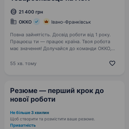
21 400 грн
OKKO
Івано-Франківськ
Повна зайнятість. Досвід роботи від 1 року.
Працюєш ти — працює країна. Твоя робота
має значення! Долучайся до команди ОККО,
формуймо надійний тил нашої країни разом!
ШукаємоТОВАРОЗНАВЦЯ! Приєднуйся, бо ми:
55 хв. тому
офіційно і швидко приймаємо на роботу
з першого…
Резюме — перший крок
до
нової роботи
Не більше 3 хвилин
Щоб створити та розмістити ваше
резюме.
Приватність