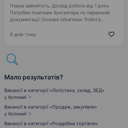
Повна зайнятість. Досвід роботи від 1 року.
Потрібен помічник бухгалтера по первинній
документації Основні обов’язки: Робота
з первинною бухгалтерською документацією
Ведення документального обліку Наш
6 днів тому
ідеальний кандидат: Має досвід роботи
з первинною…
Мало результатів?
Вакансії в категорії «Логістика, склад, ЗЕД»
у Коломиї
Вакансії в категорії «Продаж, закупівля»
у Коломиї
Вакансії в категорії «Роздрібна торгівля»