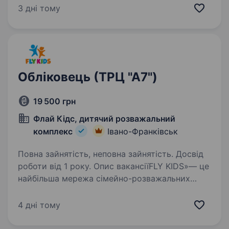
інструменту та господарчіх товарів.
3 дні тому
ЗАПРОШУЄМО до співпраці Оператора
складського обліку! Наші вимоги: Освіта
освіта середня…
Обліковець (ТРЦ "А7")
19 500 грн
Флай Кідс, дитячий розважальний
комплекс
Івано-Франківськ
Повна зайнятість, неповна зайнятість. Досвід
роботи від 1 року. Опис вакансіїFLY KIDS»— це
найбільша мережа сімейно-розважальних
комплексів по всій Україні. Нас більш ніж 16
центрів і ми масштабуємось! Ми — простір
4 дні тому
радості, розвитку та сімейного затишку,
де кожен день наповнений…