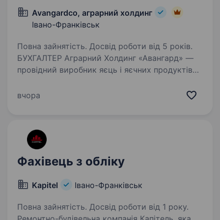
Avangardco, аграрний холдинг
Івано-Франківськ
Повна зайнятість. Досвід роботи від 5 років.
БУХГАЛТЕР Аграрний Холдинг «Авангард» —
провідний виробник яєць і яєчних продуктів
в Україні. Ми — лідери ринку з сучасними
технологіями, великим виробництвом і
вчора
стабільною командою. Запрошуємо у свою
команду Бухгалтера…
Фахівець з обліку
Kapitel
Івано-Франківськ
Повна зайнятість. Досвід роботи від 1 року.
Ремонтно-будівельна компанія Капітель, яка