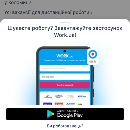
у Коломиї
Усі вакансії для дистанційної роботи
Шукаєте роботу? Завантажуйте застосунок
Work.ua!
Українська
Ресурси
Контакти
Про нас
Кар’єра
Новини Work.ua
Допомога
Умови використання
Роботодавцю
Ви роботодавець?