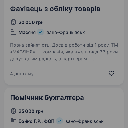
Фахівець з обліку товарів
20 000 грн
Масяня
Івано-Франківськ
Повна зайнятість. Досвід роботи від 1 року. ТМ
«МАСЯНЯ» — компанія, яка вже понад 23 роки
дарує дітям радість, а партнерам —
стабільність та надійність у сфері продажу
іграшок і товарів для дітей. Ми не просто
4 дні тому
продаємо продукцію — ми допомагаємо
нашим клієнтам…
Помічник бухгалтера
25 000 грн
Бойко Г.Р., ФОП
Івано-Франківськ