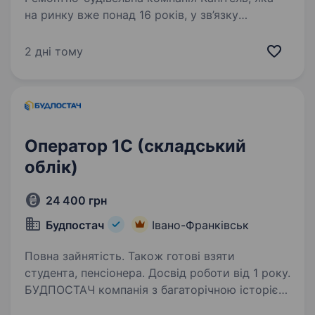
на ринку вже понад 16 років, у зв’язку
з розширенням команди запрошує в команду
Фахівця з постачання Ваші основні обов’язки:
2 дні тому
Ведення внутрішньої документації; Облік…
Оператор 1C (складський
облік)
24 400 грн
Будпостач
Івано-Франківськ
Повна зайнятість. Також готові взяти
студента, пенсіонера. Досвід роботи від 1 року.
БУДПОСТАЧ компанія з багаторічною історією
та досвідом у сфері продажів будівельного