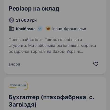
Ревізор на склад
21 000 грн
Копійочка
Івано-Франківськ
Повна зайнятість. Також готові взяти
студента. Ми найбільша регіональна мережа
роздрібної торгівлі на Заході Україні
—«Копійочка», шукаємо в свою команду
ревізора для роботи на сучасному
вчора
Розподільчому центрі. Вимоги:
Стресостійкість, відповідальність,
комунікабельність;…
Бухгалтер (птахофабрика, с.
Загвіздя)