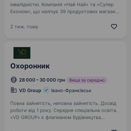
інвалідністю. Компанія «Най Най» та «Супер
Економ», що налічує 39 продуктових магазини
по Західній Україні, запрошує в команду
Інспектора служби безпеки . Неважливо,
2 тиж. тому
в якому місті ви проживаєте. Для нас важливі
ваша мобільність…
Охоронник
28 000 – 30 000 грн
Вища за середню
VD Group
Івано-Франківськ
Повна зайнятість, неповна зайнятість. Досвід
роботи від 1 року. Середня спеціальна освіта.
«VD GROUP» є флагманом будівництва
преміальної нерухомості на заході України. 18