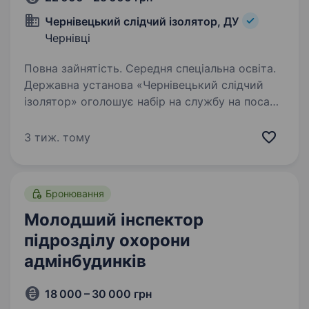
Чернівецький слідчий ізолятор, ДУ
Чернівці
Повна зайнятість. Середня спеціальна освіта.
Державна установа «Чернівецький слідчий
ізолятор» оголошує набір на службу на посади
молодших інспекторів відділу режиму і
охорони. Грошове забезпечення від 22 000 грн.
3 тиж. тому
(залежить від займаної посади, звання,
кваліфікації,…
Бронювання
Молодший інспектор
підрозділу охорони
адмінбудинків
18 000 – 30 000 грн