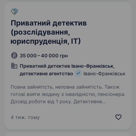
Приватний детектив
(розслідування,
юриспруденція, ІТ)
35 000 – 40 000 грн
Приватний детектив Івано-Франківськ,
детективне агентство
Івано-Франківськ
Повна зайнятість, неповна зайнятість. Також
готові взяти людину з інвалідністю, пенсіонера.
Досвід роботи від 1 року. Детективне
агентство Приватний детектив Івано-
Франківськ Сучасна детективна служба,
4 тиж. тому
що спеціалізується на професійних
розслідуваннях, зборі інформації