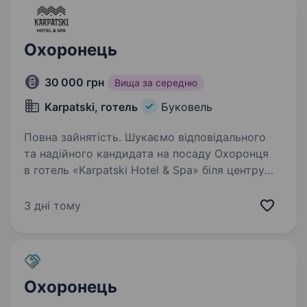
та забезпеченні безпеки. Працюємо в Україні
понад 20 років…
Охоронець
30 000 грн
Вища за середню
Karpatski, готель
Буковель
Повна зайнятість. Шукаємо відповідального
та надійного кандидата на посаду Охоронця
в готель «Karpatski Hotel & Spa» біля центру
Буковеля. Основні обов’язки включають:
забезпечення безпеки гостей та майна готелю,
3 дні тому
реагування на будь-які…
Охоронець