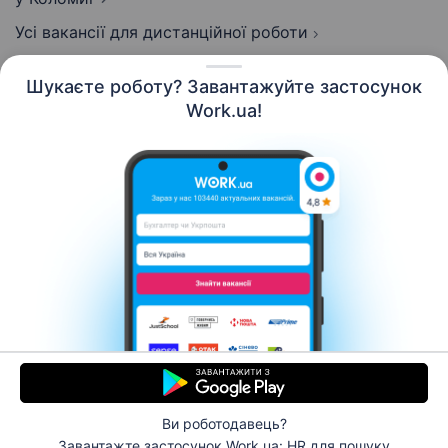
Усі вакансії для дистанційної роботи
Шукаєте роботу? Завантажуйте застосунок
Work.ua!
Українська
Ресурси
Контакти
Про нас
Кар’єра
Новини Work.ua
Допомога
Умови використання
Роботодавцю
Ви роботодавець?
© 2006–2026 Work.ua. Сервіс пошуку роботи №1 в
Завантажте застосунок Work.ua: HR
для пошуку