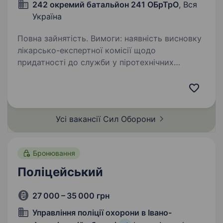
242 окремий батальйон 241 ОБрТрО
, Вся
Україна
Повна зайнятість. Вимоги: наявність висновку
лікарсько-експертної комісії щодо
придатності до служби у піротехнічних
підрозділах наявність водійського посвідчення
категорій В, С, СЕ стаж роботи на посаді водія
не менше 3 років…
Усі вакансії Сил
Оборони
Бронювання
Поліцейський
27 000 – 35 000 грн
Управління поліції охорони в Івано-