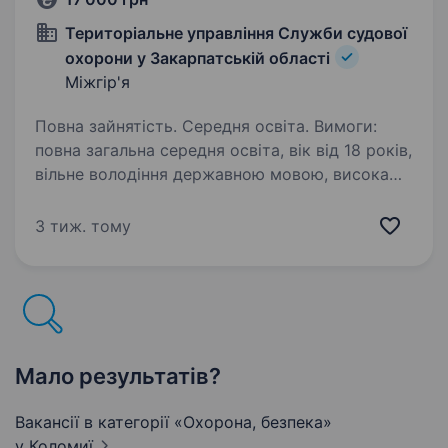
Територіальне управління Служби судової
охорони у Закарпатській області
Міжгір'я
Повна зайнятість. Середня освіта. Вимоги:
повна загальна середня освіта, вік від 18 років,
вільне володіння державною мовою, висока
мотивація; досягнення кінцевих результатів,
здатність систематизувати, узагальнювати
3 тиж. тому
інформацію; неупередженість…
Мало результатів?
Вакансії в категорії «Охорона, безпека»
у Коломиї