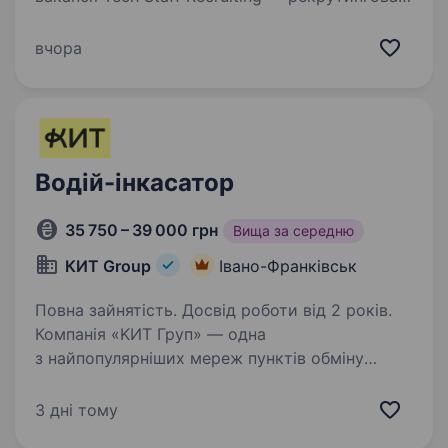
агенція, яка допомагає компаніям
супроводжуємо підбір персоналу від
вчора
первинного пошуку до фінальних етапів найму,
дотримуючись професійності,
конфіденційності та…
Водій-інкасатор
35 750 – 39 000 грн
Вища за середню
КИТ Group
Івано-Франківськ
Повна зайнятість. Досвід роботи від 2 років.
Компанія «KИТ Груп» — одна
з найпопулярніших мереж пунктів обміну
валют в Україні. Одна з переваг компанії —
надання комплексу фінансових послуг:
3 дні тому
обмін — платіж — інкасація. На сьогоднішній