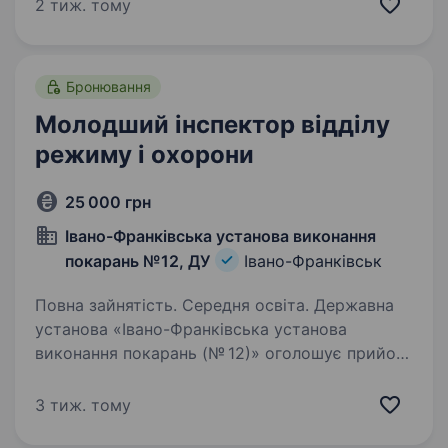
років компанія розбудовує західний регіон,
2 тиж. тому
створюючи житлові об'єкти різного формату в
Івано-Франківській, Чернівецькій, Львівській…
Бронювання
Молодший інспектор відділу
режиму і охорони
25 000 грн
Івано-Франківська установа виконання
покарань №12, ДУ
Івано-Франківськ
Повна зайнятість. Середня освіта. Державна
установа «Івано-Франківська установа
виконання покарань (№ 12)» оголошує прийом
на службу на посаду молодшого інспектора
відділу режиму і охорони. ВИМОГИ:
3 тиж. тому
громадянство України; вік від 20 до 45 років;…