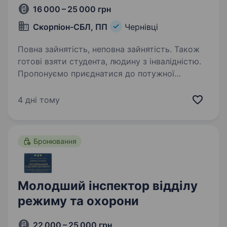
16 000 – 25 000 грн
Скорпіон-СБЛ, ПП
Чернівці
Повна зайнятість, неповна зайнятість. Також
готові взяти студента, людину з інвалідністю.
Пропонуємо приєднатися до потужної
команди охоронців. Робота на об'єктах різної
складності. Графік роботи: день, ніч, доба
4 дні тому
(різний, можна обирати) Вимоги: Досвід
роботи не обов’язковий. Перевага
учасниками…
Бронювання
Молодший інспектор відділу
режиму та охорони
22 000 – 25 000 грн