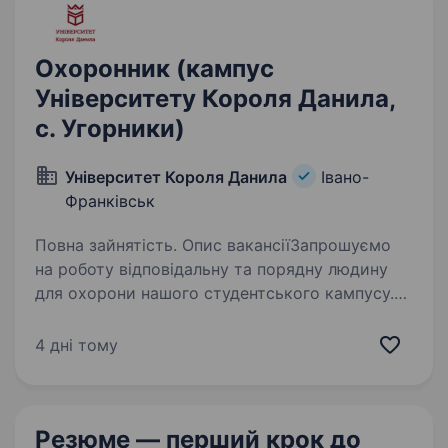
Проведення планових або…
Охоронник (кампус
Університету Короля Данила,
с. Угорники)
Університет Короля Данила
Івано-
Франківськ
Повна зайнятість. Опис вакансіїЗапрошуємо
на роботу відповідальну та порядну людину
для охорони нашого студентського кампусу.
Це не просто «гуртожиток», а нове
та комфортне приміщення з зонами для ігор,
4 дні тому
сучасними кухнями та комфортними…
Резюме — перший крок
до