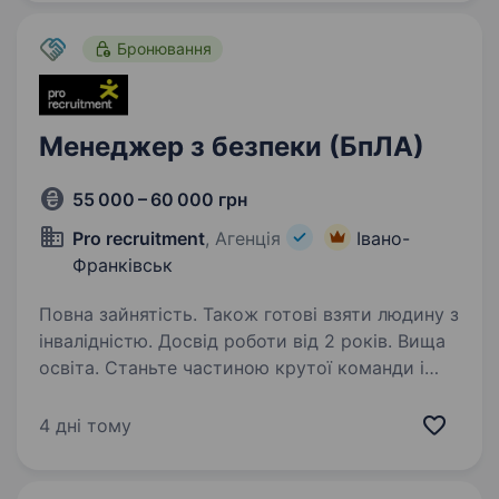
день ніхто з конкурентів…
Бронювання
Менеджер з безпеки (БпЛА)
55 000 – 60 000 грн
Pro recruitment
, Агенція
Івано-
Франківськ
Повна зайнятість. Також готові взяти людину з
інвалідністю. Досвід роботи від 2 років. Вища
освіта. Станьте частиною крутої команди і
внесіть свій вклад у спільну справу!
Функціональні обов’язки: Проведення
4 дні тому
розслідувань щодо порушень, збір та аналіз
інформації по працівникам компанії;