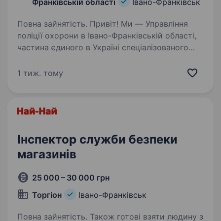
Франківській області
Івано-Франківськ
Повна зайнятість. Привіт! Ми — Управління
поліції охорони в Івано-Франківській області,
частина єдиного в Україні спеціалізованого
підрозділу Національної поліції, що забезпечує
надійну охорону та безпеку. Якщо ти хочеш
1 тиж. тому
долучитися…
Інспектор служби безпеки
магазинів
25 000 – 30 000 грн
Торгіон
Івано-Франківськ
Повна зайнятість. Також готові взяти людину з