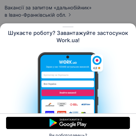
Вакансії за запитом «дальнобійник»
в Івано-Франківській обл.
Шукаєте роботу? Завантажуйте застосунок
Work.ua!
Українська
Ресурси
Контакти
Про нас
Кар’єра
Новини Work.ua
Допомога
Умови використання
Роботодавцю
Ви роботодавець?