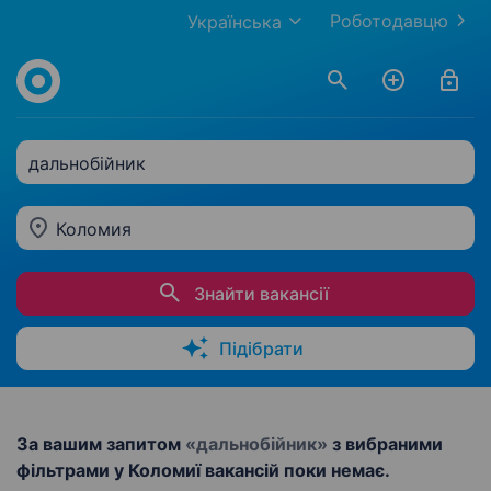
Роботодавцю
Українська
дальнобійник
Коломия
Знайти вакансії
Підібрати
За вашим запитом
«дальнобійник»
з вибраними
фільтрами у Коломиї вакансій поки немає.