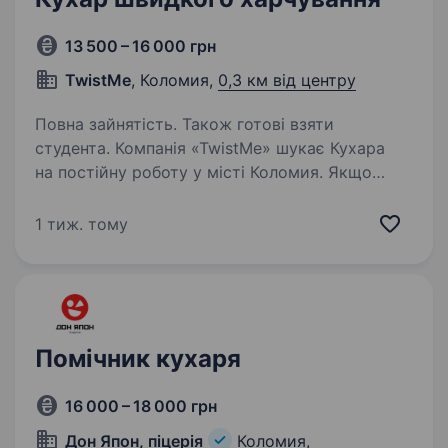
13 500 – 16 000 грн
TwistMe
, Коломия,
0,3 км від центру
Повна зайнятість. Також готові взяти
студента. Компанія «TwistMe» шукає Кухара
на постійну роботу у місті Коломия. Якщо
ти любиш готувати та хочеш розвиватися в
цій сфері, то ця вакансія саме для тебе!
1 тиж. тому
https://www.instagram.com/twistme.streetfood/
Основні обов’язки:…
Помічник кухаря
16 000 – 18 000 грн
Дон Япон, піцерія
Коломия,