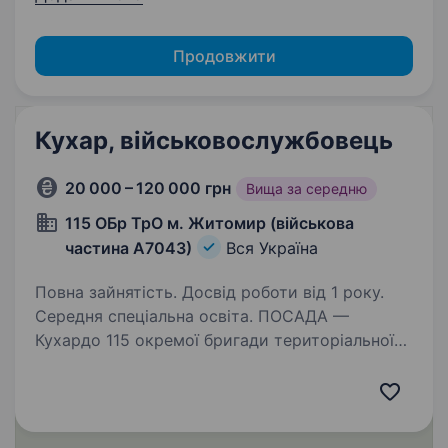
Продовжити
Кухар, військовослужбовець
20 000 – 120 000 грн
Вища за середню
115 ОБр ТрО м. Житомир (військова
частина А7043)
Вся Україна
Повна зайнятість. Досвід роботи від 1 року.
Середня спеціальна освіта. ПОСАДА —
Кухардо 115 окремої бригади територіальної
оборони Сили ТрО є одним із найбільш
прогресивних родів військ ЗСУ. 115-та окрема
бригада територіальної оборони —
це кадрований військовий підрозділ,