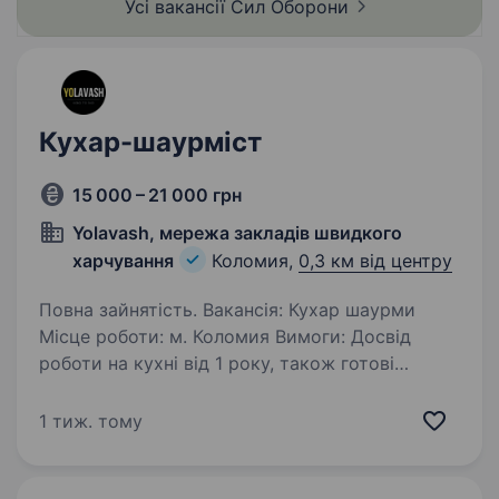
Усі вакансії Сил
Оборони
сформований…
Кухар-шаурміст
15 000 – 21 000 грн
Yolavash, мережа закладів швидкого
харчування
Коломия,
0,3 км від центру
Повна зайнятість. Вакансія: Кухар шаурми
Місце роботи: м. Коломия Вимоги: Досвід
роботи на кухні від 1 року, також готові
навчати Відповідальність, організованість,
швидкість в роботі Обов’язки: Приготування
1 тиж. тому
шаурми та інших…