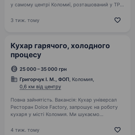
у самому центрі Коломиї, розташований у ТРЦ
Прут. Ми віримо, що справжня кухня
створюється з душею, натхненням і любов’ю
3 тиж. тому
до деталей. Якщо ти хочеш не просто
готувати, а творити…
Кухар гарячого, холодного
процесу
25 000 – 35 000 грн
Григорчук І. М., ФОП
, Коломия,
0,6 км від центру
Повна зайнятість. Вакансія: Кухар універсал
Ресторан Dolce Factory, запрошує на роботу
кухаря у місті Коломия. Ми шукаємо
енергійну, креативну та цілеспрямовану
людину, яка готова приєднатися до нашої
4 тиж. тому