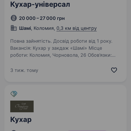
Кухар-універсал
20 000 – 27 000 грн
Шамі
, Коломия,
0,3 км від центру
Повна зайнятість. Досвід роботи від 1 року.
Вакансія: Кухар у закдаж «Шамі» Місце
роботи: Коломия, Чорновола, 26 Обов’язки:
Приготування страв згідно з рецептурами
та стандартами компанії Дотримання вимог
3 тиж. тому
щодо якості та безпеки продуктів
Забезпечення…
Кухар