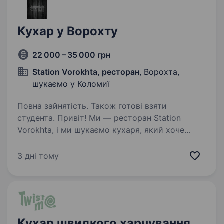
Кухар у Ворохту
22 000 – 35 000 грн
Station Vorokhta, ресторан
, Ворохта,
шукаємо у Коломиї
Повна зайнятість. Також готові взяти
студента. Привіт! Ми — ресторан Station
Vorokhta, і ми шукаємо кухаря, який хоче
розвиватися разом із нами у мальовничому
куточку Карпат — у Ворохті. Якщо ти мрієш
3 дні тому
працювати у затишному ресторані, навчатися
кулінарному мистецтву…
Кухар швидкого харчування