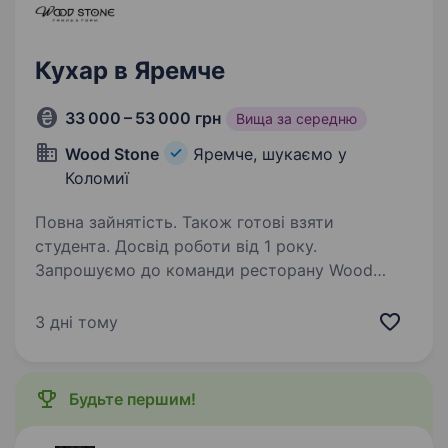
Кухар в Яремче
33 000 – 53 000 грн
Вища за середню
Wood Stone
Яремче, шукаємо у
Коломиї
Повна зайнятість. Також готові взяти
студента. Досвід роботи від 1 року.
Запрошуємо до команди ресторану Wood
Stone кухарів гарячого, холодного процесу,
мангальщика та піцайоло, які люблять свою
3 дні тому
справу та цінують якість у кожній страві
(житло надається безкоштовно) Вимоги:
Досвід роботи…
Будьте першим!