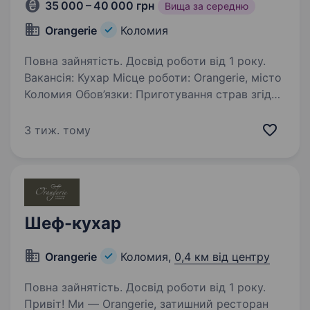
35 000 – 40 000 грн
Вища за середню
Orangerie
Коломия
Повна зайнятість. Досвід роботи від 1 року.
Вакансія: Кухар Місце роботи: Orangerie, місто
Коломия Обов’язки: Приготування страв згідно
з рецептами та стандартами Дотримання
вимог щодо якості та безпеки продуктів
3 тиж. тому
Ведення чистоти та порядку на кухні…
Шеф-кухар
Orangerie
Коломия,
0,4 км від центру
Повна зайнятість. Досвід роботи від 1 року.
Привіт! Ми — Orangerie, затишний ресторан