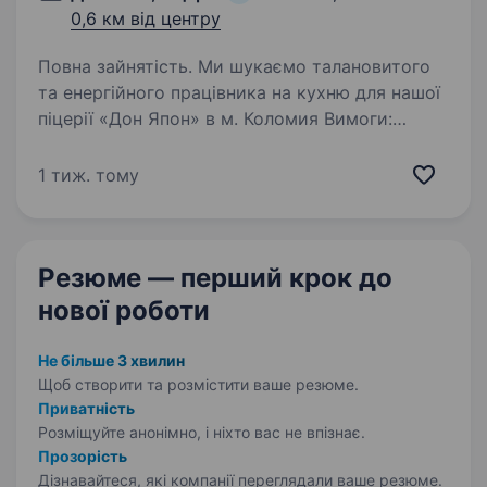
0,6 км від центру
Повна зайнятість. Ми шукаємо талановитого
та енергійного працівника на кухню для нашої
піцерії «Дон Япон» в м. Коломия Вимоги:
Досвід роботи вітається (також готові
розглянути без досвіду, але з великим
1 тиж. тому
бажанням вчитися) Вміння…
Резюме — перший крок
до
нової роботи
Не більше 3 хвилин
Щоб створити та розмістити ваше
резюме.
Приватність
Розміщуйте анонімно, і ніхто вас не впізнає.
Прозорість
Дізнавайтеся, які компанії переглядали ваше резюме.