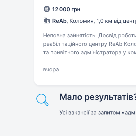
12 000 грн
ReAb
, Коломия,
1,0 км від цен
Неповна зайнятість. Досвід роботи від 1 року
реабілітаційного центру ReAb Коломия Шукаємо відповідального
та привітного адміністратора у команду Re
вчора
Мало результатів
Усі вакансії за запитом «ад