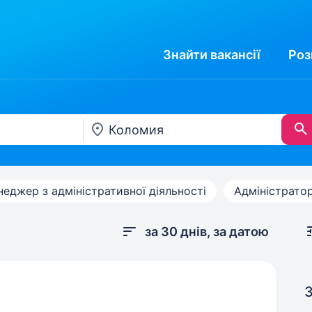
Знайти
вакансії
Роз
еджер з адміністративної діяльності
Адміністрато
за 30 днів, за датою
З