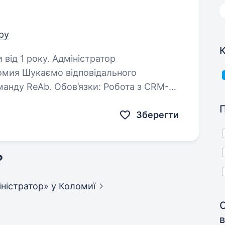
тру
К
. Адміністратор
Ab. Обов’язки: Робота з CRM-
системою та ведення бази клієнтів. Запис клієнтів та коригування…
Зберегти
?
міністратор»
у Коломиї
в