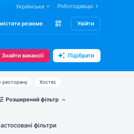
Роботодавцю
Українська
містити
резюме
Увійти
Знайти вакансії
Підібрати
р ресторану
Хостес
Розширений фільтр
астосовані фільтри