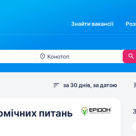
Знайти
вакансії
Роз
за 30 днів, за датою
омічних питань
З