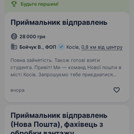
Будьте першим!
Приймальник відправлень
28 000 грн
Бойчук В., ФОП
Косів,
0,8 км від центру
Повна зайнятість. Також готові взяти
студента. Привіт! Ми — команд Нової пошти в
місті Косів. Запрошуємо тебе приєднатися
до нашого дружнього колективу на посаду
Оператора поштового відділення. Що ти будеш
вчора
робити у нас: Приймати та оформлювати
відправлення…
Приймальник відправлень
(Нова Пошта), фахівець з
обробки вантажу