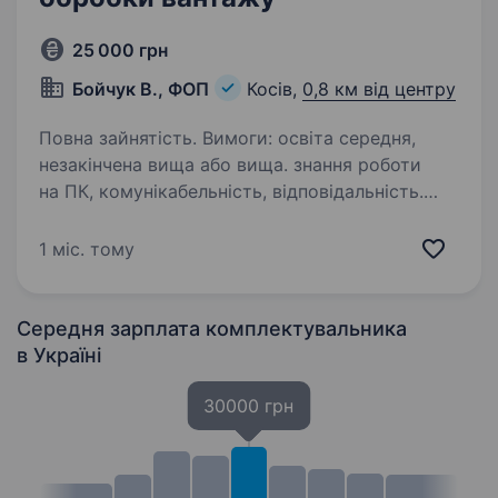
25 000 грн
Бойчук В., ФОП
Косів,
0,8 км від центру
Повна зайнятість. Вимоги: освіта середня,
незакінчена вища або вища. знання роботи
на ПК, комунікабельність, відповідальність.
Умови роботи: деталі за тел. 0682715155 або в
відділенні Нової Пошти в м. Косів.
1 міс. тому
Середня зарплата комплектувальника
в Україні
30000 грн