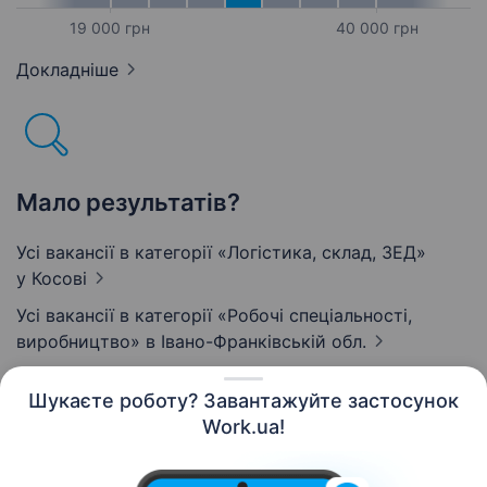
19 000 грн
40 000 грн
Докладніше
Мало результатів?
Усі вакансії в категорії «Логістика, склад, ЗЕД»
у Косові
Усі вакансії в категорії «Робочі спеціальності,
виробництво»
в Івано-Франківській обл.
Шукаєте роботу? Завантажуйте застосунок
Work.ua!
Українська