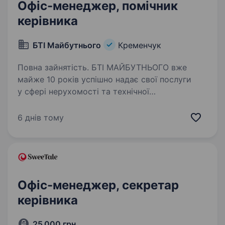
Офіс-менеджер, помічник
керівника
БТІ Майбутнього
Кременчук
Повна зайнятість. БТІ МАЙБУТНЬОГО вже
майже 10 років успішно надає свої послуги
у сфері нерухомості та технічної
інвентаризації. Компанія активно розвивається
і зараз ми шукаємо надійного помічника для
6 днів тому
нашого директора, який допоможе…
Офіс-менеджер, секретар
керівника
25 000 грн