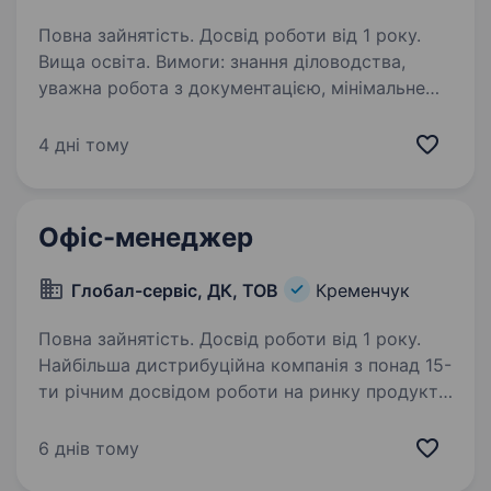
Повна зайнятість. Досвід роботи від 1 року.
Вища освіта. Вимоги: знання діловодства,
уважна робота з документацією, мінімальне
знання бухгалтерського обліку, володіння
програмами Microsoft Office,1С та Медок,
4 дні тому
володіння офісною технікою,
комунікабельність, високий…
Офіс-менеджер
Глобал-сервіс, ДК, ТОВ
Кременчук
Повна зайнятість. Досвід роботи від 1 року.
Найбільша дистрибуційна компанія з понад 15-
ти річним досвідом роботи на ринку продуктів
харчування і напоїв запрошує на постійну
роботу офіс-адміністратора. Від успішних
6 днів тому
кандидатів ми очікуємо: знання программи…