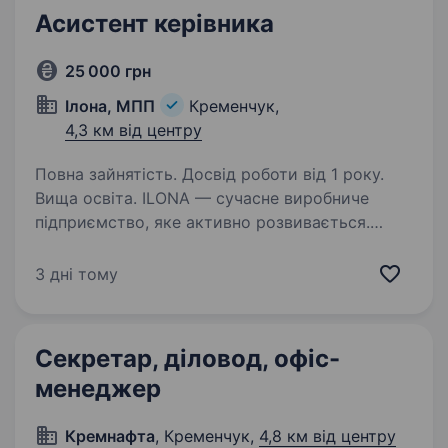
Асистент керівника
25 000 грн
Ілона, МПП
Кременчук,
4,3 км від центру
Повна зайнятість. Досвід роботи від 1 року.
Вища освіта. ILONA — сучасне виробниче
підприємство, яке активно розвивається.
Ми шукаємо відповідального асистента
керівника, який забезпечить ефективну
3 дні тому
організацію робочих процесів,
адміністративну підтримку та допоможе
керівнику…
Секретар, діловод, офіс-
менеджер
Кремнафта
, Кременчук,
4,8 км від центру