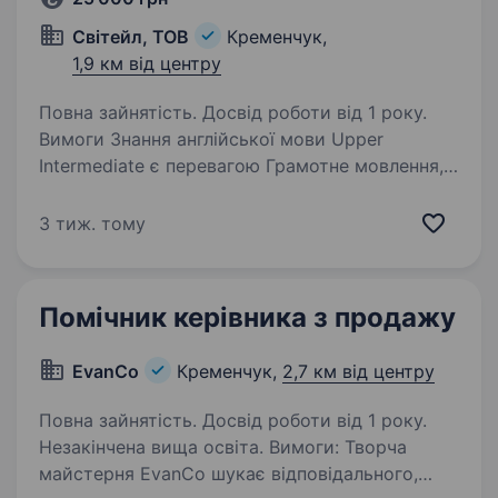
Світейл, ТОВ
Кременчук,
1,9 км від центру
Повна зайнятість. Досвід роботи від 1 року.
Вимоги Знання англійської мови Upper
Intermediate є перевагою Грамотне мовлення,
знання ділового етикету Впевнений
користувач ПК (Microsoft Office, Інтернет,
3 тиж. тому
пошта тощо) Досвід роботи на аналогічній/
адміністративній…
Помічник керівника з продажу
EvanCo
Кременчук,
2,7 км від центру
Повна зайнятість. Досвід роботи від 1 року.
Незакінчена вища освіта. Вимоги: Творча
майстерня EvanCo шукає відповідального,