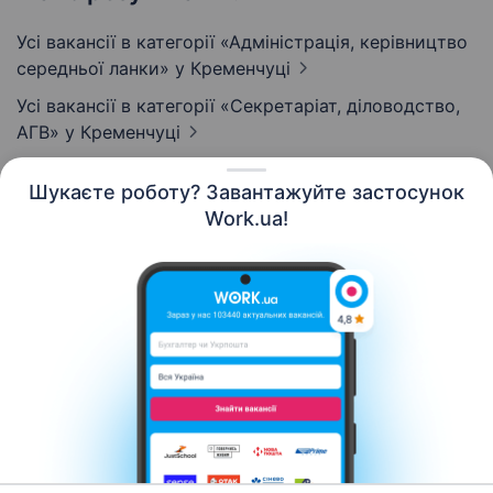
Усі вакансії в категорії «Адмiнiстрацiя, керівництво
середньої ланки»
у Кременчуці
Усі вакансії в категорії «Секретаріат, діловодство,
АГВ»
у Кременчуці
Шукаєте роботу? Завантажуйте застосунок
Work.ua!
Українська
Ресурси
Контакти
Про нас
Кар’єра
Новини Work.ua
Допомога
Умови використання