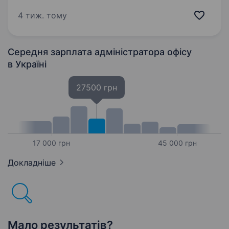
організованого та енергійного помічника
керівника. Шукаємо людину, яка вміє тримати
4 тиж. тому
під контролем декілька завдань одночасно,
легко знаходить спільну мову з людьми…
Середня зарплата адміністратора офісу
в Україні
27500 грн
17 000 грн
45 000 грн
Докладніше
Мало результатів?