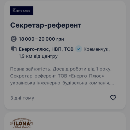
Секретар-референт
18 000 – 20 000 грн
Енерго-плюс, НВП, ТОВ
Кременчук,
1,9 км від центру
Повна зайнятість. Досвід роботи від 1 року.
Секретар-референт ТОВ «Енерго-Плюс» —
українська інженерно-будівельна компанія,
що реалізує масштабні проєкти у сфері
енергетичної інфраструктури, запрошує
3 дні тому
до своєї команди секретаря-референта. Місце
роботи: м…