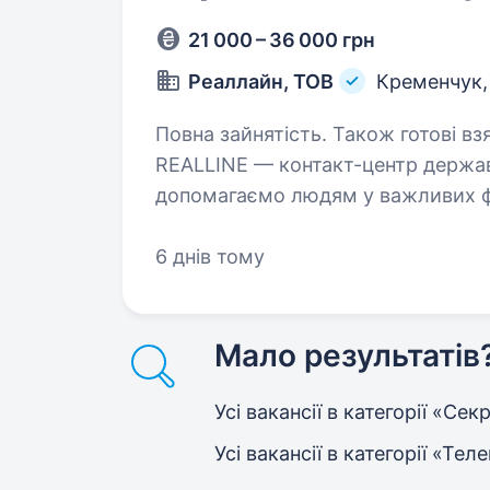
21 000 – 36 000 грн
Реаллайн, ТОВ
Кременчук
Повна зайнятість. Також готові вз
REALLINE — контакт-центр держав
допомагаємо людям у важливих ф
нових друзів у команду! Більше про команду — у нашому Instagram:
instagram.com/realline_krem…
6 днів тому
Мало результатів
Усі вакансії в категорії «Се
Усі вакансії в категорії «Тел