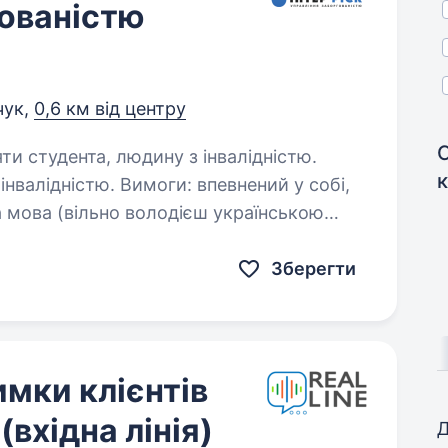
гованістю
чук,
0,6 км від центру
яти студента, людину з інвалідністю.
ю. Вимоги: впевнений у собі,
​​мова (вільно володієш українською
та письмово); активний та орієнтований на результат; …
Зберегти
имки клієнтів
вхідна лінія)
Д