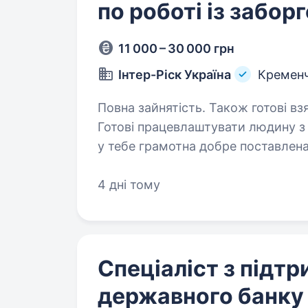
по роботі із забор
11 000 – 30 000 грн
Інтер-Ріск Україна
Кремен
Повна зайнятість. Також готові вз
Готові працевлаштувати людину з інвалідніст
у тебе грамотна добре поставлена 
мовою усно 
4 дні тому
Спеціаліст з підтр
державного банку (