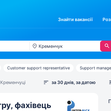
Знайти
вакансії
Роз
Customer support representative
Support manage
 Кременчуці
за 30 днів, за датою
тру, фахівець