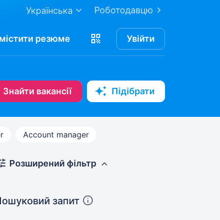
Роботодавцю
Українська
містити
резюме
Увійти
Знайти вакансії
Підібрати
r
Account manager
Розширений фільтр
Пошуковий запит