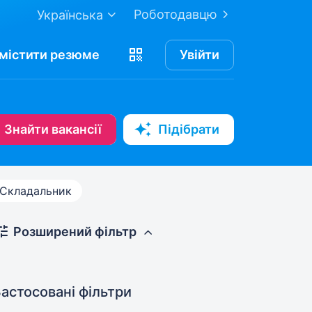
Роботодавцю
Українська
містити
резюме
Увійти
Знайти вакансії
Підібрати
Складальник
Розширений фільтр
астосовані фільтри