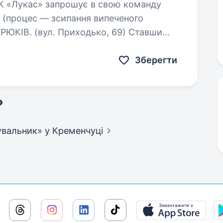
роцес — зсипання випеченого
КРЮКІВ. (вул. Приходько, 69) Ставши
римуєте:…
Зберегти
?
кувальник»
у Кременчуці