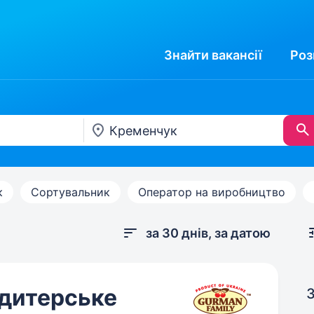
Знайти
вакансії
Роз
к
Сортувальник
Оператор на виробництво
за 30 днів, за датою
ндитерське
З