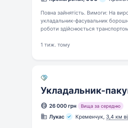
Повна зайнятість. Вимоги: На виробниче підприємство потрібен
укладальник-фасувальник борошно
роботи здійснюється транспортом
0686260698 Тетяна Сергіївна Ум
1 тиж. тому
Укладальник-паку
26 000 грн
Вища за середню
Лукас
Кременчук,
3,4 км в