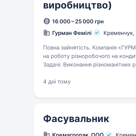
виробництво)
16 000 – 25 000 грн
Гурман Фемілі
Кременчук,
Повна зайнятість. Компанія «ГУРМАН ФЕМІЛІ» у місті Кременчук запрошує
на роботу різноробочого на кондитерське
Задачі: Виконання різноманітних робіт в цеху: Підготовка інгредієнтів,
Упаковка готової…
4 дні тому
Фасувальник
Кремагропак, ООО
Кремен