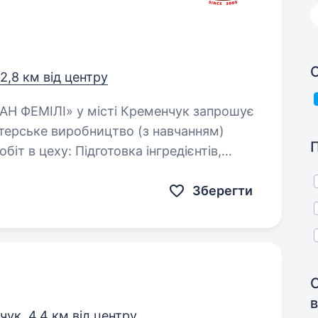
С
2,8 км від центру
 виробництво (з навчанням)
Зберегти
в
чук,
4,4 км від центру