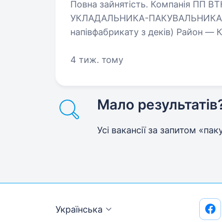
Повна зайнятість. Компанія ПП ВТК «Лукас» запрошує в свою команду
УКЛАДАЛЬНИКА-ПАКУВАЛЬНИКА (п
напівфабрикату з деків) Район — 
частиною команди «Лукас» Ви от
4 тиж. тому
Мало результатів
Усі вакансії за запитом «па
Українська