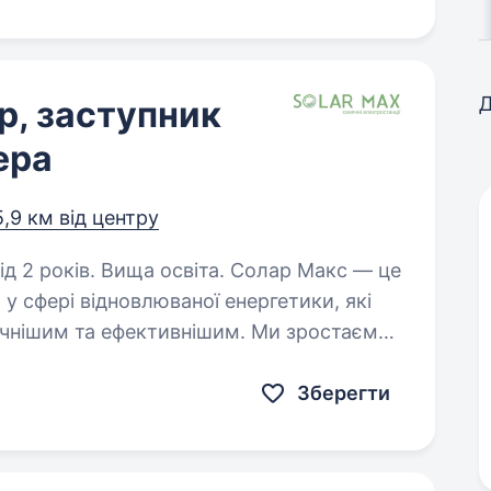
Д
р, заступник
ера
5,9 км від центру
. Вища освіта. Солар Макс — це
 у сфері відновлюваної енергетики, які
а ефективнішим. Ми зростаємо і
акож розглянемо кандидата…
Зберегти