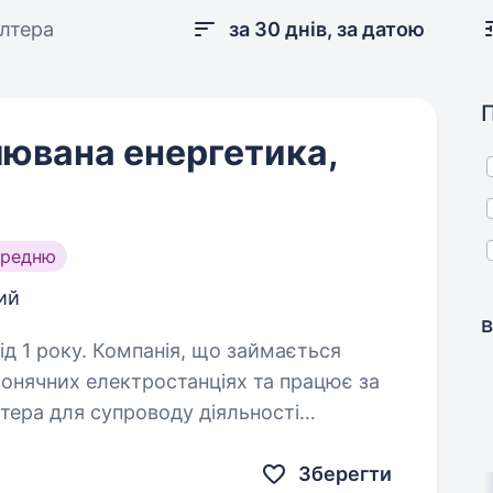
алтера
за 30 днів, за датою
лювана енергетика,
ередню
ий
в
, що займається
сонячних електростанціях та працює за
тера для супроводу діяльності
ства. Основні обов’язки Повне ведення бухгалтерського…
Зберегти