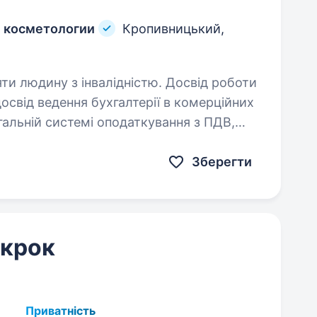
ой косметологии
Кропивницький,
яти людину з інвалідністю. Досвід роботи
гальній системі оподаткування з ПДВ,
я кадрового законодавства Умови
й…
Зберегти
 крок
Приватність