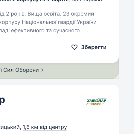
ків. Вища освіта. 23 окремий
орпусу Національної гвардії України
аді ефективного та сучасного
 навчанням, підготовкою, та можливістю…
Зберегти
ії Сил
Оборони
р
ницький,
1,6 км від центру