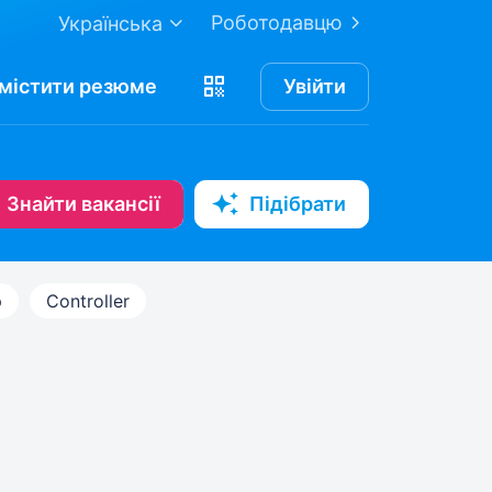
Роботодавцю
Українська
містити
резюме
Увійти
Знайти вакансії
Підібрати
р
Controller