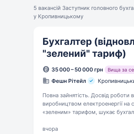
5 вакансій
Заступник головного бухг
у Кропивницькому
Бухгалтер (віднов
"зелений" тариф)
35 000 – 50 000 грн
Вища за с
Фешн Рітейл
Кропивницьк
Повна зайнятість. Досвід роботи від 1 року. Компанія
виробництвом електроенергії на 
«зеленим» тарифом, шукає бухгал
товари
вчора