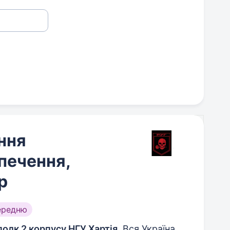
ння
печення,
р
ередню
полк 2 корпусу НГУ Хартія
, Вся Україна