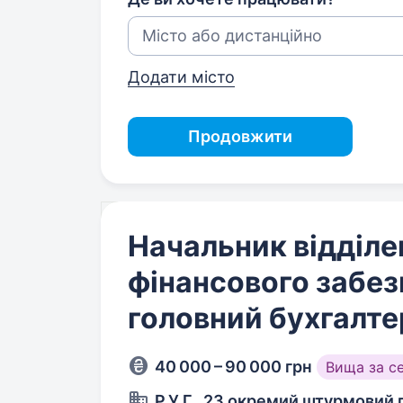
Додати місто
Продовжити
Начальник відділе
фінансового забез
головний бухгалте
40 000 – 90 000 грн
Вища за с
Р.У.Г., 23 окремий штурмовий 