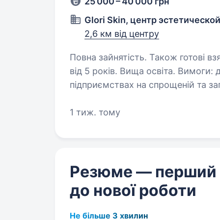
25 000 – 40 000 грн
Glori Skin, центр эстетическ
2,6 км від центру
Повна зайнятість. Також готові вз
від 5 років. Вища освіта. Вимоги: досвід ведення бухгалтерії в комерційних
підприємствах на спрощеній та за
знання 1С бухгалтерії, вчасно, знанн
роботи: офісна робота на постійні
1 тиж. тому
Резюме — перший
до нової роботи
Не більше 3 хвилин