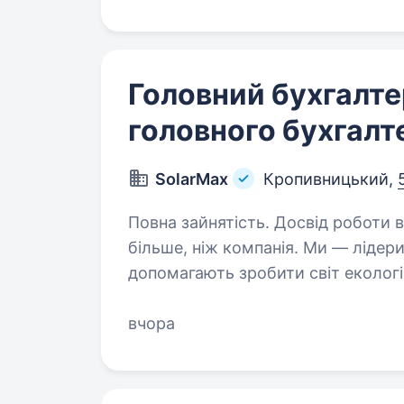
Головний бухгалте
головного бухгалт
SolarMax
Кропивницький,
Повна зайнятість. Досвід роботи від 2 років
більше, ніж компанія. Ми — лідери
допомагають зробити світ екологічнішим т
шукаємо головного бухгалтера, т
вчора