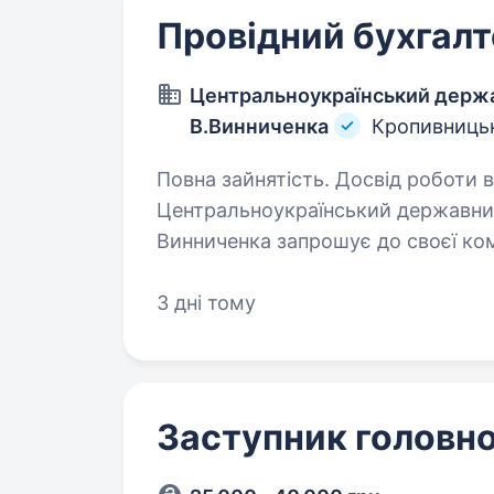
Провідний бухгалт
Центральноукраїнський держа
В.Винниченка
Кропивниць
Повна зайнятість. Досвід роботи від 1 р
Центральноукраїнський державний
Винниченка запрошує до своєї ко
бухгалтера. Якщо ви прагнете п
навчальному закладі,…
3 дні тому
Заступник головно