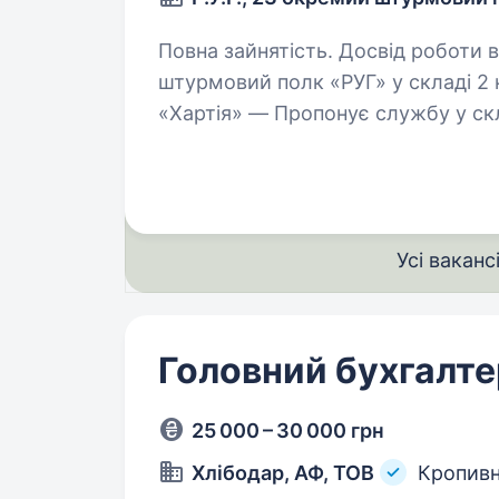
Повна зайнятість. Досвід роботи від 2 ро
штурмовий полк «РУГ» у складі 2 к
«Хартія» — Пропонує службу у скл
військового підрозділу з якісним
Усі ваканс
Головний бухгалте
25 000 – 30 000 грн
Хлібодар, АФ, ТОВ
Кропив