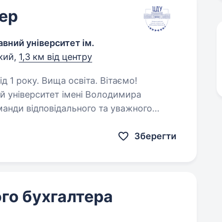
ер
вний університет ім.
кий,
1,3 км від центру
оку. Вища освіта. Вітаємо!
 університет імені Володимира
манди відповідального та уважного
рацювати у престижному вищому
Зберегти
го бухгалтера