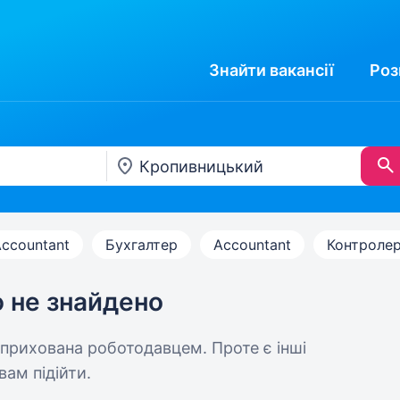
Знайти
вакансії
Роз
Accountant
Бухгалтер
Accountant
Контроле
ю не знайдено
 прихована роботодавцем. Проте є інші
вам підійти.