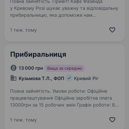
Повна зайнятість. Привіт! Кафе Фазенда
у Кривому Розі шукає уважну та відповідальну
прибиральницю, яка допоможе нам
підтримувати чистоту й затишок у нашому
закладі. Якщо ти любиш порядок і хочеш
1 тиж. тому
працювати у приємній атмосфері —
ми будемо…
Прибиральниця
13 000 грн
Вища за середню
Кузьмова Т.Л., ФОП
Кривий Ріг
Повна зайнятість. Умови роботи: Офіційне
працевлаштування Офіційна заробітна плата
13000грн за 15 робочих змін Графік роботи: 8
годин -1день робочий Х 1день вихідний
1 тиж. тому