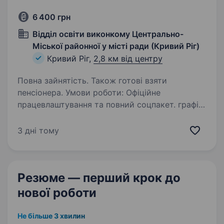
6 400 грн
Відділ освіти виконкому Центрально-
Міської районної у місті ради (Кривий Ріг)
Кривий Ріг,
2,8 км від центру
Повна зайнятість. Також готові взяти
пенсіонера. Умови роботи: Офіційне
працевлаштування та повний соцпакет. графік
роботи з 6−00 до 14−30, Оплачувані щорічні
відпустки та лікарняні; Обов’язки: Прибирання
3 дні тому
службових приміщень
Резюме — перший крок
до
нової роботи
Не більше 3 хвилин