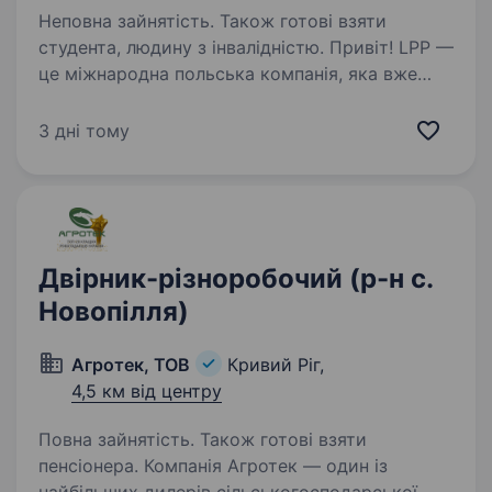
Неповна зайнятість. Також готові взяти
студента, людину з інвалідністю. Привіт! LPP —
це міжнародна польська компанія, яка вже
понад 30 років успішно працює у сфері моди
та роздрібної торгівлі. Наша компанія керує
3 дні тому
п’ятьма впізнаваними брендами: Reserved,
Cropp, House, Mohito та Sinsay…
Двірник-різноробочий (р-н с.
Новопілля)
Агротек, ТОВ
Кривий Ріг,
4,5 км від центру
Повна зайнятість. Також готові взяти
пенсіонера. Компанія Агротек — один із