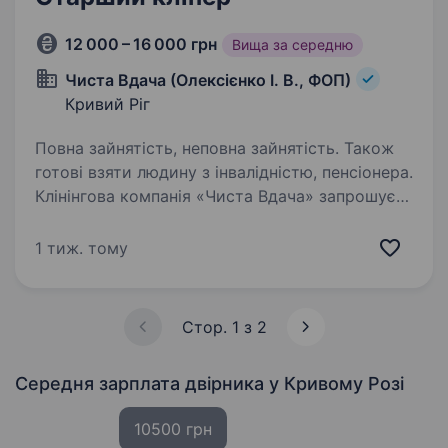
12 000 – 16 000 грн
Вища за середню
Чиста Вдача (Олексієнко І. В., ФОП)
Кривий Ріг
Повна зайнятість, неповна зайнятість. Також
готові взяти людину з інвалідністю, пенсіонера.
Клінінгова компанія «Чиста Вдача» запрошує
на роботу старшого клінера (бригадира).
Шукаємо людину, якій важлива стабільність,
1 тиж. тому
чесність і порядок у роботі. Ми пропонуємо:
Офіційне працевлаштування за трудовим
договором…
Стор. 1 з 2
Середня зарплата двірника
у Кривому Розі
10500 грн