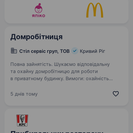
Домробітниця
Стіл сервіс груп, ТОВ
Кривий Ріг
Повна зайнятість. Шукаємо відповідальну
та охайну домробітницю для роботи
в приватному будинку. Вимоги: охайність
та любов до чистоти; відповідальність,
порядність і чесність; уважність до деталей;
5 днів тому
вміння підтримувати чистоту…