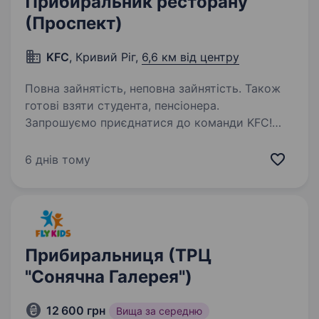
Прибиральник ресторану
(Проспект)
KFC
, Кривий Ріг,
6,6 км від центру
Повна зайнятість, неповна зайнятість. Також
готові взяти студента, пенсіонера.
Запрошуємо приєднатися до команди KFC!
Ресторанна мережа KFC запрошує на роботу
на посаду ПРИБИРАЛЬНИК РЕСТОРАНУ. KFC —
6 днів тому
це всесвітньо відома мережа ресторанів
швидкого харчування, яка спеціалізується
на стравах…
Прибиральниця (ТРЦ
"Сонячна Галерея")
12 600 грн
Вища за середню