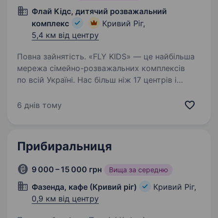
Флай Кідс, дитячий розважальний
комплекс
Кривий Ріг,
5,4 км від центру
Повна зайнятість. «FLY KIDS» — це найбільша
мережа сімейно-розважальних комплексів
по всій Україні. Нас більш ніж 17 центрів і
ми масштабуємось! Ми — простір радості,
розвитку та сімейного затишку, де кожен день
6 днів тому
наповнений сміхом,…
Прибиральниця
9 000 – 15 000 грн
Вища за середню
Фазенда, кафе (Кривий ріг)
Кривий Ріг,
0,9 км від центру