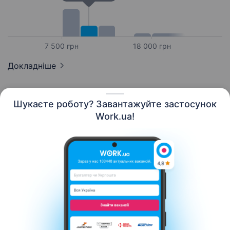
7 500 грн
18 000 грн
Докладніше
Шукаєте роботу? Завантажуйте застосунок
Work.ua!
Українська
Ресурси
Контакти
Про нас
Кар’єра
Новини Work.ua
Допомога
Умови використання