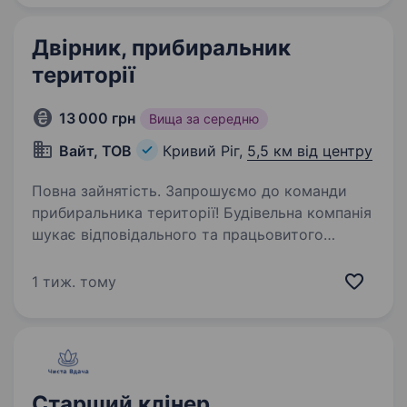
Двірник, прибиральник
території
13 000 грн
Вища за середню
Вайт, ТОВ
Кривий Ріг,
5,5 км від центру
Повна зайнятість. Запрошуємо до команди
прибиральника території! Будівельна компанія
шукає відповідального та працьовитого
прибиральника території. Обов’язки:
прибирання та підтримання чистоти прилеглої
1 тиж. тому
території; сезонні роботи…
Старший клінер