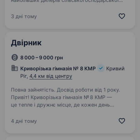
найбільших дилерів сільськогосподарської
техніки John Deere в Україні. Шукаємо
в команду Різноробочого. Телефонуйте
3 дні тому
за номером: 0679720340 — Юрій
Олександрович. КОГО ми шукаємо?
Відповідального;…
Двірник
8 000 – 9 000 грн
Криворізька гімназія № 8 КМР
Кривий
Ріг,
4,4 км від центру
Повна зайнятість. Досвід роботи від 1 року.
Привіт! Криворізька гімназія № 8 КМР —
це тепле і дружнє місце, де кожен день
створюється атмосфера для навчання
та розвитку наших учнів. Ми шукаємо
4 дні тому
відповідальну та уважну людину на посаду
двірника, яка допоможе…