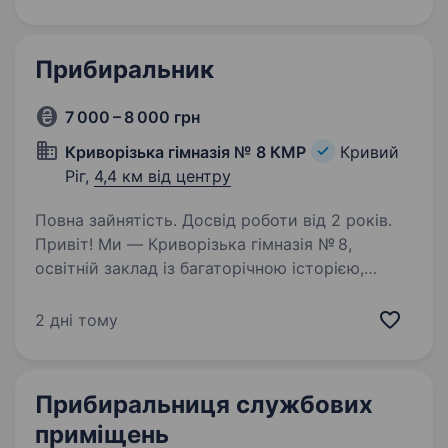
Багато домашніх справ виконуємо самостійно,
…
Прибиральник
7 000 – 8 000 грн
Криворізька гімназія № 8 КМР
Кривий
Ріг,
4,4 км від центру
Повна зайнятість. Досвід роботи від 2 років.
Привіт! Ми — Криворізька гімназія № 8,
освітній заклад із багаторічною історією,
розташований у Центрально-Міському районі
Кривого Рогу. Запрошуємо до нашої дружньої
2 дні тому
команди на посаду прибиральника.
Що входить до твоїх…
Прибиральниця службових
приміщень