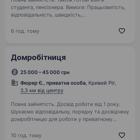
студента, пенсіонера. Вимоги: Працьовитість,
відповідальність, швидкість,
комунікабельність Обов’язки: Прибирання
подобових квартир по місту, більшість з яких
6 год. тому
знаходиться в центральній частині міста
Домробітниця
25 000 – 45 000 грн
Фюрер Є., приватна особа
, Кривий Ріг,
3,3 км від центру
Повна зайнятість. Досвід роботи від 1 року.
Шукаємо відповідальну, порядну та досвідчену
домробітницю для роботи у приватному
будинку. Ми — порядна та доброзичлива сім'я,
яка цінує чистоту, взаємну повагу та чесність.
10 год. тому