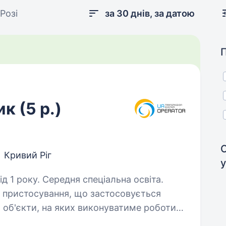
Розі
за 30 днів, за датою
к (5 р.)
Кривий Ріг
у
д 1 року. Середня спеціальна освіта.
 об'єкти, на яких виконуватиме роботи і
режими їх експлуатації у взаємозв'язку з іншими об'єктами. Виконувати…