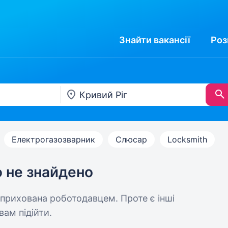
Знайти
вакансії
Роз
Електрогазозварник
Слюсар
Locksmith
ю не знайдено
 прихована роботодавцем. Проте є інші
вам підійти.