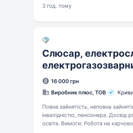
3 год. тому
Слюсар, електрос
електрогазозварни
16 000 грн
Виробник плюс, ТОВ
Криви
Повна зайнятість, неповна зайняті
інвалідністю, пенсіонера. Досвід р
освіта. Вимоги: Робота на харчовому підприємстві (знати вимоги
до безпеки харчового виробництва). Обов’язки: Ремонт та обслугов