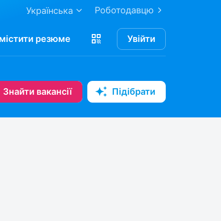
Роботодавцю
Українська
містити
резюме
Увійти
Знайти вакансії
Підібрати