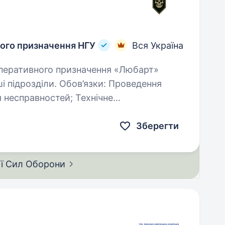
ного призначення НГУ
Вся Україна
озділи. Обов’язки: Проведення
равностей; Технічне
дин,…
Зберегти
ії Сил
Оборони