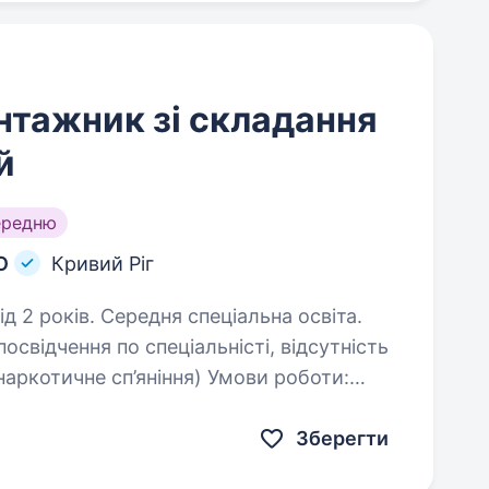
нтажник зі складання
й
ередню
О
Кривий Ріг
д 2 років. Середня спеціальна освіта.
освідчення по спеціальністі, відсутність
е сп’яніння) Умови роботи:
онтажу металоконструкцій на постійну…
Зберегти