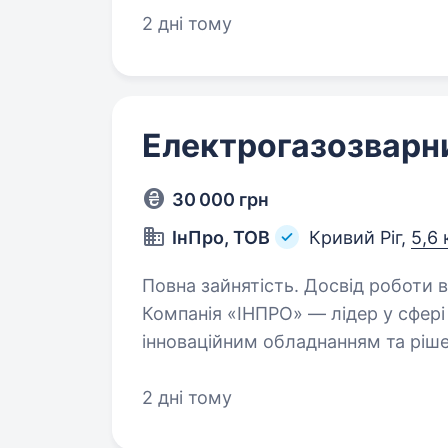
виробничого обладнання. Виконання слюсарних робіт, сантехнічних робіт,
2 дні тому
обслуговування…
Електрогазозварн
30 000 грн
ІнПро, ТОВ
Кривий Ріг,
5,6 
Повна зайнятість. Досвід роботи ві
Компанія «ІНПРО» — лідер у сфер
інноваційним обладнанням та ріше
оголошує набір на посаду Електро
Зварювання…
2 дні тому