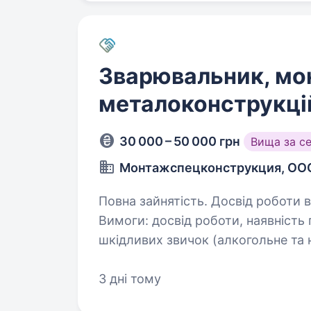
Зварювальник, мо
металоконструкці
30 000 – 50 000 грн
Вища за с
Монтажспецконструкция, ОО
Повна зайнятість. Досвід роботи ві
Вимоги: досвід роботи, наявність п
шкідливих звичок (алкогольне та наркотичн
Підприємству з виготовлення і м
3 дні тому