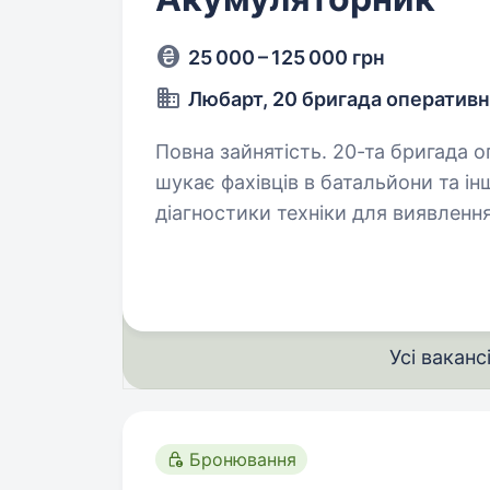
25 000 – 125 000 грн
Любарт, 20 бригада оператив
Повна зайнятість. 20-та бригада оперативного призначення «Любарт»
шукає фахівців в батальйони та інші підр
діагностики техніки для виявлення несп
обслуговування машин: заміна рі
Усі ваканс
Бронювання