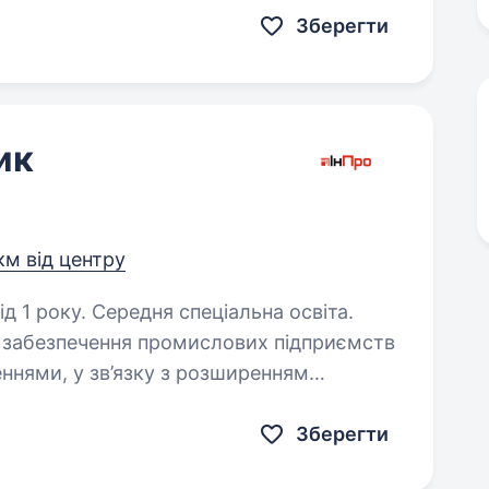
Зберегти
ик
км від центру
д 1 року. Середня спеціальна освіта.
і забезпечення промислових підприємств
ннями, у зв’язку з розширенням
газозварника. Ваші ключові завдання:
Зберегти