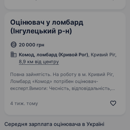
роботи. Навчання з нуля та…
Оцінювач у ломбард
(Інгулецький р-н)
20 000 грн
Комод, ломбард (Кривой Рог)
, Кривий Ріг,
8,9 км від центру
Повна зайнятість. На роботу в м. Кривий Ріг,
Ломбард «Комод» потрібен оцінювач-
експерт.Вимоги: Чесність, відповідальність,
посидючість, комунікабельність; Можливо, без
досвіду роботи. Навчання з нуля та підтримка
4 тиж. тому
під час роботи…
Середня зарплата оцінювача
в Україні