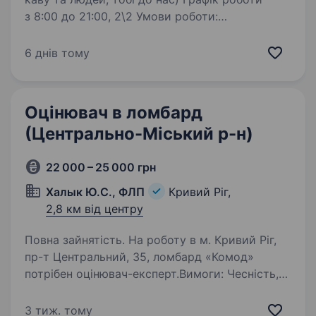
з 8:00 до 21:00, 2\2 Умови роботи:
Ми пропонуємо дружні відносини, гарну
атмосферу і професіональне зростання разом
6 днів тому
з нами. +380677405275 Олександр…
Оцінювач в ломбард
(Центрально-Мiський р-н)
22 000 – 25 000 грн
Халык Ю.С., ФЛП
Кривий Ріг,
2,8 км від центру
Повна зайнятість. На роботу в м. Кривий Ріг,
пр-т Центральний, 35, ломбард «Комод»
потрібен оцінювач-експерт.Вимоги: Чесність,
відповідальність, посидючість,
комунікабельність; Можливо, без досвіду
3 тиж. тому