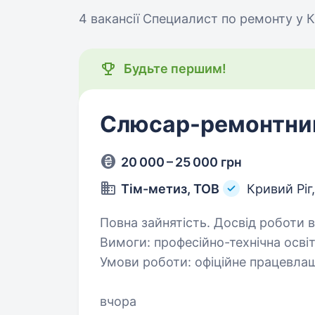
4 вакансії
Специалист по ремонту у К
Будьте першим!
Слюсар-ремонтни
20 000 – 25 000 грн
Тім-метиз, ТОВ
Кривий Ріг
Повна зайнятість. Досвід роботи ві
Вимоги: професійно-технічна освіта досвід роботи вміння читати креслення
Умови роботи: офіційне працевлаштування 5-ти денний графік роботи,
з 8.00 до 17,00 гарантова
вчора