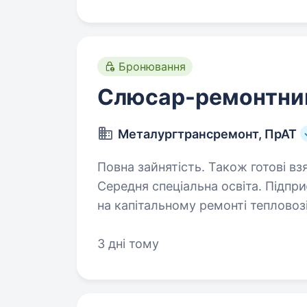
Бронювання
Слюсар-ремонтни
Металургтрансремонт, ПрАТ
Повна зайнятість. Також готові взя
Середня спеціальна освіта. Підприємство, що спеціалізується
на капітальному ремонті тепловоз
тепловозних дизелів та колісних 
залізниць України, запрошує до с
3 дні тому