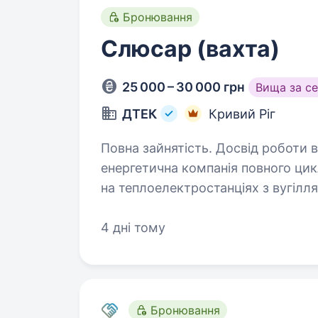
Бронювання
Слюсар (вахта)
25 000 – 30 000 грн
Вища за с
ДТЕК
Кривий Ріг
Повна зайнятість. Досвід роботи від 2 років. Д
енергетична компанія повного ци
на теплоелектростанціях з вугілл
й на обладнанні, що виготовляют
машинобудівних…
4 дні тому
Бронювання