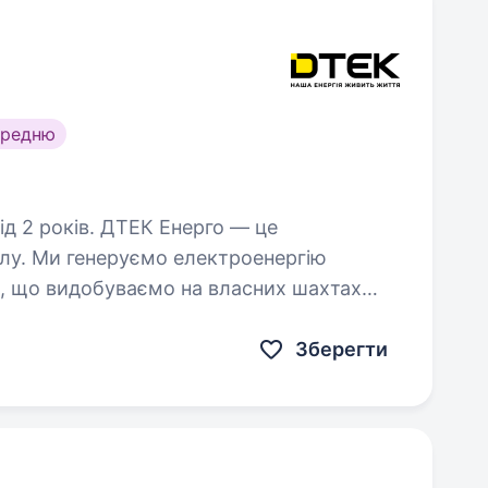
ередню
ТЕК Енерго — це
клу. Ми генеруємо електроенергію
я, що видобуваємо на власних шахтах
ь та ремонтують на наших
Зберегти