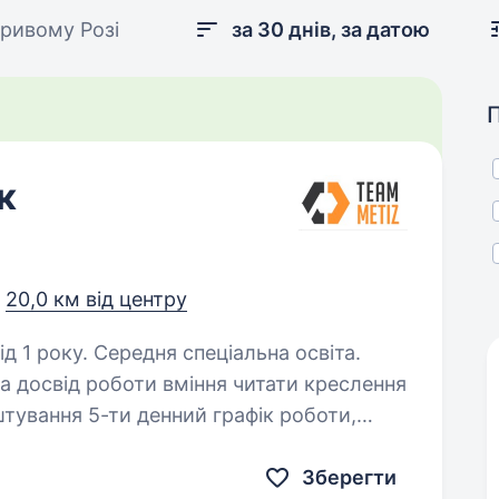
ривому Розі
за 30 днів, за датою
к
,
20,0 км від центру
д 1 року. Середня спеціальна освіта.
на заробітна плата 2 рази на місяць…
Зберегти