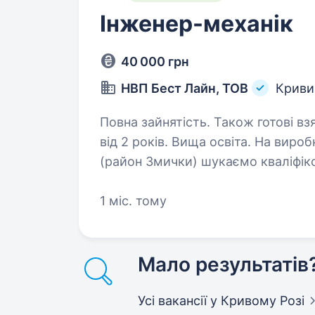
Інженер-механік
40 000 грн
НВП Бест Лайн, ТОВ
Кривий
Повна зайнятість. Також готові вз
від 2 років. Вища освіта. На виробниче підприємство з ремонту автотехніки
(район Змички) шукаємо кваліфіко
з ремонту. Основні завдання: Розробка графіків ремонту; Складання
ремонтної документації;…
1 міс. тому
Мало результатів
Усі вакансії
у Кривому Розі