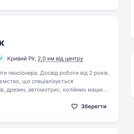
к
Кривий Ріг,
2,0 км від центру
ти пенсіонера. Досвід роботи від 2 років.
ів, дрезин, автомотрис, колійних машин,
пар для промислових підприємств і
воєї команди…
Зберегти