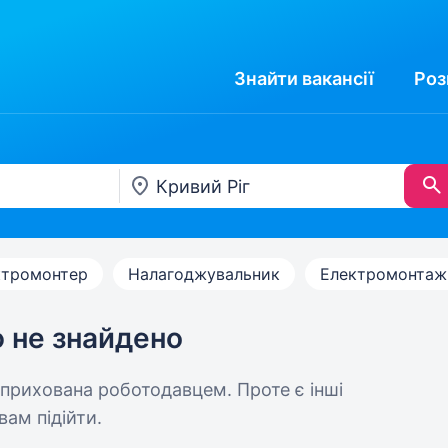
Знайти
вакансії
Роз
ктромонтер
Налагоджувальник
Електромонтаж
ю не знайдено
 прихована роботодавцем. Проте є інші
вам підійти.