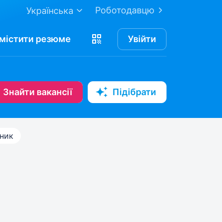
Роботодавцю
Українська
містити
резюме
Увійти
Знайти вакансії
Підібрати
ник