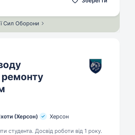
Зберегти
ії Сил
Оборони
воду
 ремонту
м
іхоти (Херсон)
Херсон
ти студента. Досвід роботи від 1 року.