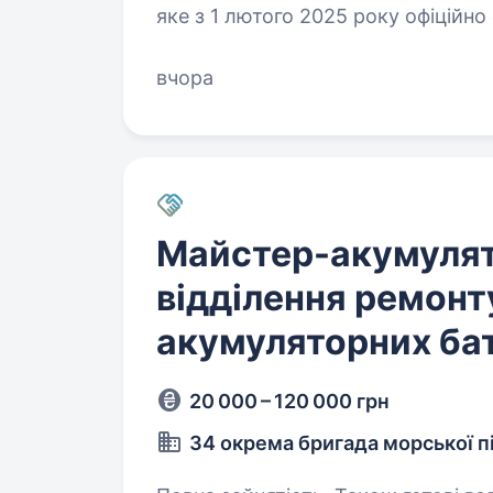
яке з 1 лютого 2025 року офіційн
піхоти, 28 лютого 2026 отримало 
вчора
Майстер-акумуля
відділення ремонт
акумуляторних ба
20 000 – 120 000 грн
34 окрема бригада морської п