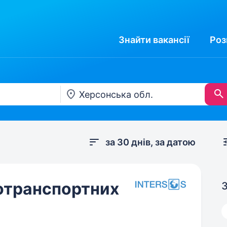
Знайти
вакансії
Роз
за 30 днів, за датою
тотранспортних
З