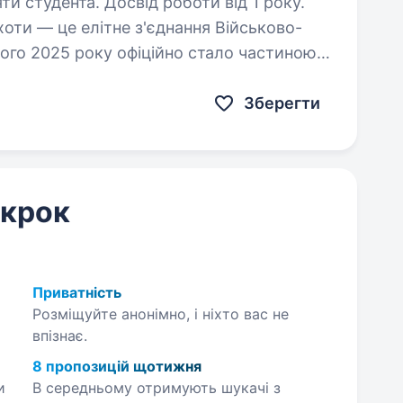
ти студента. Досвід роботи від 1 року.
хоти — це елітне з'єднання Військово-
того 2025 року офіційно стало частиною
8 лютого 2026 отримало нову офіційну
Зберегти
 крок
Приватність
Розміщуйте анонімно, і ніхто вас не
впізнає.
8 пропозицій щотижня
и
В середньому отримують шукачі з