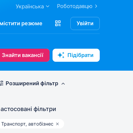
Роботодавцю
Українська
містити
резюме
Увійти
Знайти вакансії
Підібрати
Розширений фільтр
астосовані фільтри
Транспорт, автобізнес