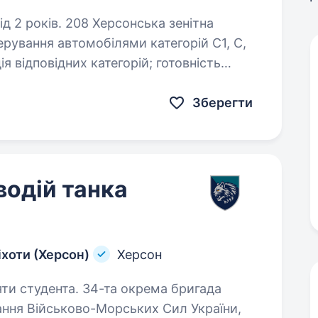
рсонська зенітна
едення…
Зберегти
водій танка
іхоти (Херсон)
Херсон
4-та окрема бригада
нання Військово-Морських Сил України,