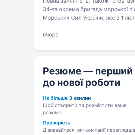
Повна зайнятість. Також готові взя
34-та окрема бригада морської пі
Морських Сил України, яке з 1 лю
30-го корпусу морської піхоти, 2
назву…
вчора
Резюме — перший
до нової роботи
Не більше 3 хвилин
Щоб створити та розмістити ваше
резюме.
Прозорість
Дізнавайтеся, які компанії переглядал