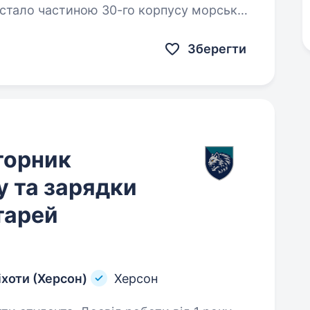
о стало частиною 30-го корпусу морської
нову офіційну назву…
Зберегти
торник
у та зарядки
тарей
іхоти (Херсон)
Херсон