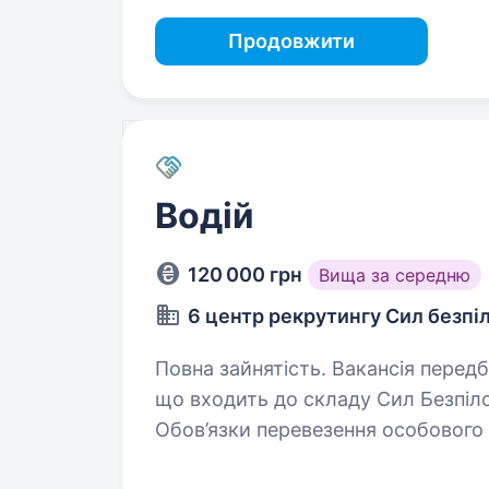
Продовжити
Водій
120 000 грн
Вища за середню
6 центр рекрутингу Сил безпі
Повна зайнятість. Вакансія передбачає службу у батальйоні «Flying Skull»,
що входить до складу Сил Безпіл
Обов’язки перевезення особового складу та вантажів за встановленими
маршрутами гарантування…