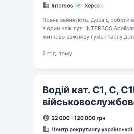
Intersos
Херсон
Повна зайнятість. Досвід роботи від 5 років. Відповід
в один клік тут: INTERSOS Applica
життєво важливу гуманітарну до
ІНТЕРСОС створює унікальну мо
2 год. тому
Водій кат. С1, С, С1
військовослужбов
22 000 – 120 000 грн
Центр рекрутингу української 