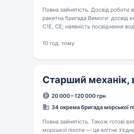
Повна зайнятість. Досвід роботи від 2 років. 208 Хе
ракетна бригада Вимоги: досвід керування автомобілями категорій С1, С,
С1Е, СЕ; наявність посвідчення водія відповідних категорій; готовність
виконувати завдання в районах в
10 год. тому
Старший механік, 
20 000 – 120 000 грн
34 окрема бригада морської п
Повна зайнятість. Також готові взяти студента. 3
морської піхоти — це елітне з'єд