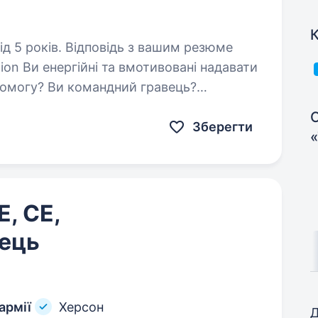
К
ь з вашим резюме
tion Ви енергійні та вмотивовані надавати
помогу? Ви командний гравець?
жливість допомогати людям…
С
Зберегти
«
Е, СЕ,
ець
армії
Херсон
Д