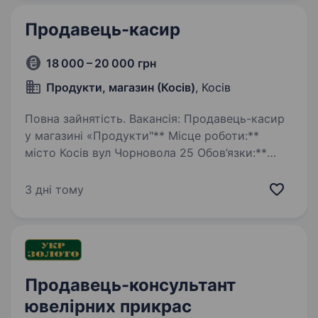
Продавець-касир
18 000 – 20 000 грн
Продукти, магазин (Косів)
, Косів
Повна зайнятість. Вакансія: Продавець-касир
у магазині «Продукти"** Місце роботи:**
місто Косів вул Чорновола 25 Обов’язки:**
Обслуговування покупців на касі та в магазині
Прийом та розміщення товарів на полицях
3 дні тому
Контроль…
Продавець-консультант
ювелірних прикрас