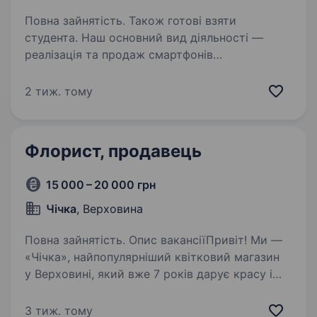
Повна зайнятість. Також готові взяти
студента. Наш основний вид діяльності —
реалізація та продаж смартфонів
та аксесуарів до них, стартових пакетів
Київстар та обслуговування абонентів.
2 тиж. тому
Працюємо на ринку більше 10 років.
Представлені по усій Івано-Франківській…
Флорист, продавець
15 000 – 20 000 грн
Чічка
, Верховина
Повна зайнятість. Опис вакансіїПривіт! Ми —
«Чічка», найпопулярніший квітковий магазин
у Верховині, який вже 7 років дарує красу і
радість нашим клієнтам. Якщо ти любиш квіти,
хочеш працювати у дружній атмосфері і
3 тиж. тому