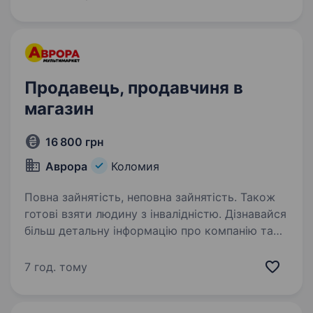
готовий/готова…
Продавець, продавчиня в
магазин
16 800 грн
Аврора
Коломия
Повна зайнятість, неповна зайнятість. Також
готові взяти людину з інвалідністю. Дізнавайся
більш детальну інформацію про компанію та
відгукуйся на вакансії за посиланням:
robota.avrora.ua
7 год. тому
https://telegram.me/Avrora_HC_bot Запрошуємо
в команду продавця (-чиню) Нам буде класно