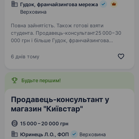
Гудок, франчайзингова мережа
Верховина
Повна зайнятість. Також готові взяти
студента. Продавець-консультант25 000−30
000 грн і більше Гудок, франчайзингова
мережа Роздрібна торгівля Верховина Повна
зайнятість, графік 5/2 Готові розглянути
6 днів тому
студентів та кандидатів без досвіду
Франчайзингова мережа…
Будьте першим!
Продавець-консультант у
магазин "Київстар"
15 000 – 20 000 грн
Юринець Л.О., ФОП
Верховина