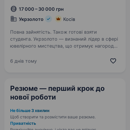
17 000 – 30 000 грн
Укрзолото
Косів
Повна зайнятість. Також готові взяти
студента. Укрзолото — визнаний лідер в сфері
ювелірного мистецтва, що отримує нагороди
за якість та сервіс. Зараз ми в пошуку
продавця-консультанта, що доповнить нашу
6 днів тому
команду професіоналів. Ми пропонуємо:
Гнучкий графік…
Резюме — перший крок
до
нової роботи
Не більше 3 хвилин
Щоб створити та розмістити ваше
резюме.
Приватність
Розміщуйте анонімно, і ніхто вас не впізнає.