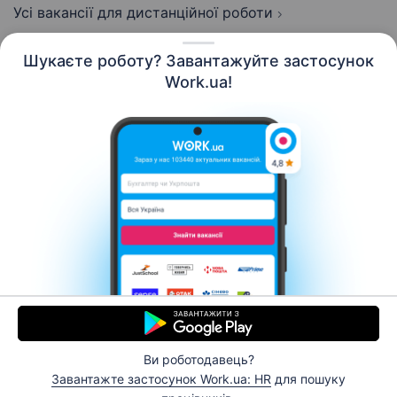
Усі вакансії для дистанційної роботи
Шукаєте роботу? Завантажуйте застосунок
Work.ua!
Українська
Ресурси
Контакти
Про нас
Кар’єра
Новини Work.ua
Допомога
Умови використання
Роботодавцю
Ви роботодавець?
© 2006–2026 Work.ua. Сервіс пошуку роботи №1 в
Завантажте застосунок Work.ua: HR
для пошуку
Україні.