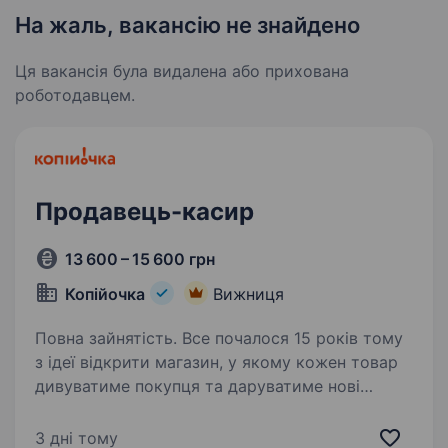
На жаль, вакансію не знайдено
Ця вакансія була видалена або прихована
роботодавцем.
Продавець-касир
13 600 – 15 600 грн
Копійочка
Вижниця
Повна зайнятість. Все почалося 15 років тому
з ідеї відкрити магазин, у якому кожен товар
дивуватиме покупця та даруватиме нові
враження. Зараз мережа «Копійочка» налічує
понад 500 магазинів у 16 областях України,
3 дні тому