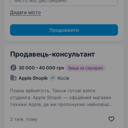
Додати місто
Продовжити
Продавець-консультант
30 000 – 40 000 грн
Вища за середню
Apple Shopik
Косів
Повна зайнятість. Також готові взяти
студента. Apple Shopik — офіційний магазин
техніки Apple, де ми пропонуємо найновіші
гаджети, аксесуари та сервіс високого рівня.
Готові взяти без досвіду — у нас є команда,
2 тиж. тому
яка навчить всього необхідного для початку