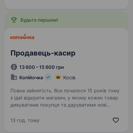
а в нашій команді…
Будьте першим!
Продавець-касир
13 600 – 15 600 грн
Копійочка
Косів
Повна зайнятість. Все почалося 15 років тому
з ідеї відкрити магазин, у якому кожен товар
дивуватиме покупця та даруватиме нові
враження. Зараз мережа «Копійочка» налічує
понад 500 магазинів у 16 областях України,
13 год. тому
а в нашій команді…