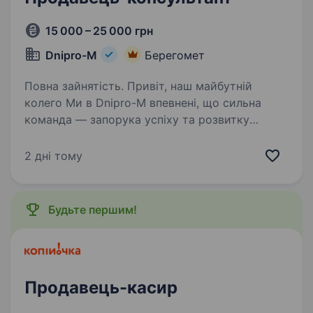
15 000 – 25 000 грн
Dnipro-M
Берегомет
Повна зайнятість. Привіт, наш майбутній
колего Ми в Dnipro-M впевнені, що сильна
команда — запорука успіху та розвитку
компанії. Наш колектив постійно зростає, тож
зараз ми в пошуках уважного до деталей,
2 дні тому
відповідального та комунікабельного…
Будьте першим!
Продавець-касир