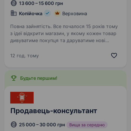
13 600 – 15 600 грн
Копійочка
Верховина
Повна зайнятість. Все почалося 15 років тому
з ідеї відкрити магазин, у якому кожен товар
дивуватиме покупця та даруватиме нові
враження. Зараз мережа «Копійочка» налічує
понад 500 магазинів у 16 областях України,
12 год. тому
а в нашій команді…
Будьте першим!
Продавець-консультант
25 000 – 30 000 грн
Вища за середню