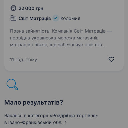
22 000 грн
Світ Матраців
Коломия
Повна зайнятість. Компанія Світ Матраців —
провідна українська мережа магазинів
матраців і ліжок, що забезпечує клієнтів
високоякісними та комфортними рішеннями
для сну, запрошує в свою команду продавця-
11 год. тому
консультанта. Ваші завдання:…
Мало результатів?
Вакансії в категорії «Роздрібна торгівля»
в Івано-Франківській обл.