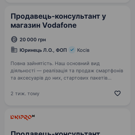
роботи!…
Продавець-консультант у
магазин Vodafone
20 000 грн
Юринець Л.О., ФОП
Косів
Повна зайнятість. Наш основний вид
діяльності — реалізація та продаж смартфонів
та аксесуарів до них, стартових пакетів
Vodafone та обслуговування абонентів.
Працюємо на ринку більше 10 років.
2 тиж. тому
Представлені по усій Івано-Франківській…
Продавець-консультант