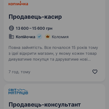
працювати…
Продавець-касир
13 600 – 15 600 грн
Копійочка
Коломия
Повна зайнятість. Все почалося 15 років тому
з ідеї відкрити магазин, у якому кожен товар
дивуватиме покупця та даруватиме нові
враження. Зараз мережа «Копійочка» налічує
понад 500 магазинів у 16 областях України,
7 год. тому
а в нашій команді…
Продавець-консультант