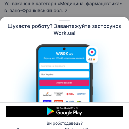
Усі вакансії в категорії «Медицина, фармацевтика»
в Івано-Франківській обл.
Шукаєте роботу? Завантажуйте застосунок
Work.ua!
Українська
Ресурси
Контакти
Про нас
Кар’єра
Новини Work.ua
Допомога
Умови використання
Роботодавцю
Ви роботодавець?
© 2006–2026 Work.ua. Сервіс пошуку роботи №1 в