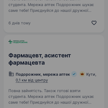
студента. Мережа аптек Подорожник шукає
саме тебе! Приєднуйся до нашої дружної
команди та розвивайся разом з нами у селищі
Кути! Що для нас важливо: Наявність
6 днів тому
фармацевтичної освіти-середньої спеціальної
або вищої Вміння…
Фармацевт, асистент
фармацевта
Подорожник, мережа аптек
Кути,
0,1 км від центру
Повна зайнятість. Також готові взяти
студента. Мережа аптек Подорожник шукає
саме тебе! Приєднуйся до нашої дружної