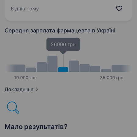
команди та розвивайся разом з нами у селищі
Кути! Що для нас важливо: Наявність
6 днів тому
фармацевтичної освіти-середньої спеціальної
або вищої Вміння…
Середня зарплата фармацевта
в Україні
26000 грн
19 000 грн
35 000 грн
Докладніше
Мало результатів?