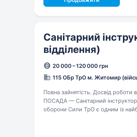
Санітарний інстру
відділення)
20 000 – 120 000 грн
115 ОБр ТрО м. Житомир (війс
Повна зайнятість. Досвід роботи ві
ПОСАДА — Санітарний інструктор до 115 окремої бригади територіальної
оборони Сили ТрО є одним із найбільш прогресивних родів військ ЗСУ.
115-та окрема бригада територіа
військовий…