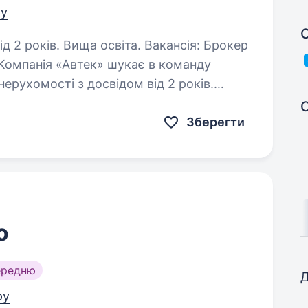
ру
С
. Вища освіта. Вакансія: Брокер
 Компанія «Автек» шукає в команду
ерухомості з досвідом від 2 років.
 Досвід роботи на аналогічній посаді…
Зберегти
о
ередню
Д
ру