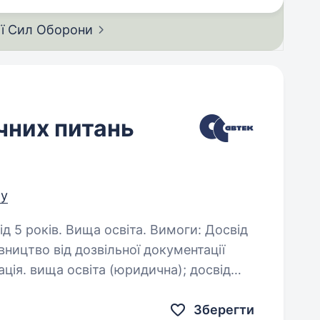
ії Сил
Оборони
чних питань
ру
в. Вища освіта. Вимоги: Досвід
ництво від дозвільної документації
); досвід
» від трьох років; …
Зберегти