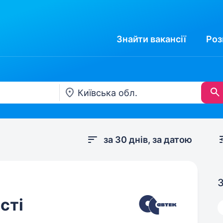
Знайти
вакансії
Роз
за 30 днів, за датою
З
сті