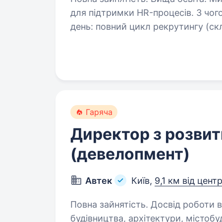
для підтримки HR-процесів. З чого буде складатись ваш типовий робочий
день: повний цикл рекрутингу (складання тексту вакансій, робота з job —
сайтами, проведення телефонних
Гаряча
Директор з розвит
(девелопмент)
Автек
Київ,
9,1 км від цент
Повна зайнятість. Досвід роботи від 5 років. Вимоги: Вищ
будівництва, архітектури, містобуду