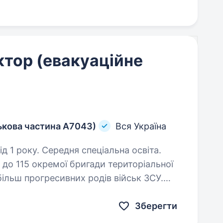
ктор (евакуаційне
ькова частина А7043)
Вся Україна
д 1 року. Середня спеціальна освіта.
льної оборони — це кадрований
Зберегти