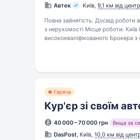
Автек
Київ,
9,1 км від цент
Повна зайнятість. Досвід роботи від 2 років
з нерухомості Місце роботи: Київ
висококваліфікованого Брокера з н
Вимоги: Вища освіта
Гаряча
Кур'єр зі своїм авт
40 000 – 70 000 грн
Вища за с
DasPost
, Київ,
10,0 км від цент