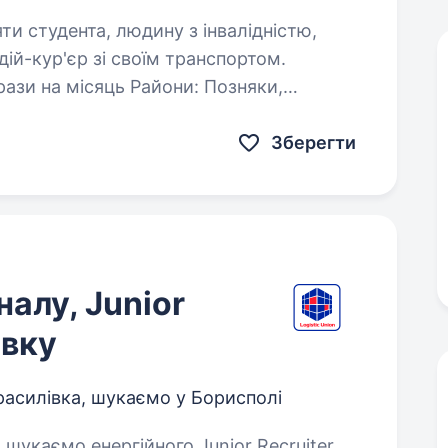
яти студента, людину з інвалідністю,
Зберегти
алу, Junior
івку
расилівка, шукаємо у Борисполі