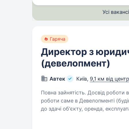
Усі ваканс
Гаряча
Директор з юриди
(девелопмент)
Автек
Київ,
9,1 км від цент
Повна зайнятість. Досвід роботи від 5 рокі
роботи саме в Девелопменті (будів
до здачі об'єкту, оренда, експлуатація. вища освіта (юридична
роботи за напрямком «Нерухомість