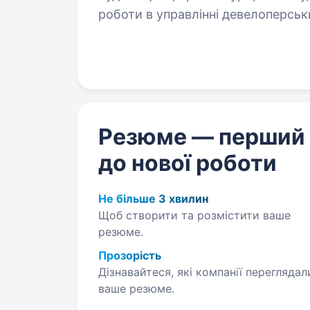
роботи в управлінні девелоперськими про
законодавства України у сфері мі
Резюме — перший
до нової роботи
Не більше 3 хвилин
Щоб створити та розмістити ваше
резюме.
Прозорість
Дізнавайтеся, які компанії переглядал
ваше резюме.