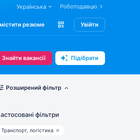
Роботодавцю
Українська
містити
резюме
Увійти
Знайти вакансії
Підібрати
Розширений фільтр
астосовані фільтри
Транспорт, логістика