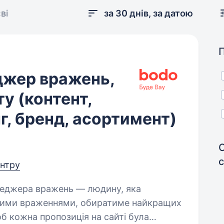
ві
за 30 днів, за датою
джер вражень,
у (контент,
г, бренд, асортимент)
ентру
вими враженнями, обиратиме найкращих
щоб кожна пропозиція на сайті була