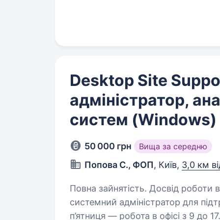
якісною, привабливою та проду
Desktop Site Suppo
адміністратор, ан
систем (Windows)
50 000 грн
Вища за середню
Попова С., ФОП
, Київ,
3,0 км в
Повна зайнятість. Досвід роботи від 2 років. БЕЗ БРОН
системний адміністратор для підтримки офісу 
п’ятниця — робота в офісі з 9 до 1