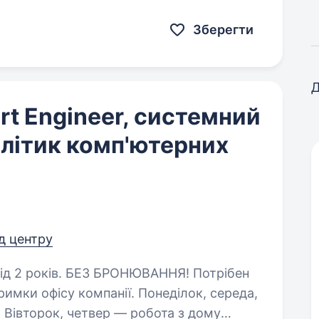
маною…
Зберегти
Д
rt Engineer, системний
алітик комп'ютерних
ід центру
ЮВАННЯ! Потрібен
компанії. Понеділок, середа,
7. Вівторок, четвер — робота з дому