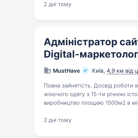
2 дні тому
Адміністратор сайт
Digital-маркетоло
MustHave
Київ,
4,9 км від 
Повна зайнятість. Досвід роботи від 1 року. MustHave — у
жіночого одягу з 15-ти річною іст
виробництво площею 1500м2 в міст
Львові, Вінниці, Івано-Франківську
2 дні тому