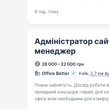
9 год. тому
Адміністратор сай
менеджер
28 000 – 32 000 грн
Office Better
Київ,
2,7 км в
Повна зайнятість. Досвід роботи від 1 року.
провідний консьєрж-сервіс для к
офіси всім необхідним для комфор
й преміальної техніки до господа