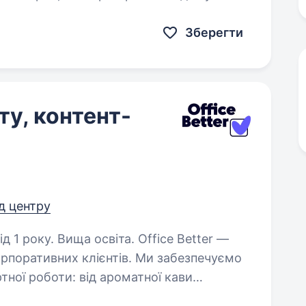
через MS Teams/Outlook. Обов’язки: Підтримка…
Зберегти
ту, контент-
ід центру
 Вища освіта. Office Better —
орпоративних клієнтів. Ми забезпечуємо
тної роботи: від ароматної кави
рських і канцелярських товарів…