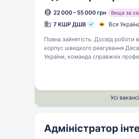
22 000 – 55 000 грн
Вища за с
7 КШР ДШВ
Вся Україн
Повна зайнятість. Досвід роботи від 2 рокі
корпус швидкого реагування Дес
України, команда справжніх профес
та технічну досконалість. Якщо т
Усі ваканс
Адміністратор інт