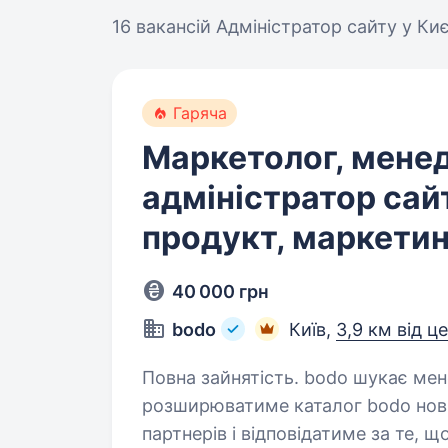
16 вакансій
Адміністратор сайту у Киє
Гаряча
Маркетолог, мене
адміністратор сайт
продукт, маркетин
40 000 грн
bodo
Київ,
3,9 км від ц
Повна зайнятість. bodo шукає менеджера вражень — людину, яка
розширюватиме каталог bodo но
партнерів і відповідатиме за те, 