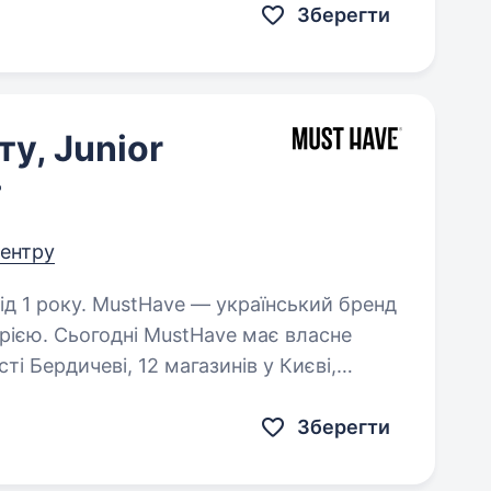
Зберегти
у, Junior
г
центру
країнський бренд
орією. Сьогодні MustHave має власне
і Бердичеві, 12 магазинів у Києві,
 та Дніпрі,…
Зберегти