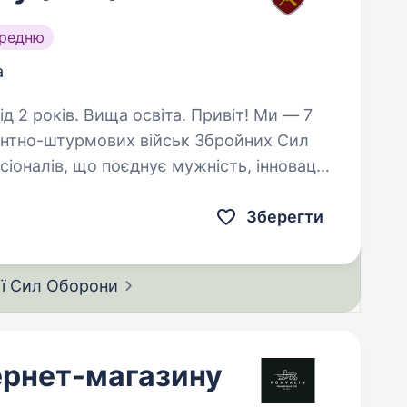
ередню
а
в. Вища освіта. Привіт! Ми — 7
антно-штурмових військ Збройних Сил
іоналів, що поєднує мужність, інновації
и хочеш долучитися до нас…
Зберегти
ії Сил
Оборони
ернет-магазину