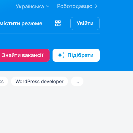
Роботодавцю
Українська
містити
резюме
Увійти
Знайти вакансії
Підібрати
ss
WordPress developer
...