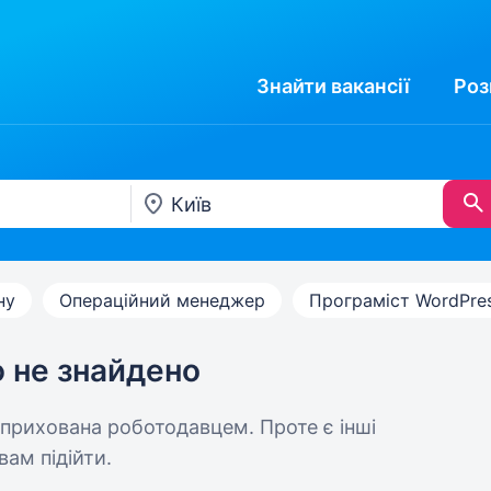
Знайти
вакансії
Роз
ну
Операційний менеджер
Програміст WordPre
ю не знайдено
 прихована роботодавцем. Проте є інші
вам підійти.