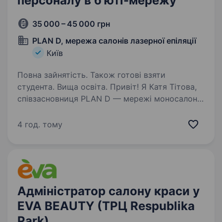
персоналу в б'юті-мережу
35 000 – 45 000 грн
PLAN D, мережа салонів лазерної епіляції
Київ
Повна зайнятість. Також готові взяти
студента. Вища освіта. Привіт! Я Катя Тітова,
співзасновниця PLAN D — мережі моносалонів
епіляції у Києві із середньою задоволеністю
клієнтів 4,9 із 5. Ми не схожі на класичні б’юті-
4 год. тому
салони. PLAN D — це про сервіс, сильну
команду, стандарти,…
Адміністратор салону краси у
EVA BEAUTY (ТРЦ Respublika
Park)