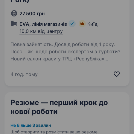
27 500 грн
EVA, лінія магазинів
Київ,
10,0 км від центру
Повна зайнятість. Досвід роботи від 1 року.
Пссс… як щодо роботи експертом з турботи?
Новий салон краси у ТРЦ «Республіка»
потребує своєї феї! Привітність і тепло
у спілкуванні з клієнтами для тебе — мастхев?
4 год. тому
Сміливо відправляй резюме! Ми раді
запропонувати…
Резюме — перший крок
до
нової роботи
Не більше 3 хвилин
Щоб створити та розмістити ваше
резюме.