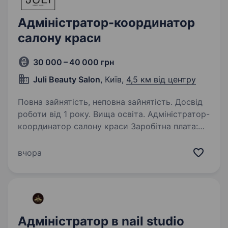
Адміністратор-координатор
салону краси
30 000 – 40 000 грн
Juli Beauty Salon
, Київ,
4,5 км від центру
Повна зайнятість, неповна зайнятість. Досвід
роботи від 1 року. Вища освіта. Адміністратор-
координатор салону краси Заробітна плата:
30 000−40 000 грн Графік: 16 робочих змін на
місяць 4 дні на тиждень. Запрошуємо
вчора
до команди відповідального, енергійного
та комунікабельного адміністратора,…
Адміністратор в nail studio