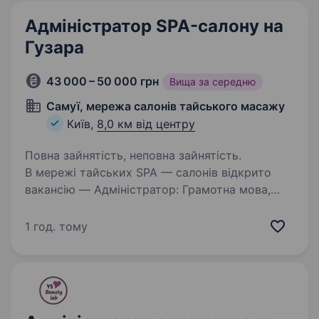
Адміністратор SPA-салону на
Гузара
43 000 – 50 000 грн
Вища за середню
Самуї, мережа салонів тайського масажу
Київ,
8,0 км від центру
Повна зайнятість, неповна зайнятість.
В мережі тайських SPA — салонів відкрито
вакансію — Адміністратор: Грамотна мова,
комунікабельність Англійська мова —
початковий/базовий Знання програми 1С на
1 год. тому
рівні користувача (не обовʼязково) Досвід
роботи…