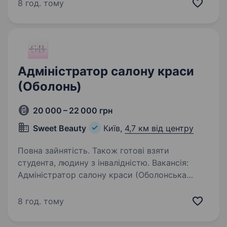
роботи: 2/2 з 10 до 20:30 Обов’язки:
8 год. тому
По обов’язкам: Вести запис клієнтів (SRM
програма) Пропонувати чай/воду/каву…
Адміністратор салону краси
(Оболонь)
20 000 – 22 000 грн
Sweet Beauty
Київ,
4,7 км від центру
Повна зайнятість. Також готові взяти
студента, людину з інвалідністю. Вакансія:
Адміністратор салону краси (Оболонська
набережна 1) Компанія «Sweet Beauty» шукає
енергійного та відповідального
8 год. тому
Адміністратора для нашого салону краси
на Оболоні. Ми є затишною студією,