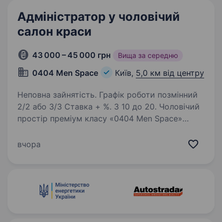
де пропонується…
Адміністратор у чоловічий
салон краси
43 000 – 45 000 грн
Вища за середню
0404 Men Space
Київ,
5,0 км від центру
Неповна зайнятість. Графік роботи позмінний
2/2 або 3/3 Ставка + %. З 10 до 20. Чоловічий
простір преміум класу «0404 Men Space»
у пошуках розумної, уважної та активної
людини з приємною зовнішністю на посаду
вчора
адміністратора. Ми шукаємо…