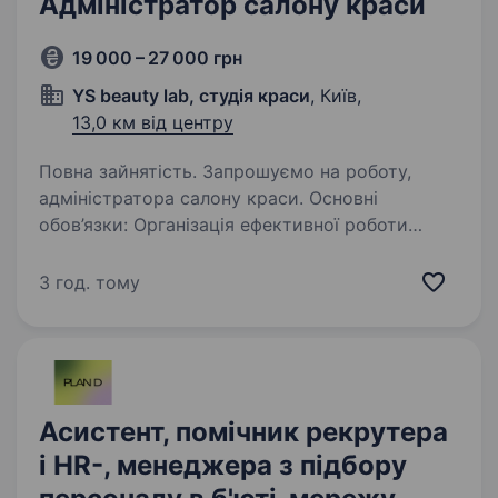
Адміністратор салону краси
19 000 – 27 000 грн
YS beauty lab, студія краси
, Київ,
13,0 км від центру
Повна зайнятість. Запрошуємо на роботу,
адміністратора салону краси. Основні
обов’язки: Організація ефективної роботи
салону: зустріч та організація очікування
клієнтів, дотримання порядку, чистоти
3 год. тому
в салоні, робота з клієнтами,…
Асистент, помічник рекрутера
і HR-, менеджера з підбору