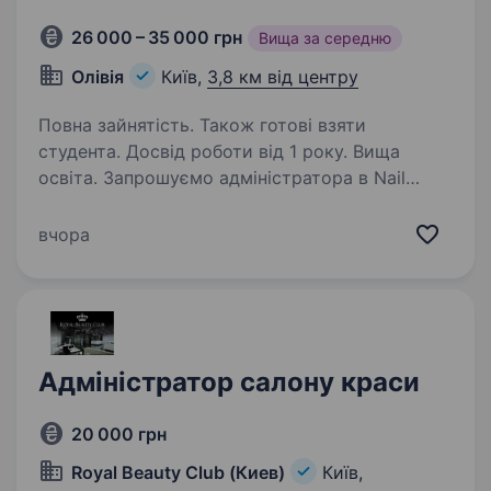
26 000 – 35 000 грн
Вища за середню
Олiвiя
Київ,
3,8 км від центру
Повна зайнятість. Також готові взяти
студента. Досвід роботи від 1 року. Вища
освіта. Запрошуємо адміністратора в Nail
Studio Олівія Графік: 5/2 з 9.00 до 20.30 ЗІП
ставка 1000 грн в день + % від записів
вчора
Локація: Киів, вул Загорівська, 28 Тел. 050 330
92 76 Людмила
Адміністратор салону краси
20 000 грн
Royal Beauty Club (Киев)
Київ,