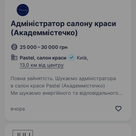
Адміністратор салону краси
(Академмістечко)
25 000 – 30 000 грн
Pastel, салон краси
Київ,
13,0 км від центру
Повна зайнятість. Шукаємо адміністратора
в салон краси Pastel (Академмістечко)
Ми шукаємо енергійного та відповідального
адміністратора, який забезпечуватиме
високий рівень сервісу та комфорт для наших
вчора
клієнтів. Якщо ви любите спілкуватися…