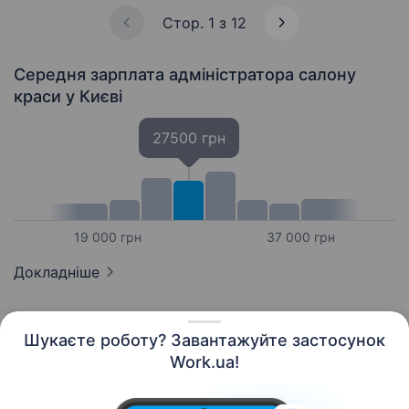
Стор. 1 з 12
Середня зарплата адміністратора салону
краси
у Києві
27500 грн
19 000 грн
37 000 грн
Докладніше
Шукаєте роботу? Завантажуйте застосунок
Work.ua!
Українська