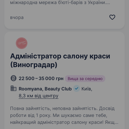
міжнародна мережа б’юті-барів з України.
Маємо понад 60 салонів у 13 країнах світу. І
зупинятися не збираємось! Адже наша мета —
вчора
робити дівчат упевненими й щасливими,
де б вони…
Адміністратор салону краси
(Виноградар)
22 500 – 35 000 грн
Вища за середню
Roomyana, Beauty Club
Київ,
8,3 км від центру
Повна зайнятість, неповна зайнятість. Досвід
роботи від 1 року. Ми шукаємо саме тебе,
найкращий адміністратор салону краси! Якщо