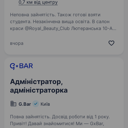
0,7 км від центру
Неповна зайнятість. Також готові взяти
студента. Незакінчена вища освіта. В салон
краси @Royal_Beauty_Club Лютеранська 10-A
м. Хрещатик на постійну роботу шукаемо
адміністратора Гарний колектив, гнучкий
вчора
графік, 5 хв біля метро Стажирування пів дня,
на другий день вже платимо гроші)…
Адміністратор,
адміністраторка
G.Bar
Київ
Повна зайнятість. Досвід роботи від 1 року.
Привіт! Давай знайомитися! Ми — GxBar,