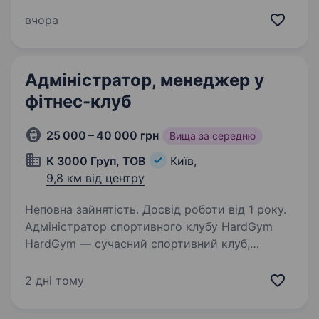
в тебе є бажання працювати в цій сфері і ти:
відповідальна пунктуальна з аналітичним
вчора
мисленням та працююча на результат- тобі
до нас! Тебе…
Адміністратор, менеджер у
фітнес-клуб
25 000 – 40 000 грн
Вища за середню
К 3000 Груп, ТОВ
Київ,
9,8 км від центру
Неповна зайнятість. Досвід роботи від 1 року.
Адміністратор спортивного клубу HardGym
HardGym — сучасний спортивний клуб,
де тренування, комфорт і професійний сервіс є
основою нашої роботи. Якщо ти любиш
2 дні тому
спілкування з людьми, відповідально ставишся
до роботи…