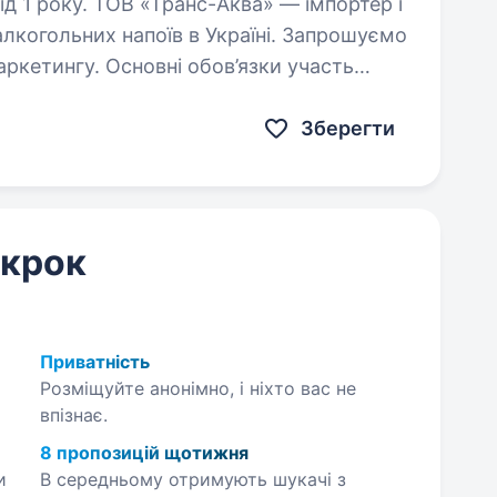
ва» — імпортер і
лкогольних напоїв в Україні. Запрошуємо
тингу. Основні обов’язки участь
ку промоакцій…
Зберегти
 крок
Приватність
Розміщуйте анонімно, і ніхто вас не
впізнає.
8 пропозицій щотижня
и
В середньому отримують шукачі з