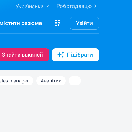
Роботодавцю
Українська
містити
резюме
Увійти
Знайти вакансії
Підібрати
ales manager
Аналітик
...