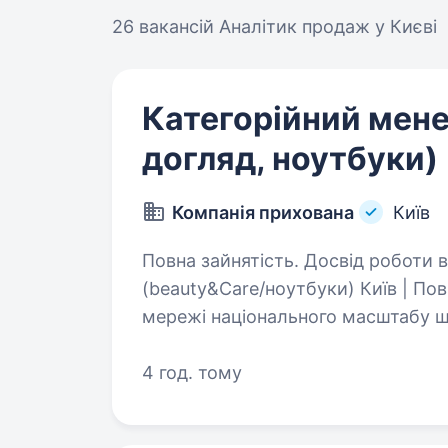
26 вакансій
Аналітик продаж у Києві
Категорійний мене
догляд, ноутбуки)
Компанія прихована
Київ
Повна зайнятість. Досвід роботи від 2 років. Катег
(beauty&Care/ноутбуки) Київ | Пов
мережі національного масштабу ш
який розуміє ринок техніки, вміє
4 год. тому