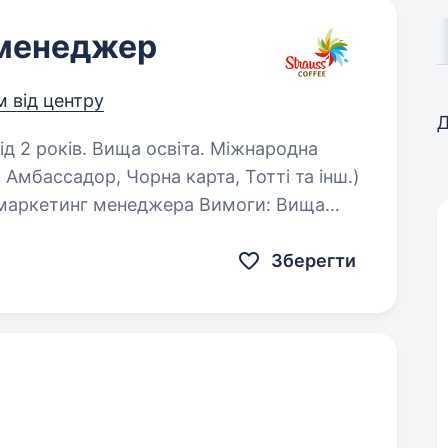
 менеджер
м від центру
Д
ків. Вища освіта. Міжнародна
Амбассадор, Чорна карта, Тотті та інш.)
ркетинг менеджера Вимоги: Вища
ингу або FMCG (від 2 років), …
Зберегти