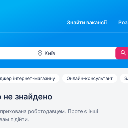
Знайти
вакансії
Роз
джер інтернет-магазину
Онлайн-консультант
S
ю не знайдено
 прихована роботодавцем. Проте є інші
вам підійти.