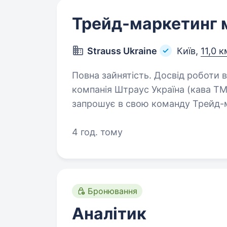
Трейд-маркетинг
Strauss Ukraine
Київ,
11,0 к
Повна зайнятість. Досвід роботи від 2 ро
компанія Штраус Україна (кава ТМ 
запрошує в свою команду Трейд-ма
освіта, Досвід у трейд-маркет
4 год. тому
Бронювання
Аналітик