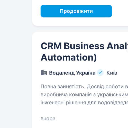
Продовжити
CRM Business Analy
Automation)
Водаленд Україна
Київ
Повна зайнятість. Досвід роботи від 2 років. VODAL
виробнича компанія з українським
інженерні рішення для водовідвед
інфраструктури. Наші рішення ви
вчора