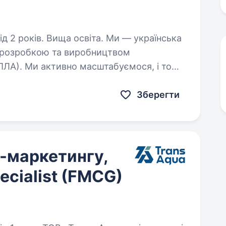
. Вища освіта. Ми — українська
я розробкою та виробництвом
БПЛА). Ми активно масштабуємося, і тому
шукаємо у нашу команду Аналітика. Основні обов’язки: Аналіз продажів…
Зберегти
д-маркетингу,
ecialist (FMCG)