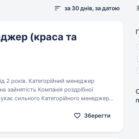
за 30 днів, за датою
джер (краса та
орійний менеджер
на зайнятість Компанія роздрібної
укає сильного Категорійного менеджера,
 працювати з цифрами,…
Зберегти