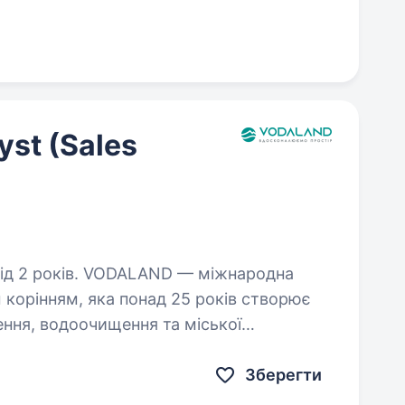
st (Sales
AND — міжнародна
 корінням, яка понад 25 років створює
ення, водоочищення та міської
користовуються на інфраструктурних…
Зберегти