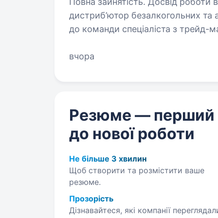
Повна зайнятість. Досвід роботи від 1 року. ТОВ «Транс-Ак
дистриб’ютор безалкогольних та а
до команди спеціаліста з трейд-марке
у плануванні, підготовці та запус
вчора
Резюме — перший
до нової роботи
Не більше 3 хвилин
Щоб створити та розмістити ваше
резюме.
Прозорість
Дізнавайтеся, які компанії переглядал