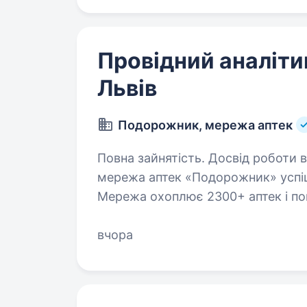
Провідний аналіти
Львів
Подорожник, мережа аптек
Повна зайнятість. Досвід роботи від 1 р
мережа аптек «Подорожник» успіш
Мережа охоплює 2300+ аптек і пона
України. У зв’язку з розширенням
аналітика…
вчора