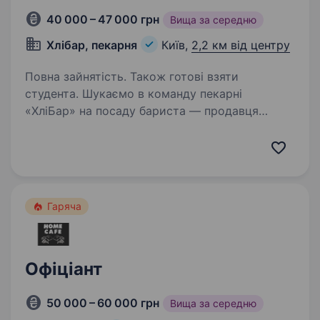
40 000 – 47 000 грн
Вища за середню
Хлібар, пекарня
Київ,
2,2 км від центру
Повна зайнятість. Також готові взяти
студента. Шукаємо в команду пекарні
«ХліБар» на посаду бариста — продавця
Ми пропонуємо роботу в центрі Києва,
у гарному та затишному районі. Головним
завданням баристи буде приготування
та подача кавових напоїв для наших…
Гаряча
Офіціант
50 000 – 60 000 грн
Вища за середню