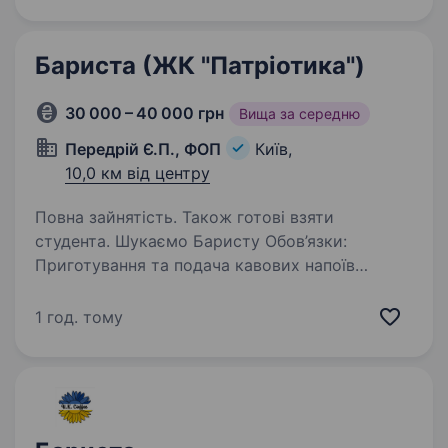
15А. Ми пропонуємо:…
Бариста (ЖК "Патріотика")
30 000 – 40 000 грн
Вища за середню
Передрій Є.П., ФОП
Київ,
10,0 км від центру
Повна зайнятість. Також готові взяти
студента. Шукаємо Баристу Обов’язки:
Приготування та подача кавових напоїв
Обслуговування гостей з усмішкою та увагою
Дотримання стандартів якості приготування
1 год. тому
напоїв Допомога у підтриманні чистоти
та порядку на робочому…