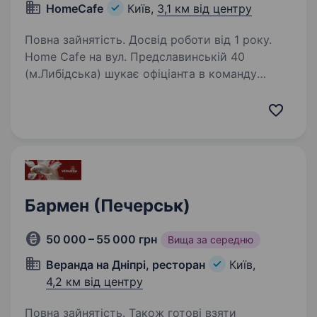
HomeCafe
Київ,
3,1 км від центру
Повна зайнятість. Досвід роботи від 1 року.
Home Cafe на вул. Предславинській 40
(м.Либідська) шукає офіціанта в команду
професіоналів, щоб надавати якісний сервіс
гостям. Наші вимоги до кандидатів:
комунікабельність досвід роботи
(обов'язково) бажання…
Бармен (Печерськ)
50 000 – 55 000 грн
Вища за середню
Веранда на Дніпрі, ресторан
Київ,
4,2 км від центру
Повна зайнятість. Також готові взяти