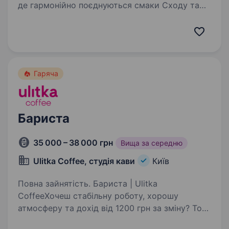
де гармонійно поєднуються смаки Сходу та
Європи, а кожен вечір наповнений особливою
атмосферою. Наша команда вірить,
що справжня гостинність починається
з людей, які люблять свою…
Гаряча
Бариста
35 000 – 38 000 грн
Вища за середню
Ulitka Coffee, студія кави
Київ
Повна зайнятість. Бариста | Ulitka
CoffeeХочеш стабільну роботу, хорошу
атмосферу та дохід від 1200 грн за зміну? Тоді
тобі до нас Ulitka Coffee шукає бариста