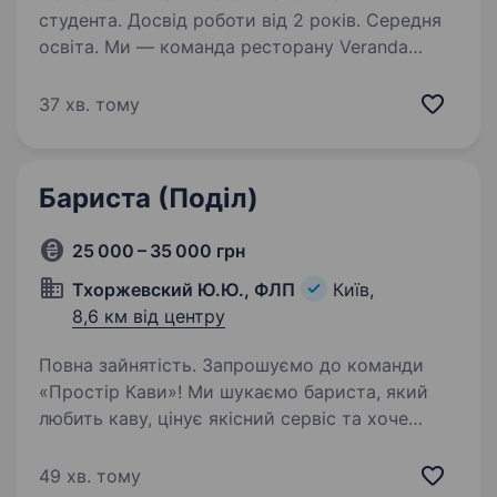
студента. Досвід роботи від 2 років. Середня
освіта. Ми — команда ресторану Veranda
on the river, яка цінує кожного співробітника.
Ми робимо все, щоб кожен гість відчував себе
37 хв. тому
особливим і повертався до Veranda on the river
знову Чекаємо від нашого майбутнього…
Бариста (Поділ)
25 000 – 35 000 грн
Тхоржевский Ю.Ю., ФЛП
Київ,
8,6 км від центру
Повна зайнятість. Запрошуємо до команди
«Простір Кави»! Ми шукаємо бариста, який
любить каву, цінує якісний сервіс та хоче
розвиватися разом із сучасною кав’ярнею.
Локація: Подільський район, вул. Западинська,
49 хв. тому