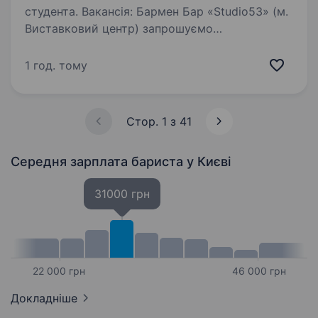
студента. Вакансія: Бармен Бар «Studio53» (м.
Виставковий центр) запрошуємо
талановитого та енергійного кандидата
приєднатися до нашої дружньої команди
1 год. тому
в якості бармена. Ми шукаємо людину, яка
любить спілкуватися з людьми,…
Стор. 1 з 41
Середня зарплата бариста
у Києві
31000 грн
22 000 грн
46 000 грн
Докладніше