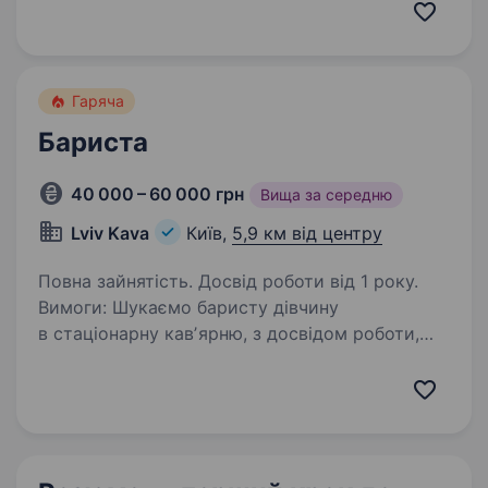
в команду. Ми пропонуємо: 900 грн ставка +
5% від каси + бонуси в середньому…
Гаряча
Бариста
40 000 – 60 000 грн
Вища за середню
Lviv Kava
Київ,
5,9 км від центру
Повна зайнятість. Досвід роботи від 1 року.
Вимоги: Шукаємо баристу дівчину
в стаціонарну кавʼярню, з досвідом роботи,
вимоги стандартні як і всюди За додатковими
питаниями та домовленістю на співбесіду
краще телефонуйте або пишіть кожен день з
9:00—22:00…