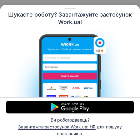
Шукаєте роботу? Завантажуйте застосунок
Work.ua!
Українська
Ресурси
Контакти
Про нас
Кар’єра
Новини Work.ua
Допомога
Умови використання
Роботодавцю
Ви роботодавець?
© 2006–2026 Work.ua. Сервіс пошуку роботи №1 в
Завантажте застосунок Work.ua: HR
для пошуку
Україні.
працівників.