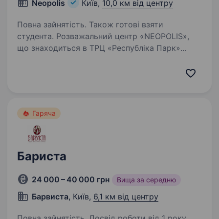
Neopolis
Київ,
10,0 км від центру
Повна зайнятість. Також готові взяти
студента. Розважальний центр «NEOPOLIS»,
що знаходиться в ТРЦ «Республіка Парк»
шукає в свою команду бармена для роботи
в ресторані. Ми пропонуємо: Офіційне
працевлаштування. Змінний графік роботи.
Своєчасну виплату…
Гаряча
Бариста
24 000 – 40 000 грн
Вища за середню
Барвиста
, Київ,
6,1 км від центру
Повна зайнятість. Досвід роботи від 1 року.