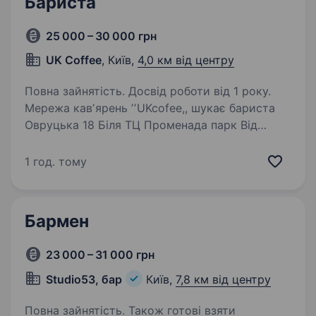
Бариста
25 000 – 30 000 грн
UK Coffee
, Київ,
4,0 км від центру
Повна зайнятість. Досвід роботи від 1 року.
Мережа кавʼярень ʼʼUKcofee,, шукає бариста
Овруцька 18 Біля ТЦ Променада парк Від
метро Лукʼянівська 15 хв пішки Зупинковий
комплекс Графік: 7:00−19:00 3/3 Ставка 1200
1 год. тому
+% Вимоги : 18+ Досвід…
Бармен
23 000 – 31 000 грн
Studio53, бар
Київ,
7,8 км від центру
Повна зайнятість. Також готові взяти