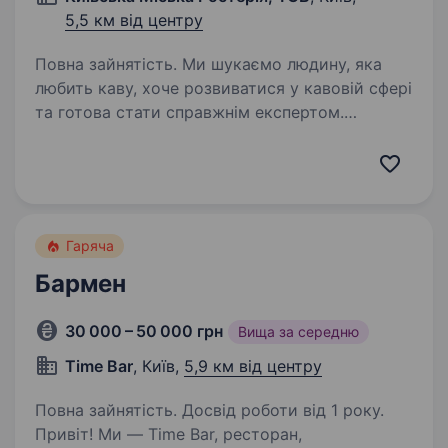
5,5 км від центру
Повна зайнятість. Ми шукаємо людину, яка
любить каву, хоче розвиватися у кавовій сфері
та готова стати справжнім експертом.
Що потрібно буде робити:* професійно
консультувати покупців щодо вибору кави;
допомагати підібрати…
Гаряча
Бармен
30 000 – 50 000 грн
Вища за середню
Time Bar
, Київ,
5,9 км від центру
Повна зайнятість. Досвід роботи від 1 року.
Привіт! Ми — Time Bar, ресторан,