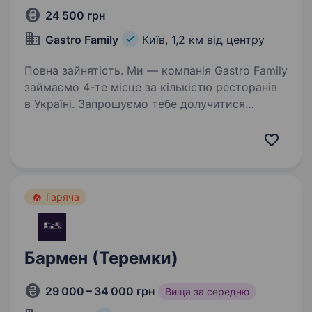
24 500 грн
Gastro Family
Київ,
1,2 км від центру
Повна зайнятість. Ми — компанія Gastro Family
займаємо 4-те місце за кількістю ресторанів
в Україні. Запрошуємо тебе долучитися
до нашої команди на позицію бармена
у ресторан Канапа Ми пропонуємо: ЗП — 1400
грн/зміна + % від ТО…
Гаряча
Бармен (Теремки)
29 000 – 34 000 грн
Вища за середню