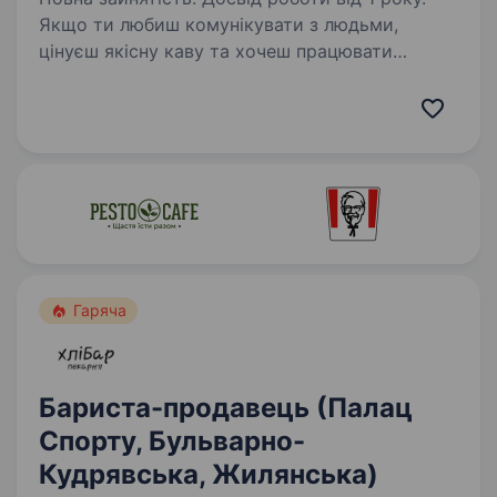
Якщо ти любиш комунікувати з людьми,
цінуєш якісну каву та хочеш працювати
в красивому просторі — ми шукаємо саме
тебе! Ми шукаємо людину, яка: має досвід
роботи баристою; відповідальна
та організована;…
Гаряча
Бариста-продавець (Палац
Спорту, Бульварно-
Кудрявська, Жилянська)