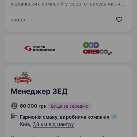
українських компаній у сфері страхування, яка
вже 18 років успішно працює на ринку.
Ми створюємо сучасні цифрові сервіси для
вчора
клієнтів, автоматизуємо внутрішні бізнес-
процеси…
Менеджер ЗЕД
60 000 грн
Вища за середню
Гармонія смаку, виробнича компанія
Київ,
7,3 км від центру