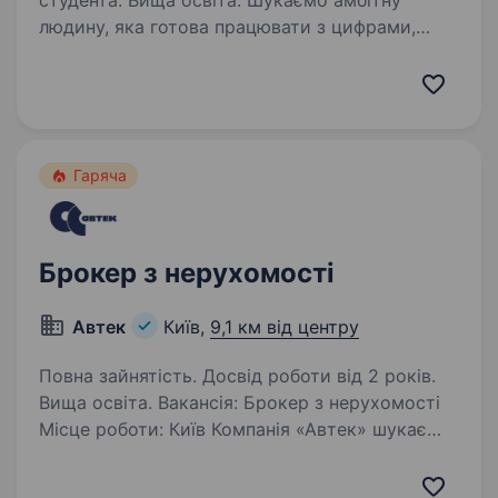
студента. Вища освіта. Шукаємо амбітну
людину, яка готова працювати з цифрами,
розвиватися та стати частиною нашої
команди. Це чудова можливість отримати
практичний досвід роботи з фінансовими
інструментами, біржовою інфраструктурою
та клієнтськими…
Гаряча
Брокер з нерухомості
Автек
Київ,
9,1 км від центру
Повна зайнятість. Досвід роботи від 2 років.
Вища освіта. Вакансія: Брокер з нерухомості
Місце роботи: Київ Компанія «Автек» шукає
в команду висококваліфікованого Брокера
з нерухомості з досвідом від 2 років. Вимоги: