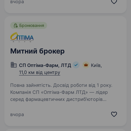
уже понад 4,5 мільйони кінцевих користувачів
вчора
і 330 тисяч PRO-користувачів у більш ніж
180…
Бронювання
Митний брокер
СП Оптіма-Фарм, ЛТД
Київ,
11,0 км від центру
Повна зайнятість. Досвід роботи від 1 року.
Компанія СП «Оптіма-Фарм ЛТД» — лідер
серед фармацевтичних дистриб’юторів
України, офіційний партнер найвідоміших
світових виробників лікарських препаратів.
вчора
Ми не просто постачаємо продукцію,
а створюємо довіру,…