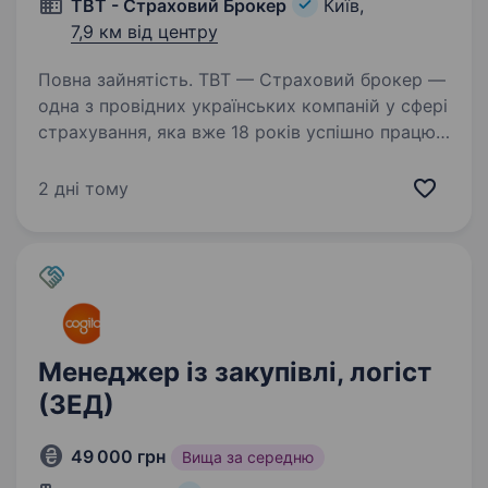
ТВТ - Страховий Брокер
Київ,
7,9 км від центру
Повна зайнятість. ТВТ — Страховий брокер —
одна з провідних українських компаній у сфері
страхування, яка вже 18 років успішно працює
на ринку. Ми будуємо довгострокові
партнерські відносини з клієнтами
2 дні тому
та створюємо комфортне середовище…
Менеджер із закупівлі, логіст
(ЗЕД)
49 000 грн
Вища за середню