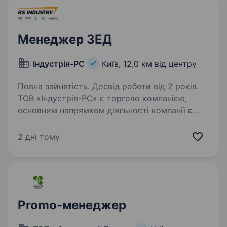
Менеджер ЗЕД
Індустрія-РС
Київ,
12,0 км від центру
Повна зайнятість. Досвід роботи від 2 років.
ТОВ «Індустрія-РС» є торгово компанією,
основним напрямком діяльності компанії є
продаж інженерної сантехніки (товари для
водопостачання, опалення) та насосного
2 дні тому
обладнання. Запрошуємо на роботу
менеджераіз закупевель…
Promo-менеджер