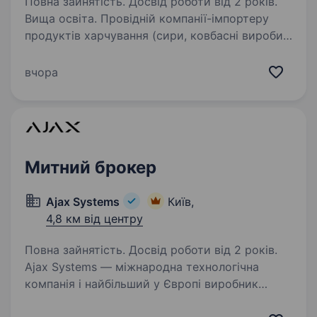
Повна зайнятість. Досвід роботи від 2 років.
Вища освіта. Провідній компанії-імпортеру
продуктів харчування (сири, ковбасні вироби,
м’ясо) на постійну роботу потрібен менеджер
ЗЕД.Обов’язки: Контроль, формування
вчора
та розміщення замовлень товару закордонним
постачальникам…
Митний брокер
Ajax Systems
Київ,
4,8 км від центру
Повна зайнятість. Досвід роботи від 2 років.
Ajax Systems — міжнародна технологічна
компанія і найбільший у Європі виробник
охоронних систем. Продуктам Ajax довіряють