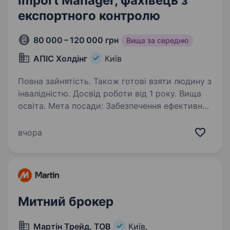
Import Manager, фахівець з
експортного контролю
80 000 – 120 000 грн
Вища за середню
АПІС Холдінг
Київ
Повна зайнятість. Також готові взяти людину з
інвалідністю. Досвід роботи від 1 року. Вища
освіта. Мета посади: Забезпечення ефективної
організації та супроводу
зовнішньоекономічної діяльності підприємств
вчора
Холдингу шляхом координації міжнародних
поставок, отримання необхідних дозвільних
документів, взаємодії з державними…
Митний брокер
Мартін Трейд, ТОВ
Київ,