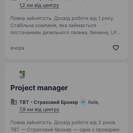
1,2 км від центру
Повна зайнятість. Досвід роботи від 1 року.
Стабільна компанія, яка займається
постачанням дизельного палива, бензину, LPG
-дрібним та великим гуртом запрошує
в команду Митного брокера Ми шукаємо
вчора
фахівця, який забезпечить точне, своєчасне
та безпечне митне…
Project manager
ТВТ - Страховий Брокер
Київ,
7,9 км від центру
Повна зайнятість. Досвід роботи від 2 років.
ТВТ — Страховий брокер — одна з провідних