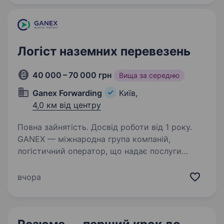
…
Логіст наземних перевезень
40 000 – 70 000 грн
Вища за середню
Ganex Forwarding
Київ,
4,0 км від центру
Повна зайнятість. Досвід роботи від 1 року.
GANEX — міжнародна група компаній,
логістичний оператор, що надає послуги
у сфері міжнародних перевезень вантажів,
митно-брокерського обслуговування,
вчора
зберігання та консолідації вантажів на складах
Східної Європи…