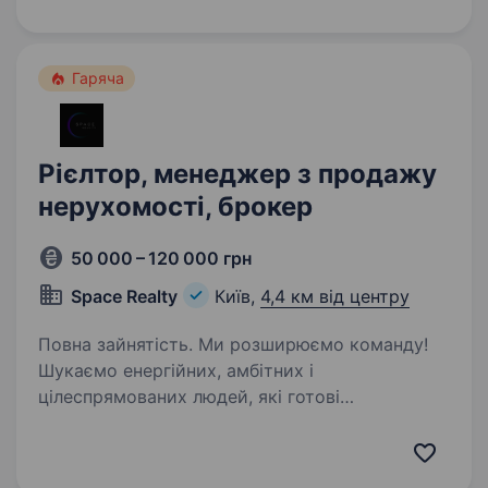
Вища освіта Досвід роботи на аналогічній
посаді…
Гаряча
Рієлтор, менеджер з продажу
нерухомості, брокер
50 000 – 120 000 грн
Space Realty
Київ,
4,4 км від центру
Повна зайнятість. Ми розширюємо команду!
Шукаємо енергійних, амбітних і
цілеспрямованих людей, які готові
розвиватися у сфері нерухомості разом із
нами! Space Realty — агентство, де цінують
команду, розвиток і результат. Приєднуйся —