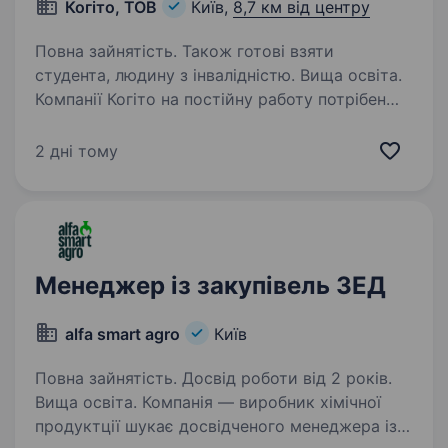
Когіто, ТОВ
Київ,
8,7 км від центру
Повна зайнятість. Також готові взяти
студента, людину з інвалідністю. Вища освіта.
Компанії Когіто на постійну работу потрібен
менеджер ЗЕД по закупкам електронних
компонентов (електротехніка, електроніка,
2 дні тому
автоматика). Вимоги до претендента: Вища
освіта; Усна та письмова англійська мова;…
Менеджер із закупівель ЗЕД
alfa smart agro
Київ
Повна зайнятість. Досвід роботи від 2 років.
Вища освіта. Компанія — виробник хімічної
продуктції шукає досвідченого менеджера із