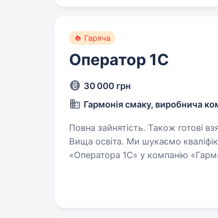
Гаряча
Оператор 1C
30 000 грн
Гармонія смаку, виробнича ко
Повна зайнятість. Також готові взя
Вища освіта. Ми шукаємо кваліфікованого співробітника на посаду
«Оператора 1C» у компанію «Гарм
спеціалізується на імпорті продук
делікатесів, молочної продукції,…