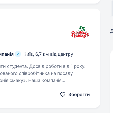
Д
мпанія
Київ,
6,7 км від центру
ти студента. Досвід роботи від 1 року.
онія смаку». Наша компанія
тів харчування, зокрема сирів, м’ясних
Зберегти