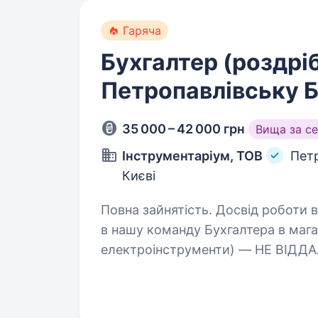
Гаряча
Бухгалтер (роздріб
Петропавлівську 
35 000 – 42 000 грн
Вища за с
Інструментаріум, ТОВ
Пет
Києві
Повна зайнятість. Досвід роботи від 1 ро
в нашу команду Бухгалтера в магаз
електроінструменти) — НЕ ВІДДА
перебування НА РОБОЧОМУ МІСЦІ. В
якості…