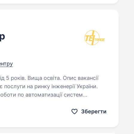
р
ентру
в. Вища освіта. Опис вакансії
послуги на ринку інженерії України.
оботи по автоматизації систем
зку з розвитком бізнесу ми шукаємо
Зберегти