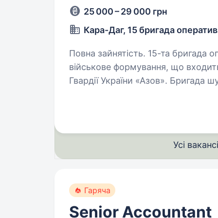
25 000 – 29 000 грн
Кара-Даг, 15 бригада операти
Повна зайнятість. 15-та бригада оперативного призначення «Кара-Даг» —
військове формування, що входить
Гвардії України «Азов». Бригада шу
підрозділи. Обов’язки:…
Усі ваканс
Гаряча
Senior Accountant