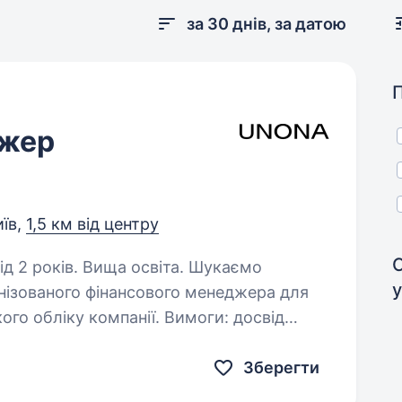
за 30 днів, за датою
джер
иїв,
1,5 км від центру
років. Вища освіта. Шукаємо
у
анізованого фінансового менеджера для
 обліку компанії. Вимоги: досвід
економістом або бухгалтером від 2…
Зберегти