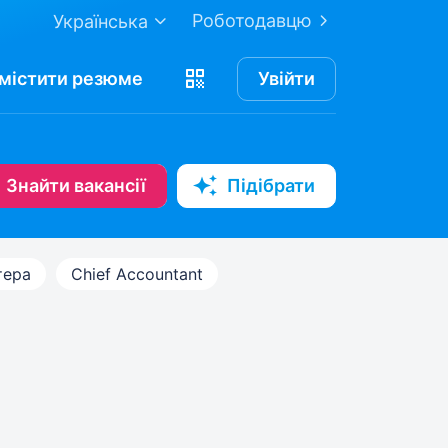
Роботодавцю
Українська
містити
резюме
Увійти
Знайти вакансії
Підібрати
тера
Chief Accountant