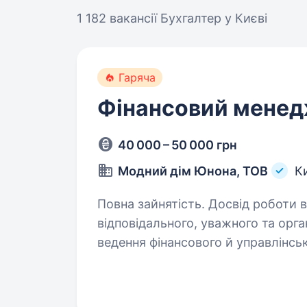
1 182 вакансії
Бухгалтер у Києві
Гаряча
Фінансовий мене
40 000 – 50 000 грн
Модний дім Юнона, ТОВ
К
Повна зайнятість. Досвід роботи від 2 
відповідального, уважного та орг
ведення фінансового й управлінського
роботи фінансовим менеджером, 