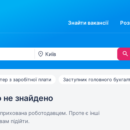
Знайти
вакансії
Роз
тер з заробітної плати
Заступник головного бухгал
ю не знайдено
 прихована роботодавцем. Проте є інші
вам підійти.