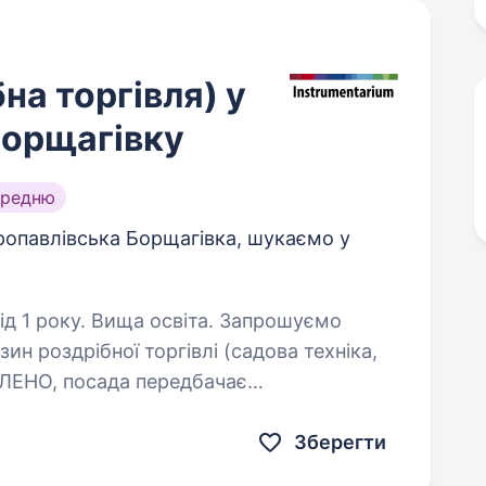
на торгівля) у
Борщагівку
ередню
ропавлівська Борщагівка, шукаємо у
ку. Вища освіта. Запрошуємо
ин роздрібної торгівлі (садова техніка,
ЛЕНО, посада передбачає
ам підходить ця робота, якщо Ваші
Зберегти