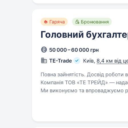
Гаряча
Бронювання
Головний бухгалте
50 000 – 60 000 грн
TE-Trade
Київ,
8,4 км від ц
Повна зайнятість. Досвід роботи від 5 рокі
Компанія ТОВ «ТЕ ТРЕЙД» — надає 
Ми виконуємо та впроваджуємо р
управління та моніторингу. У зв’я
досвідченого…