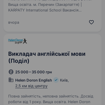
Вища освіта. м. Перечин (Закарпаття) |
KARPATY International School Вакансія
на 2026−2027 навчальний рік KARPATY
International School — сучасна школа
вчора
міжнародного формату, що поєднує
українську та міжнародну освітні програми…
Викладач англійської мови
(Поділ)
25 000 – 35 000 грн
Helen Doron English
Київ,
2,5 км від центру
Повна зайнятість, неповна зайнятість. Досвід
роботи від 1 року. Вища освіта. Helen Doron