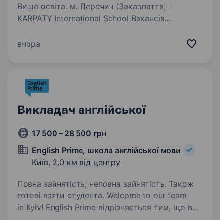
Вища освіта. м. Перечин (Закарпаття) |
KARPATY International School Вакансія
на 2026−2027 навчальний рік KARPATY
International School — сучасна школа
вчора
міжнародного формату, що поєднує
українську та міжнародну освітні програми…
Викладач англійської
17 500 – 28 500 грн
English Prime, школа англійської мови
Київ,
2,0 км від центру
Повна зайнятість, неповна зайнятість. Також
готові взяти студента. Welcome to our team
in Kyiv! English Prime відрізняється тим, що вже
з перших днів студенти починають