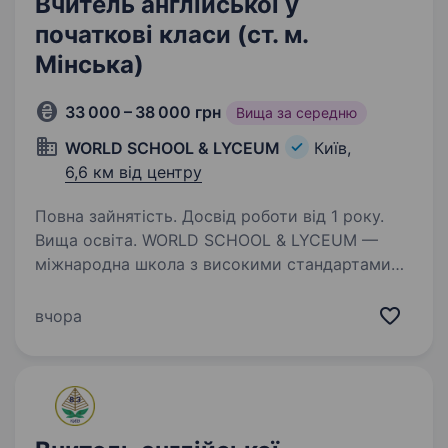
Вчитель англійської у
початкові класи (ст. м.
Мінська)
33 000 – 38 000 грн
Вища за середню
WORLD SCHOOL & LYCEUM
Київ,
6,6 км від центру
Повна зайнятість. Досвід роботи від 1 року.
Вища освіта. WORLD SCHOOL & LYCEUM —
міжнародна школа з високими стандартами
освіти, чотири кампуси в Києві та Львові.
Наша команда WORLD SCHOOL & LYCEUM —
вчора
освітяни нового покоління, амбасадори
міжнародної освіти, світової науки,…