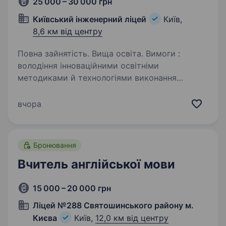
25 000 – 30 000 грн
Київський інженерний ліцей
Київ,
8,6 км від центру
Повна зайнятість. Вища освіта. Вимоги :
володіння інноваційними освітніми
методиками й технологіями виконання
навчальної програми з предмету підготовка
учнів на рівні вимог державного стандарту
вчора
Умови роботи : офіційне працевлаштування…
Бронювання
Вчитель англійської мови
15 000 – 20 000 грн
Ліцей №288 Святошинського району м.
Києва
Київ,
12,0 км від центру