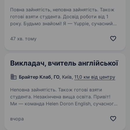
Повна зайнятість, неповна зайнятість. Також
готові взяти студента. Досвід роботи від 1
року. Будьмо знайомі! Я — Yuppie, сучасний
освітній простір близ Києва (Софіївська
Борщагівка, ЖК Софія, вул. Миру 46). У зв’язку
47 хв. тому
з розширенням, шукаємо офлайн викладача
у команду. (!) онлайн працевлаштування НЕ
пропонуємо…
Викладач, вчитель англійської
Брайтер Клаб, ГО
, Київ,
11,0 км від центру
Неповна зайнятість. Також готові взяти
студента. Незакінчена вища освіта. Привіт!
Ми — команда Helen Doron English, сучасного
центру вивчення англійської мови для дітей та
підлітків у Києві. Уже понад 30 років
вчора
ми надихаємо дітей вивчати англійську легко