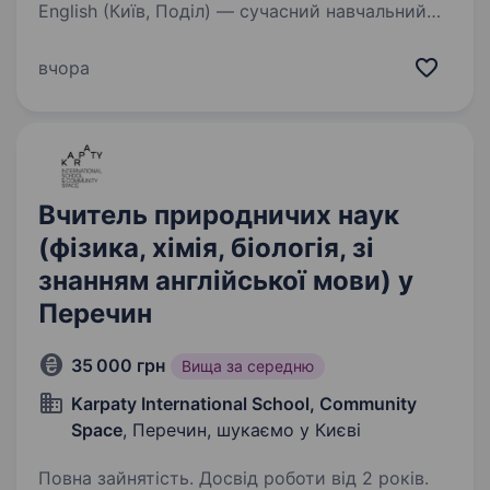
English (Київ, Поділ) — сучасний навчальний
центр англійської мови для дітей та підлітків,
що працює за всесвітньо відомою
вчора
міжнародною методикою Helen Doron English.
Ми шукаємо викладача, який хоче не просто…
Вчитель природничих наук
(фізика, хімія, біологія, зі
знанням англійської мови) у
Перечин
35 000 грн
Вища за середню
Karpaty International School, Community
Space
, Перечин, шукаємо у Києві
Повна зайнятість. Досвід роботи від 2 років.