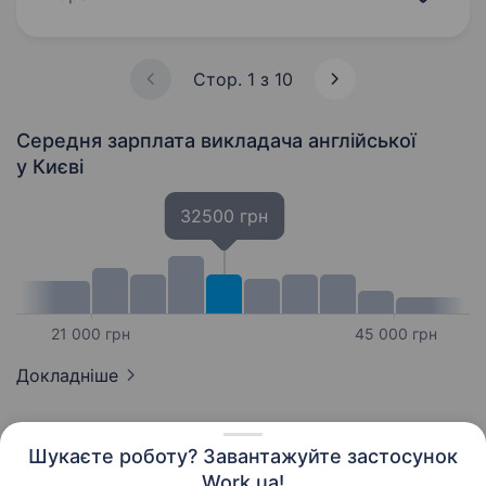
освітяни нового покоління, амбасадори
міжнародної освіти, світової науки,…
Стор. 1 з 10
Середня зарплата викладача англійської
у Києві
32500 грн
21 000 грн
45 000 грн
Докладніше
Шукаєте роботу? Завантажуйте застосунок
Work.ua!