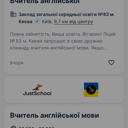
Вчитель англійської
Заклад загальної середньої освіти №83 м.
Києва
Київ,
9,7 км від центру
Повна зайнятість. Вища освіта. Вітаємо! Ліцей
№ 83 м. Києва запрошує в свою дружню
команду вчителя англійської мови. Якщо
ви мрієте працювати в атмосфері підтримки,
розвитку та взаєморозуміння, любите дітей і
вчора
прагнете допомагати їм відкривати…
Вчитель англійської мови