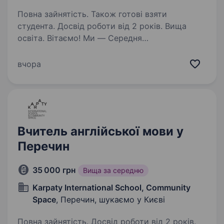
Повна зайнятість. Також готові взяти
студента. Досвід роботи від 2 років. Вища
освіта. Вітаємо! Ми — Середня
загальноосвітня школа № 288 Святошинського
району міста Києва, місце, де кожна дитина
вчора
отримує міцні знання та підтримку в розвитку.
Якщо ти хочеш не просто викладати,
а надихати і допомагати…
Вчитель англійської мови у
Перечин
35 000 грн
Вища за середню
Karpaty International School, Community
Space
, Перечин, шукаємо у Києві
Повна зайнятість. Досвід роботи від 2 років.