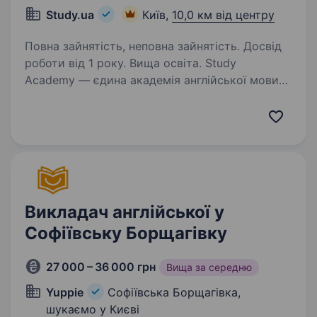
Study.ua
Київ,
10,0 км від центру
Повна зайнятість, неповна зайнятість. Досвід
роботи від 1 року. Вища освіта. Study
Academy — єдина академія англійської мови
в Україні, яка пропонує програми вивчення
англійської мови з акцентом на всебічний
розвиток особистості. 25 років досвіду
та 4000+ випускників щорічно. 16
преміумлокацій…
Викладач англійської у
Софіївську Борщагівку
27 000 – 36 000 грн
Вища за середню
Yuppie
Софіївська Борщагівка,
шукаємо у Києві