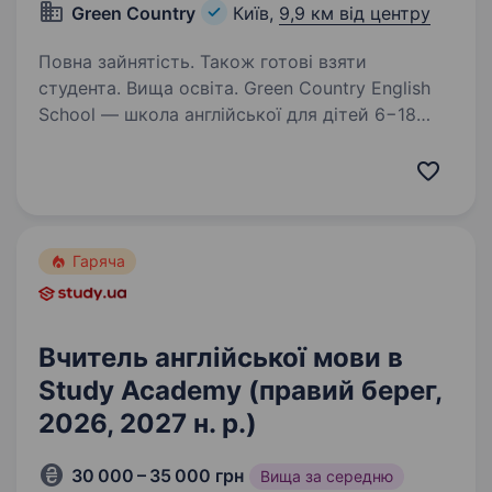
Green Country
Київ,
9,9 км від центру
Повна зайнятість. Також готові взяти
студента. Вища освіта. Green Country English
School — школа англійської для дітей 6−18
років. Знаєш англійську, любиш працювати з
дітьми та хочеш допомагати їм відкривати
світ через навчання? Тоді давай знайомитися!
Запрошуємо в команду…
Гаряча
Вчитель англійської мови в
Study Academy (правий берег,
2026, 2027 н. р.)
30 000 – 35 000 грн
Вища за середню