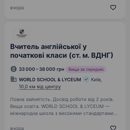
спілкуватися англійською. Ми продовжуєм
вчора
зростати і збільшуємо команду викладачів у
місті Києві Ти захоплюєшся…
Вчитель англійської у
початкові класи (ст. м. ВДНГ)
33 000 – 38 000 грн
Вища за середню
WORLD SCHOOL & LYCEUM
Київ,
10,0 км від центру
Повна зайнятість. Досвід роботи від 2 років.
Вища освіта. WORLD SCHOOL & LYCEUM —
міжнародна школа з високими стандартами
освіти, чотири кампуси в Києві та Львові.
Наша команда WORLD SCHOOL & LYCEUM —
вчора