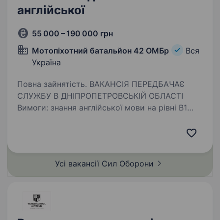
англійської
55 000 – 190 000 грн
Мотопіхотний батальйон 42 ОМБр
Вся
Україна
Повна зайнятість. ВАКАНСІЯ ПЕРЕДБАЧАЄ
СЛУЖБУ В ДНІПРОПЕТРОВСЬКІЙ ОБЛАСТІ
Вимоги: знання англійської мови на рівні B1
(знання інших мов буде перевагою) високий
рівень мотивації та бажання навчатися вік від
18 до 45 років …
Усі вакансії Сил
Оборони