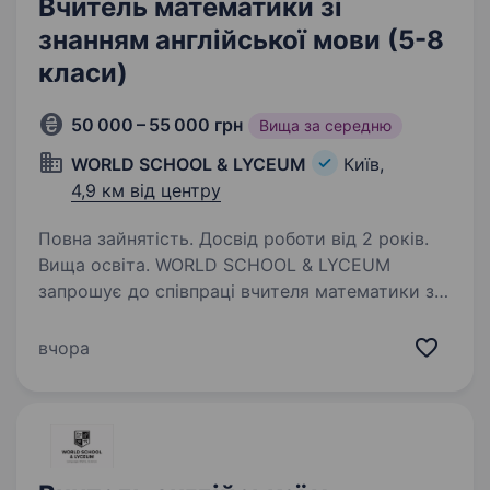
Вчитель математики зі
знанням англійської мови (5-8
класи)
50 000 – 55 000 грн
Вища за середню
WORLD SCHOOL & LYCEUM
Київ,
4,9 км від центру
Повна зайнятість. Досвід роботи від 2 років.
Вища освіта. WORLD SCHOOL & LYCEUM
запрошує до співпраці вчителя математики зі
знанням англійської мови на 2026−2027 н.р.
Локація: вул. Архипенка,10-Г, ст.м. Оболонь
вчора
Ми пропонуємо: роботу за визнаною
міжнародною програмою…