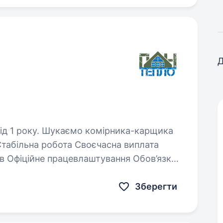
Д
мірника-карщика
Приймання та відвантаження товару Робота…
Зберегти