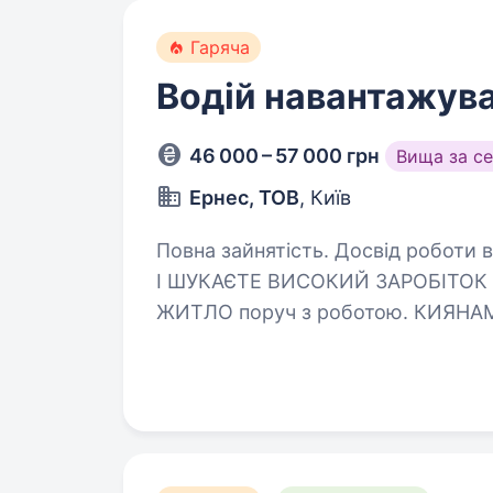
Гаряча
Водій навантажув
46 000 – 57 000 грн
Вища за с
Ернес, ТОВ
, Київ
Повна зайнятість. Досвід роботи від 1 рок
І ШУКАЄТЕ ВИСОКИЙ ЗАРОБІТОК 
ЖИТЛО поруч з роботою. КИЯНАМ — пор
але немає документів? Приходьт
ОБОЛОНІ-…