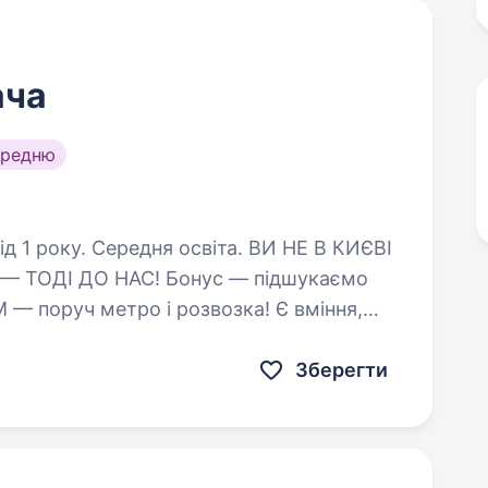
ача
ередню
у. Середня освіта. ВИ НЕ В КИЄВІ
— ТОДІ ДО НАС! Бонус — підшукаємо
уч метро і розвозка! Є вміння,
е, ми вам допоможемо! Мешканцям
Зберегти