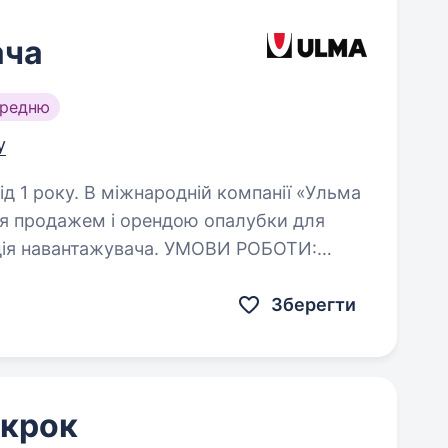
ача
ередню
у
 компанії «Ульма
ся продажем і орендою опалубки для
тажувача. УМОВИ РОБОТИ:
ям-розвантаженням…
Зберегти
 крок