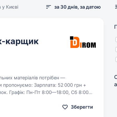
 у Києві
за 30 днів, за датою
к-карщик
рплата: 52 000 грн +
Сб 8:00—
Зберегти