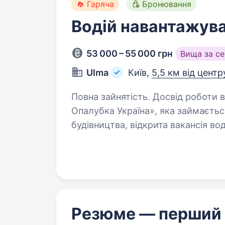
Гаряча
Бронювання
Водій навантажув
53 000 – 55 000 грн
Вища за с
Ulma
Київ,
5,5 км від центр
Повна зайнятість. Досвід роботи від 1 року. В міжнародній
Опалубка Україна», яка займаєть
будівництва, відкрита вакансія водія наван
Робота на складі з відвантаженн
Резюме — перший