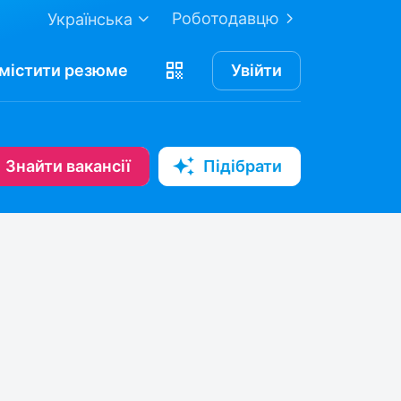
Роботодавцю
Українська
містити
резюме
Увійти
Знайти вакансії
Підібрати