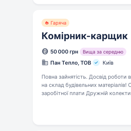
Гаряча
Комірник-карщик
50 000 грн
Вища за середню
Пан Тепло, ТОВ
Київ
Повна зайнятість. Досвід роботи від 1 року. Шукаємо ко
на склад будівельних матеріалів! Стабільна робота Своєчасна виплата
заробітної плати Дружній колектив Офіційне працевлаштування Обов’язки: