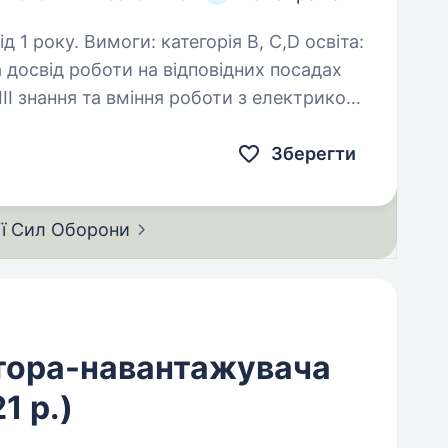
ія В, С,D освіта:
ах
икою
Зберегти
ії Сил
Оборони
тора-навантажувача
1 р.)