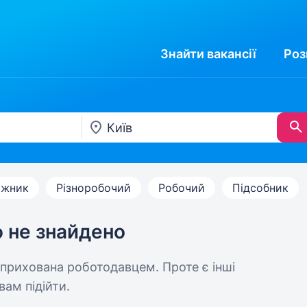
Знайти
вакансії
Роз
ажник
Різноробочий
Робочий
Підсобник
ю не знайдено
 прихована роботодавцем. Проте є інші
вам підійти.