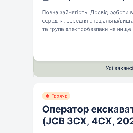
Повна зайнятість. Досвід роботи від 1 року. Вимоги: категор
середня, середня спеціальна/вища досвід роботи на відповідних посад
та група електробезпеки не нище ІІІ знання та вміння роботи з електр
в автомобільному транспорті…
Усі ваканс
Гаряча
Оператор екскава
(JCB 3CX, 4CХ, 202