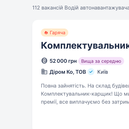
112 вакансій
Водій автонавантажувача
Гаряча
Комплектувальни
52 000 грн
Вища за середню
Діром Ко, ТОВ
Київ
Повна зайнятість. На склад будівельних матеріалів потрібен —
Комплектувальник-карщик! Що ми пропонуємо: За
премії, все виплачуємо без затримок. Графік: Пн-Пт 8:00—18:00, 
14:00. Склад: м. Нивки —…