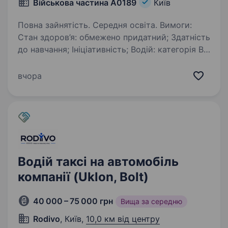
Військова частина А0189
Київ
Повна зайнятість. Середня освіта. Вимоги:
Стан здоров’я: обмежено придатний; Здатність
до навчання; Ініціативність; Водій: категорія В,
С. Відповідальність до виконання поставлених
завдань; Служба за контрактом або офіційна
вчора
мобілізація…
Водій таксі на автомобіль
компанії (Uklon, Bolt)
40 000 – 75 000 грн
Вища за середню
Rodivo
, Київ,
10,0 км від центру