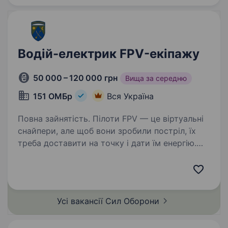
Водій-електрик FPV-екіпажу
50 000 – 120 000 грн
Вища за середню
151 ОМБр
Вся Україна
Повна зайнятість. Пілоти FPV — це віртуальні
снайпери, але щоб вони зробили постріл, їх
треба доставити на точку і дати їм енергію.
151 ОМБр шукає надійного напарника для
наших екіпажів. Людину, яка впевнено тримає
кермо на бездоріжжі…
Усі вакансії Сил
Оборони