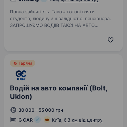
Повна зайнятість. Також готові взяти
студента, людину з інвалідністю, пенсіонера.
ЗАПРОШУЄМО ВОДІЇВ ТАКСІ НА АВТО
КОМПАНІЇ! БЕЗ ЗАСТАВ, БЕЗ ВИТРАТ, БЕЗ
ПЕРЕСМІНОК! Готовий сісти за кермо і одразу
заробляти? У нас ти отримуєш машину без
застави, без витрат на ремонт, ще й із
безкоштовним житлом!…
Гаряча
Водій на авто компанії (Bolt,
Uklon)
30 000 – 55 000 грн
G CAR
Київ,
6,3 км від центру