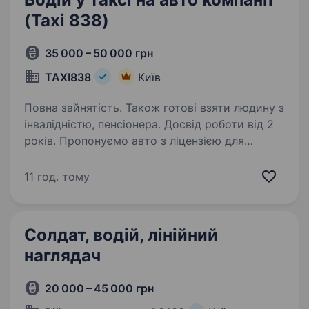
(Taxi 838)
35 000 – 50 000 грн
TAXI838
Київ
Повна зайнятість. Також готові взяти людину з
інвалідністю, пенсіонера. Досвід роботи від 2
років. Пропонуємо авто з ліцензією для
особистих потреб і великих
заробітківЗапрошуємо водіїв співпрацювати
11 год. тому
на авто компанії. Переваги роботи з нами:
Заробляйте 65% від каси. 0% комісія
за замовлення. Плануйте графік…
Солдат, водій, лінійний
наглядач
20 000 – 45 000 грн