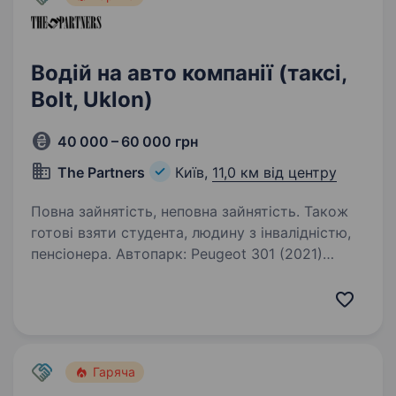
Водій на авто компанії (таксі,
Bolt, Uklon)
40 000 – 60 000 грн
The Partners
Київ,
11,0 км від центру
Повна зайнятість, неповна зайнятість. Також
готові взяти студента, людину з інвалідністю,
пенсіонера. Автопарк: Peugeot 301 (2021)
Skoda Fabia (2021) Chevrolet Bolt (2020) Toyota
Aqua (2020) Hyundai Accent (2021) Tesla 3/S/X
(2021) ***Після 2-х місяців роботи Переваги
роботи з нами: Знижена…
Гаряча