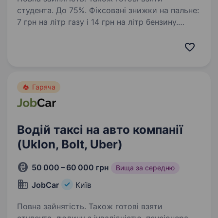
студента. До 75%. Фіксовані знижки на пальне:
7 грн на літр газу і 14 грн на літр бензину.
ВИКУП АВТО, ЛІЦЕНЗІЯ, ОДИН водій на авто. ​​
Автопарк «G CAR» шукає водія для роботи
в таксі у Вашому місті. Ми пропонуємо:
Надаємо…
Гаряча
Водій таксі на авто компанії
(Uklon, Bolt, Uber)
50 000 – 60 000 грн
Вища за середню
JobCar
Київ
Повна зайнятість. Також готові взяти