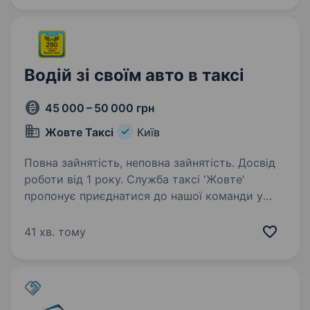
працювати по Правому / Лівому березі
у своєму місті Київ, та області (Буча,…
Водій зі своїм авто в таксі
45 000 – 50 000 грн
Жовте Таксі
Київ
Повна зайнятість, неповна зайнятість. Досвід
роботи від 1 року. Служба таксі 'Жовте'
пропонує приєднатися до нашої команди у
місті Київ, Дніпро, Одеса на вакансію 'Водій зі
своїм автомобілем' та пропонує найвигідніші
41 хв. тому
умови Як до нас влаштуватися: 1) Надішліть
у Viber або Telegram…