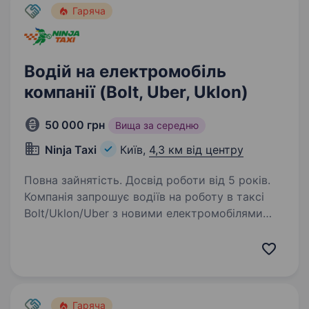
Гаряча
Водій на електромобіль
компанії (Bolt, Uber, Uklon)
50 000 грн
Вища за середню
Ninja Taxi
Київ,
4,3 км від центру
Повна зайнятість. Досвід роботи від 5 років.
Компанія запрошує водіїв на роботу в таксі
Bolt/Uklon/Uber з новими електромобілями
2024−2025 року! Ми пропонуємо: Сучасні
електроавто з запасом ходу 250−300 км.
взимку, від 350 км. влітку: BYD Yuan UP
(оглянути);…
Гаряча