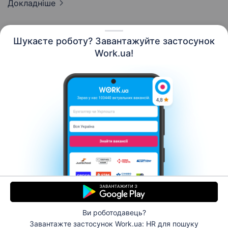
Докладніше
Шукаєте роботу? Завантажуйте застосунок
Work.ua!
Українська
Ресурси
Контакти
Про нас
Кар’єра
Новини Work.ua
Допомога
Умови використання
Роботодавцю
Ви роботодавець?
© 2006–2026 Work.ua. Сервіс пошуку роботи №1 в
Завантажте застосунок Work.ua: HR
для пошуку