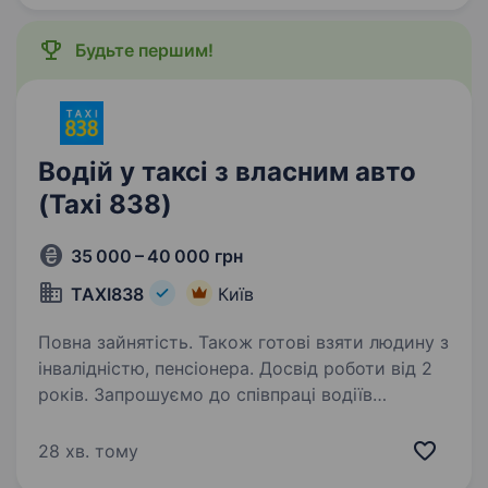
Будьте першим!
Водій у таксі з власним авто
(Taxi 838)
35 000 – 40 000 грн
TAXI838
Київ
Повна зайнятість. Також готові взяти людину з
інвалідністю, пенсіонера. Досвід роботи від 2
років. Запрошуємо до співпраці водіїв
на своєму авто! Компанія«ТАХІ838» —
це найкращі умови для роботи серед
28 хв. тому
конкурентів. Ми даруємо круті бонуси за