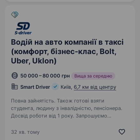
брендування автомобіля, що дозволяє
заробляти ще більше. Приєднуйтесь…
Водій на авто компанії в таксі
(комфорт, бізнес-клас, Bolt,
Uber, Uklon)
50 000 – 80 000 грн
Вища за середню
Smart Driver
Київ,
6,7 км від центру
Повна зайнятість. Також готові взяти
студента, людину з інвалідністю, пенсіонера.
Досвід роботи від 1 року. Запрошуємо
ВОДІЇВ НА НОВІ АВТО КОМПАНІЇ. Авто видаємо
БЕЗ ЗАСТАВИ з ПОВНИМ баком. 75% від каси.
32 хв. тому
Щоденні виплати. Гнучкй графік. Можливість