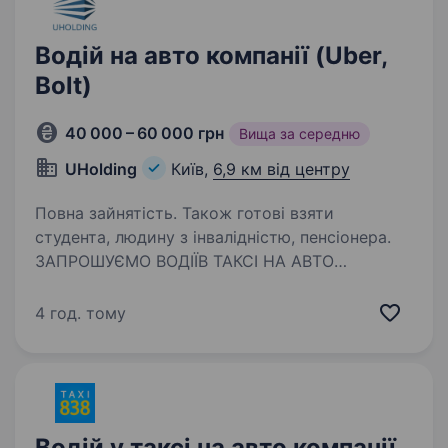
Водій на авто компанії (Uber,
Bolt)
40 000 – 60 000 грн
Вища за середню
UHolding
Київ,
6,9 км від центру
Повна зайнятість. Також готові взяти
студента, людину з інвалідністю, пенсіонера.
ЗАПРОШУЄМО ВОДІЇВ ТАКСІ НА АВТО
КОМПАНІЇ! БЕЗ ЗАСТАВ, БЕЗ ВИТРАТ, БЕЗ
ПЕРЕСМІНОК! Готовий сісти за кермо і одразу
4 год. тому
заробляти? У нас ти отримуєш машину без
застави, без витрат на ремонт, ще й із
безкоштовним житлом!…
Водій у таксі на авто компанії