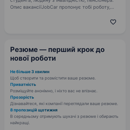
студента, людину з інвалідністю, пенсіонера.
Опис вакансіїJobCar пропонує тобі роботу,
де ти сам вирішуєш, коли і скільки працювати!
Ми — офіційний партнер UBER, BOLT, UKLON
та входимо в ТОП автопарків Києва.
Телефонуй прямо зараз: 073 675 23 63 Чому
з нами?…
Резюме — перший крок
до
нової роботи
Не більше 3 хвилин
Щоб створити та розмістити ваше
резюме.
Приватність
Розміщуйте анонімно, і ніхто вас не впізнає.
Прозорість
Дізнавайтеся, які компанії переглядали ваше резюме.
8 пропозицій щотижня
В середньому отримують шукачі з резюме і обирають
найкращі.