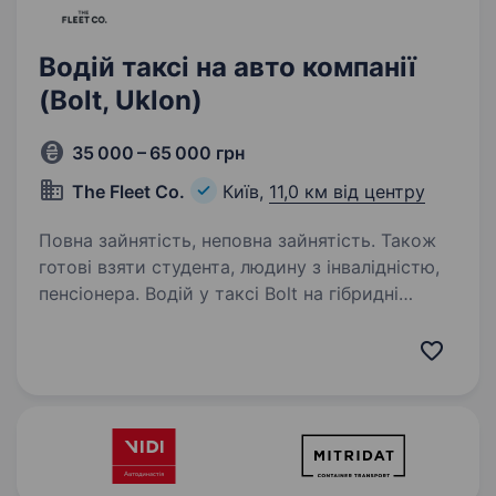
Водій таксі на авто компанії
(Bolt, Uklon)
35 000 – 65 000 грн
The Fleet Co.
Київ,
11,0 км від центру
Повна зайнятість, неповна зайнятість. Також
готові взяти студента, людину з інвалідністю,
пенсіонера. Водій у таксі Bolt на гібридні
авто — Toyota Prius / Aqua / Yaris Хочеш
заробляти стабільно та працювати
на сучасних гібридних авто? Приєднуйся
до команди Bolt! Ми пропонуємо: Нові
та економні гібридні авто: Toyota…