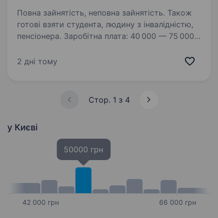
Повна зайнятість, неповна зайнятість. Також
готові взяти студента, людину з інвалідністю,
пенсіонера. Заробітна плата: 40 000 — 75 000
грн чистими.Водій таксі на електромобіль
компанії. Основні переваги роботи: Зарядка
2 дні тому
автомобіля за рахунок компанії. Всі витрати
на зарядку беремо на себе, щоб збільшити ваш
чистий…
Стор. 1 з 4
у Києві
50000 грн
42 000 грн
66 000 грн