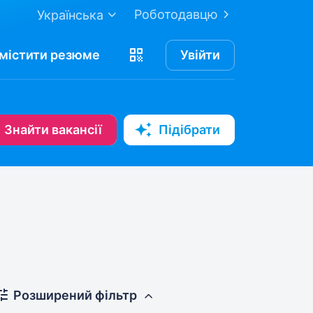
Роботодавцю
Українська
містити
резюме
Увійти
Знайти вакансії
Підібрати
Розширений фільтр