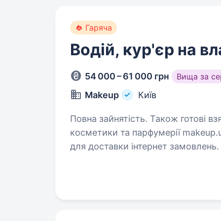
Гаряча
Водій, кур'єр на в
54 000 – 61 000 грн
Вища за с
Makeup
Київ
Повна зайнятість. Також готові взяти студента
косметики та парфумерії makeup.u
для доставки інтернет замовлень. Основні задачі: Прийом замовлень 
відділі доставки; Своєча