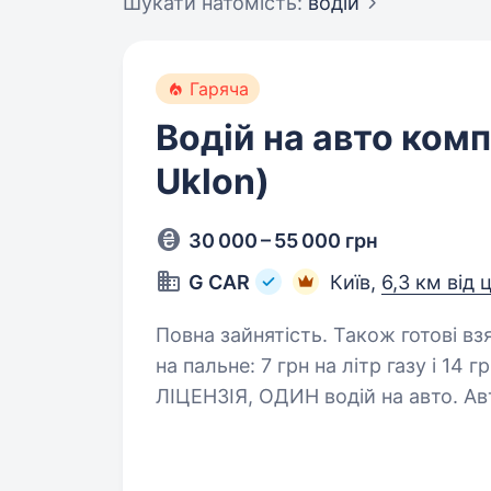
Шукати натомість:
водiй
Гаряча
Водій на авто компа
Uklon)
30 000 – 55 000 грн
G CAR
Київ,
6,3 км від 
Повна зайнятість. Також готові взяти студента. До 7
на пальне: 7 грн на літр газу і 14
ЛІЦЕНЗІЯ, ОДИН водій на авто. ​​