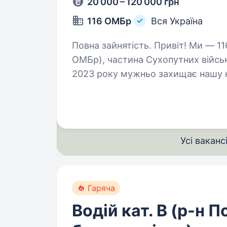
20 000 – 120 000 грн
116 ОМБр
Вся Україна
Повна зайнятість. Привіт! Ми — 116-та окрема механізована бригада (116
ОМБр), частина Сухопутних військ
2023 року мужньо захищає нашу 
бригада — це команда справжніх
Усі ваканс
Гаряча
Водій кат. В (р-н П