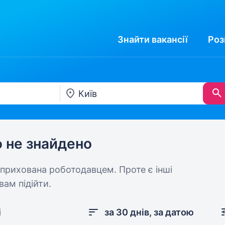
Знайти
вакансії
Роз
ю не знайдено
 прихована роботодавцем. Проте є інші
вам підійти.
і
за 30 днів, за датою