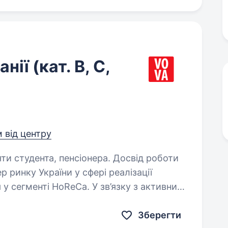
нії (кат. В, С,
м від центру
яти студента, пенсіонера. Досвід роботи
 у сегменті HoReCa. У зв’язку з активним
в пошуку колеги на посадуводія.
Зберегти