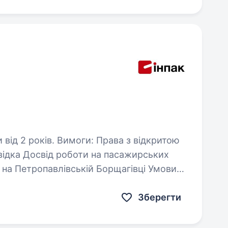
и: Права з відкритою
 (2 години…
Зберегти