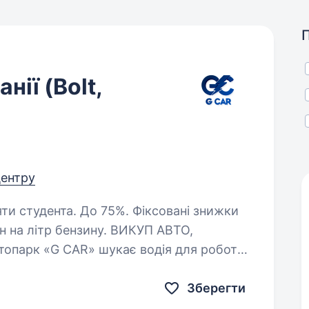
нії (Bolt,
центру
5%. Фіксовані знижки
 грн на літр бензину. ВИКУП АВТО,
Автопарк «G CAR» шукає водія для роботи
в таксі у Вашому місті. Ми пропонуємо: Надаємо…
Зберегти