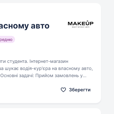
ласному авто
ередню
. Інтернет-магазин
a шукає водія-кур'єра на власному авто,
у
сна доставка та вручення…
Зберегти