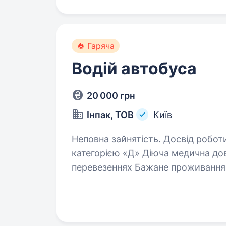
Гаряча
Водій автобуса
20 000 грн
Інпак, ТОВ
Київ
Неповна зайнятість. Досвід роботи від 2 років. Вимог
категорією «Д» Діюча медична довідка Досвід роботи на пасажирських
перевезеннях Бажане проживання на Петропавлівській Борщагівці Умови
роботи: Неповний робочий день