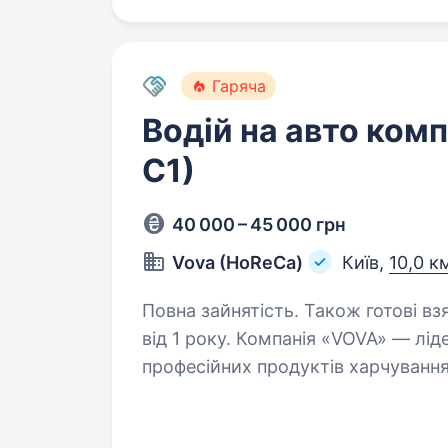
Гаряча
Водій на авто компа
С1)
40 000 – 45 000 грн
Vova (HoReCa)
Київ,
10,0 к
Повна зайнятість. Також готові вз
від 1 року. Компанія «VOVA» — лідер ринку України у сфері реалізації
професійних продуктів харчування
зростанням компанії знаходимось 
Ми пропонуємо: стабільний…