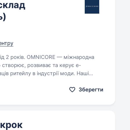
склад
ь)
центру
ORE — міжнародна
 створює, розвиває та керує e-
ів ритейлу в індустрії моди. Наші
das.ua, adidas.kz, adidas.kg,…
Зберегти
 крок