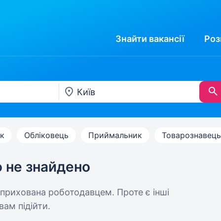
Знайти
вакансії
Роз
к
Обліковець
Приймальник
Товарознавець
ю не знайдено
 прихована роботодавцем. Проте є інші
вам підійти.