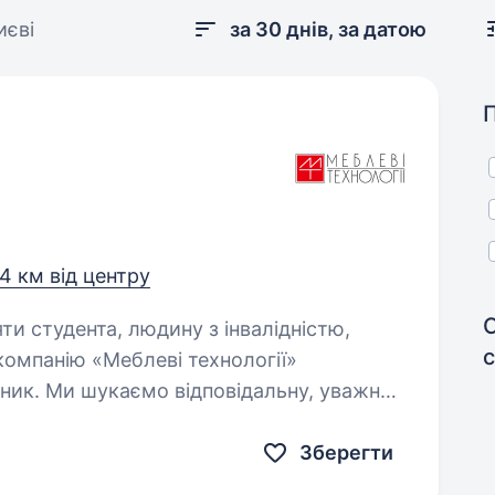
иєві
за 30 днів, за датою
,4 км від центру
яти студента, людину з інвалідністю,
рник. Ми шукаємо відповідальну, уважну
 та гідно оплачувану роботу.
Зберегти