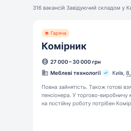
316 вакансій
Завідуючий складом у К
Гаряча
Комірник
27 000 – 30 000 грн
Меблеві технології
Київ,
8
Повна зайнятість. Також готові вз
пенсіонера. У торгово-виробничу компанію «Меблеві технології»
на постійну роботу потрібен Комі
людину, яка бажає мати стабільну
Що ти будеш робити: приймати…