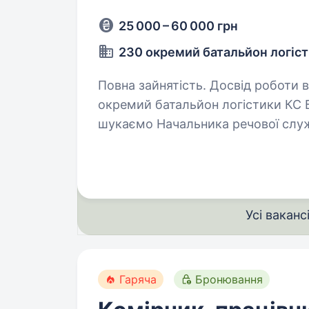
25 000 – 60 000 грн
230 окремий батальйон логіс
Повна зайнятість. Досвід роботи від 1 року.
окремий батальйон логістики КС Б
шукаємо Начальника речової служ
до нашої команди по всій Україні.
Усі ваканс
Гаряча
Бронювання