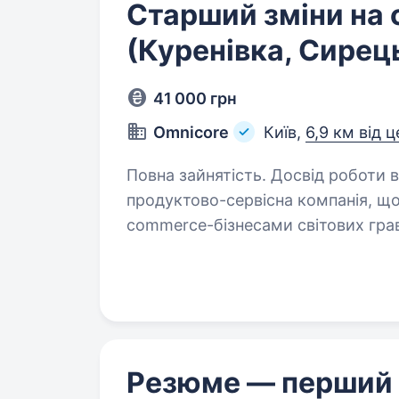
Старший зміни на 
(Куренівка, Сирец
41 000 грн
Omnicore
Київ,
6,9 км від 
Повна зайнятість. Досвід роботи від 2 років. OMNIC
продуктово-сервісна компанія, що
commerce-бізнесами світових гравц
ключові партнери: ua.puma.com, adi
Резюме — перший