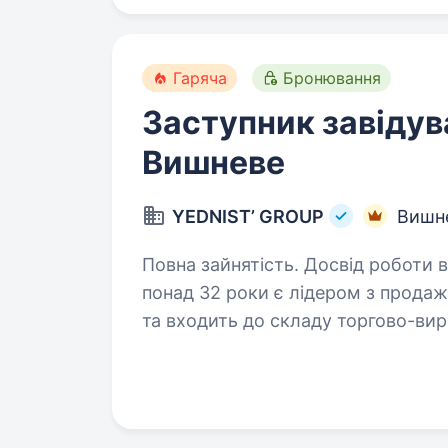
Гаряча
Бронювання
Заступник завідув
Вишневе
YEDNIST’ GROUP
Вишне
Повна зайнятість. Досвід роботи від 2 рокі
понад 32 роки є лідером з продаж
та входить до складу торгово-вир
Ми амбітні та активно розвиваєм
команди…