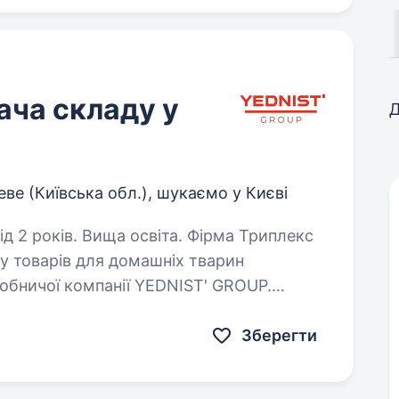
ача складу у
Д
ве (Київська обл.), шукаємо у Києві
в. Вища освіта. Фірма Триплекс
у товарів для домашніх тварин
обничої компанії YEDNIST' GROUP.
ось. Запрошуємо приєднатися до нашої
Зберегти