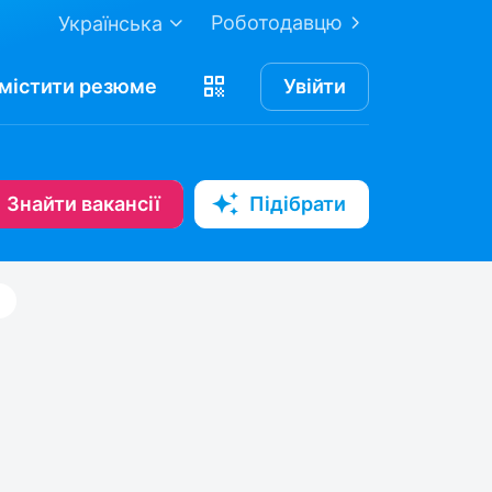
Роботодавцю
Українська
містити
резюме
Увійти
Знайти вакансії
Підібрати