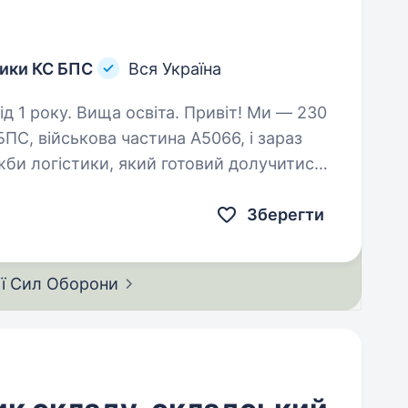
тики КС БПС
Вся Україна
 Вища освіта. Привіт! Ми — 230
ПС, військова частина А5066, і зараз
би логістики, який готовий долучитися
 Якщо ти маєш досвід у логістиці,…
Зберегти
ії Сил
Оборони