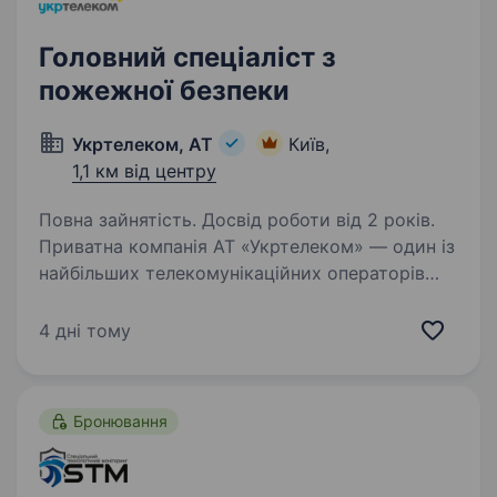
Головний спеціаліст з
пожежної безпеки
Укртелеком, АТ
Київ,
1,1 км від центру
Повна зайнятість. Досвід роботи від 2 років.
Приватна компанія АТ «Укртелеком» — один із
найбільших телекомунікаційних операторів
України. Ми забезпечуємо наших клієнтів
надійним інтернетом та сучасними цифровими
4 дні тому
послугами. Наша діяльність має стратегічне…
Бронювання