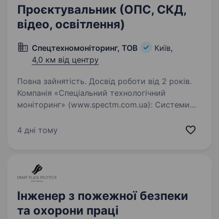
Проєктувальник (ОПС, СКД,
відео, освітлення)
Спецтехномоніторинг, ТОВ
Київ,
4,0 км від центру
Повна зайнятість. Досвід роботи від 2 років.
Компанія «Спеціальний технологічний
моніторинг» (www.spectm.com.ua): Системи
технологічного моніторингу та телеметрії,
Комплексні системи безпеки, Системи
4 дні тому
прикордонного контролю. Про нас:
Ми розробляємо та впроваджуємо…
Інженер з пожежної безпеки
та охорони праці