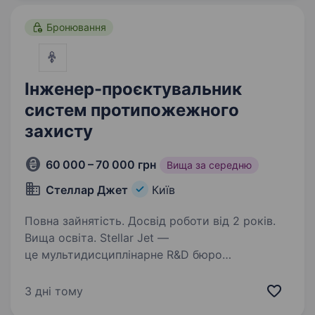
ми забезпечуємо…
Бронювання
Інженер-проєктувальник
систем протипожежного
захисту
60 000 – 70 000 грн
Вища за середню
Стеллар Джет
Київ
Повна зайнятість. Досвід роботи від 2 років.
Вища освіта. Stellar Jet —
це мультидисциплінарне R&D бюро
та експериментальне виробництво. Наші
проекти вже довели свою ефективність, і
3 дні тому
ми продовжуємо активну роботу над