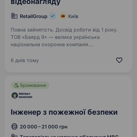
відеонагляду
RetailGroup
Київ
Повна зайнятість. Досвід роботи від 1 року.
ТОВ «Баярд 9» — велика українська
національна охоронна компанія.
Ми здійснюємо охорону торгівельних мереж
роздрібної торгівлі Холдингу «Рітейл Груп»
6 днів тому
(ТМ «Велика кишеня», ТМ «Велмарт», ТМ «ВК
Експрес», ТМ «ВК SELECT»)…
Бронювання
Інженер з пожежної безпеки
20 000 – 21 000 грн