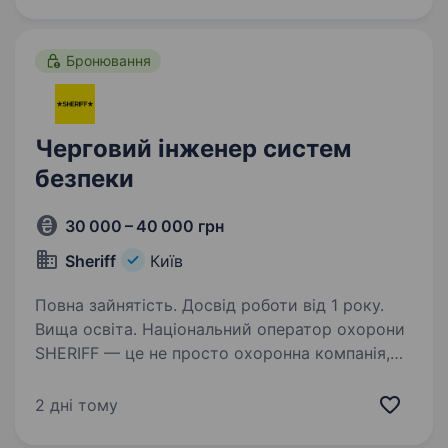
відповідність вимогам законодавства,…
Бронювання
Черговий інженер систем
безпеки
30 000 – 40 000 грн
Sheriff
Київ
Повна зайнятість. Досвід роботи від 1 року.
Вища освіта. Національний оператор охорони
SHERIFF — це не просто охоронна компанія,
а команда професіоналів, об'єднаних спільною
місією: ми працюємо, щоб кожен день наших
2 дні тому
клієнтів був спокійним та безпечним. Щодня