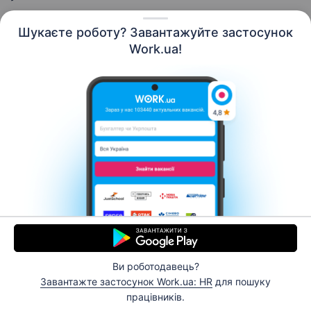
Шукаєте роботу? Завантажуйте застосунок
Work.ua!
Українська
Ресурси
Контакти
Про нас
Кар’єра
Новини Work.ua
Допомога
Умови використання
Роботодавцю
Ви роботодавець?
© 2006–2026 Work.ua. Сервіс пошуку роботи №1 в
Завантажте застосунок Work.ua: HR
для пошуку
Україні.
працівників.