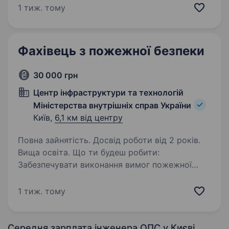
Ми займаємося імпортом обладнання,
1 тиж. тому
інсталяцією, сервісним обслуговуванням
та оптимізацією систем…
Фахівець з пожежної безпеки
30 000 грн
Центр інфраструктури та технологій
Міністерства внутрішніх справ України
Київ,
6,1 км від центру
Повна зайнятість. Досвід роботи від 2 років.
Вища освіта. Що ти будеш робити:
Забезпечувати виконання вимог пожежної
безпеки на об'єктах Міністерства внутрішніх
справ. Проводити планові та позапланові
1 тиж. тому
перевірки стану пожежної безпеки.
Розробляти та оновлювати інструкції,…
Середня зарплата інженера ОПС
у Києві