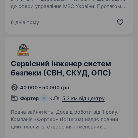
до сфери управління МВС України. Протягом
більше ніж 8 років ми розробляємо
та реалізуємо програмні продукти під
6 днів тому
торговою маркою МІА. Окрім цього, ІНФОТЕХ
є офіційним постачальником…
Сервісний інженер систем
безпеки (СВН, СКУД, ОПС)
40 000 – 50 000 грн
Фортер
Київ,
5,3 км від центру
Повна зайнятість. Досвід роботи від 1 року.
Компанія «Фортер» (forter.ua) надає повний
цикл послуг зі створення інженерних
комплексів у сфері технічної безпеки.