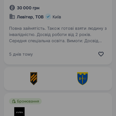
30 000 грн
Левітер, ТОВ
Київ
Повна зайнятість. Також готові взяти людину з
інвалідністю. Досвід роботи від 2 років.
Середня спеціальна освіта. Вимоги: Досвід
роботи по обслуговуванню пожежних систем
Умови роботи: Пн-Пт з 9:00 до 18:00
5 днів тому
Обов’язки: розробка та затвердження наказів,
розпоряджень, інструкцій; забезпечення
об'єктів первинними засобами
пожежогасіння…
Бронювання