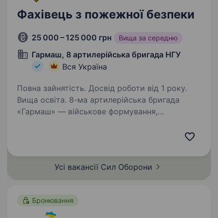
Фахівець з пожежної безпеки
25 000 – 125 000 грн
Вища за середню
Гармаш, 8 артилерійська бригада НГУ
Вся Україна
Повна зайнятість. Досвід роботи від 1 року.
Вища освіта. 8-ма артилерійська бригада
«Гармаш» — військове формування,
що входить до складу 1-го корпусу
Національної гвардії України «Азов».
Новостворена бригада, сформована
досвідченими азовськими артилеристами,
Усі вакансії Сил
Оборони
наразі набирає…
Бронювання