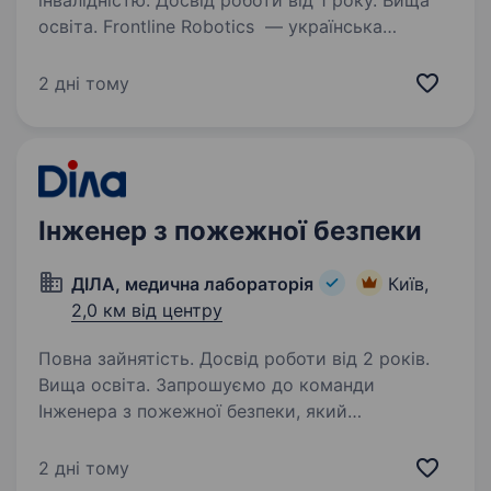
інвалідністю. Досвід роботи від 1 року. Вища
освіта. Frontline Robotics — українська
defence tech компанія, що займається
розробкою та виробництвом роботизованих
2 дні тому
систем для Сил безпеки та оборони України.
Наша місія — створити інтегровану
роботизовану екосистему…
Інженер з пожежної безпеки
ДІЛА, медична лабораторія
Київ,
2,0 км від центру
Повна зайнятість. Досвід роботи від 2 років.
Вища освіта. Запрошуємо до команди
Інженера з пожежної безпеки, який
відповідатиме за організацію та підтримку
системи пожежної безпеки в компанії.
2 дні тому
Ми шукаємо спеціаліста, який забезпечить