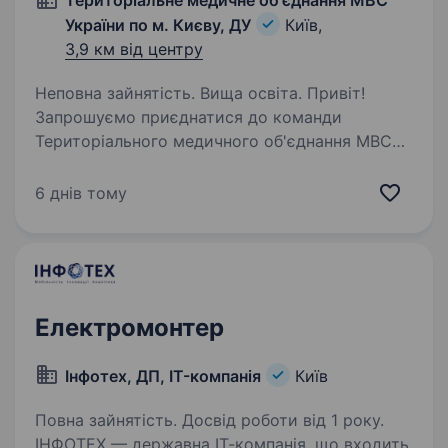
Територіальне медичне об'єднання МВС
України по м. Києву, ДУ
Київ,
3,9 км від центру
Неповна зайнятість. Вища освіта. Привіт!
Запрошуємо приєднатися до команди
Територіального медичного об'єднання МВС
України по м. Києву, ДУ — закладу охорони
здоров’я, який піклується про співробітників
6 днів тому
МВС, ГУ НП, військовослужбовців та їхні
родини…
Електромонтер
Інфотех, ДП, IT-компанія
Київ
Повна зайнятість. Досвід роботи від 1 року.
ІНФОТЕХ — державна ІТ-компанія, що входить