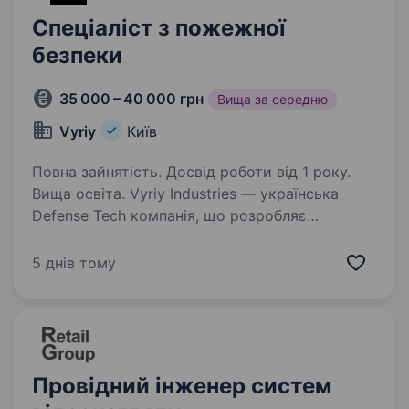
Спеціаліст з пожежної
безпеки
35 000 – 40 000 грн
Вища за середню
Vyriy
Київ
Повна зайнятість. Досвід роботи від 1 року.
Вища освіта. Vyriy Industries — українська
Defense Tech компанія, що розробляє
та серійно виробляє автономні системи для
роботи в реальних бойових умовах для понад
5 днів тому
200 підрозділів Сил оборони України.
Ми створюємо технології,…
Провідний інженер систем