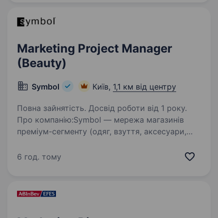
задовільняє найвибагливіші бажання…
Marketing Project Manager
(Beauty)
Symbol
Київ,
1,1 км від центру
Повна зайнятість. Досвід роботи від 1 року.
Про компанію:Symbol — мережа магазинів
преміум-сегменту (одяг, взуття, аксесуари,
home та beauty-напрямок). Понад 27 років
ми представляємо провідні світові бренди
6 год. тому
в Україні та продовжуємо розвиватися.
Шукаємо Marketing…