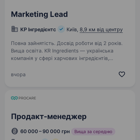
Marketing Lead
КР Інгредієнтс
Київ,
8,9 км від центру
Повна зайнятість. Досвід роботи від 2 років.
Вища освіта. KR Ingredients — українська
компанія у сфері харчових інгредієнтів,
продуктового R&D і створення готових рішень
для бізнесу. Ми розвиваємо власні бренди:
вчора
Elekta — електроліти у стіках і готові
функціональні напої…
Продакт-менеджер
60 000 – 90 000 грн
Вища за середню