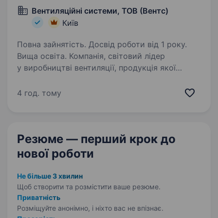
Вентиляційні системи, ТОВ (Вентс)
Київ
Повна зайнятість. Досвід роботи від 1 року.
Вища освіта. Компанія, світовий лідер
у виробництві вентиляції, продукція якої
успішно продається по всій території України
та більш ніж в 120 країнах світу знаходиться
4 год. тому
в пошуку Продакт-менеджера для роботи
з зовнішніми ринками…
Резюме — перший крок
до
нової роботи
Не більше 3 хвилин
Щоб створити та розмістити ваше
резюме.
Приватність
Розміщуйте анонімно, і ніхто вас не впізнає.