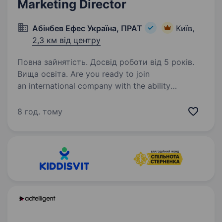
Marketing Director
Абінбев Ефес Україна, ПРАТ
Київ,
2,3 км від центру
Повна зайнятість. Досвід роботи від 5 років.
Вища освіта. Are you ready to join
an international company with the ability
to exchange experiences with foreign
colleagues? Learn on the job. Being agile and
8 год. тому
adoptive to new environments. Setting goals that
help you grow.…