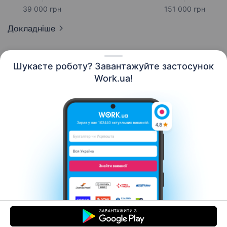
39 000 грн
151 000 грн
Докладніше
Шукаєте роботу? Завантажуйте застосунок
Work.ua!
Українська
Ресурси
Контакти
Про нас
Кар’єра
Новини Work.ua
Допомога
Умови використання
Роботодавцю