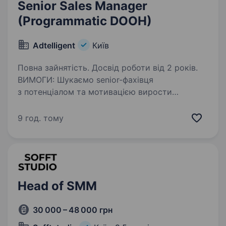
Senior Sales Manager
(Programmatic DOOH)
Adtelligent
Київ
Повна зайнятість. Досвід роботи від 2 років.
ВИМОГИ: Шукаємо senior-фахівця
з потенціалом та мотивацією вирости
до керівника відділу продажів (Head of Sales /
Sales Team Lead) 4+ років досвіду у сфері
9 год. тому
продажів Досвід роботи з продажу будь-якої
зовнішньої…
Head of SMM
30 000 – 48 000 грн