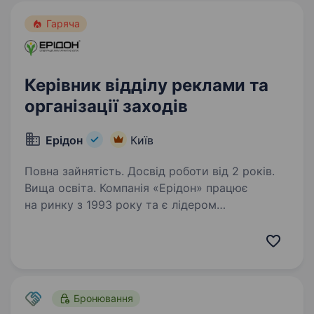
Гаряча
Керівник відділу реклами та
організації заходів
Ерідон
Київ
Повна зайнятість. Досвід роботи від 2 років.
Вища освіта. Компанія «Ерідон» працює
на ринку з 1993 року та є лідером
у комплексному забезпеченні
сільськогосподарських підприємств України.
Ми пропонуємо широкий асортимент
продукції провідних світових брендів: насіння
польових…
Бронювання