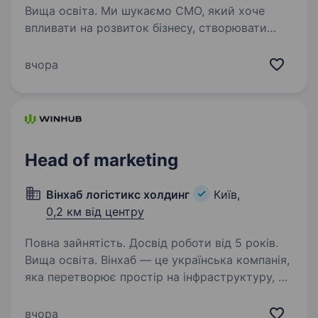
Вища освіта. Ми шукаємо CMO, який хоче
впливати на розвиток бізнесу, створювати
сильний бренд і реалізовувати амбітні
маркетингові проєкти. У цій ролі важливі
вчора
стратегічне мислення, готовність
до регулярних відряджень, вільне…
Head of marketing
Вінхаб логістикс холдинг
Київ,
0,2 км від центру
Повна зайнятість. Досвід роботи від 5 років.
Вища освіта. Вінхаб — це українська компанія,
яка перетворює простір на інфраструктуру, а
ідеї — на квадратні метри, де працює сучасна
логістика. Ми не просто зводимо склади —
вчора