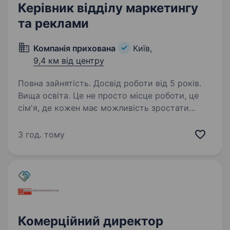
Керівник відділу маркетингу
та реклами
Компанія прихована
Київ,
9,4 км від центру
Повна зайнятість. Досвід роботи від 5 років.
Вища освіта. Це не просто місце роботи, це
сім'я, де кожен має можливість зростати
та розвиватися. Якщо ти прагнеш реалізувати
свої лідерські та креативні здібності у сфері
3 год. тому
маркетингу, ми чекаємо саме на тебе!
У зв’язку з активним…
Комерційний директор