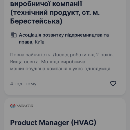
виробничої компанії
(технічний продукт, ст. м.
Берестейська)
Асоціація розвитку підприємництва та
права
, Київ
Повна зайнятість. Досвід роботи від 2 років.
Вища освіта. Молода виробнича
машинобудівна компанія шукає однодумця
ТОП-менеджера на посаду комерційного
директора. Якщо продажі — це твоє,
4 год. тому
спілкуватися, презентувати і переконувати —
це частина твого життя, якщо маєш досвід…
Product Manager (HVAC)