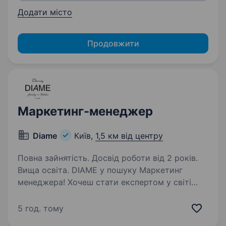
Додати місто
Продовжити
Маркетинг-менеджер
Diame
Київ,
1,5 км від центру
Повна зайнятість. Досвід роботи від 2 років.
Вища освіта. DIAME у пошуку Маркетинг
менеджера! Хочеш стати експертом у світі
краси та створювати свій продукт
з глибинною цінністю, тоді чекаємо на тебе.
5 год. тому
DIAME — компанія, яка більше 15 років