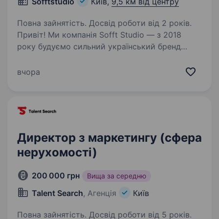
Sofftstudio
Київ,
9,5 км від центру
Повна зайнятість. Досвід роботи від 2 років.
Привіт! Ми компанія Sofft Studio — з 2018
року будуємо сильний український бренд
меблів. Просуваємось онлайн та офлайн,
шоурум у Києві в ТЦ Аракс, за адресою
вчора
кільцева дорога 110 Ми створюємо унікальні
дизайнерські…
Директор з маркетингу (сфера
нерухомості)
200 000 грн
Вища за середню
Talent Search
, Агенція
Київ
Повна зайнятість. Досвід роботи від 5 років.