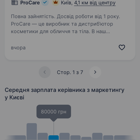
ProCare
Київ,
4,1 км від центру
Повна зайнятість. Досвід роботи від 1 року.
ProCare — це виробник та дистриб’ютор
косметики для обличчя та тіла. В наш
портфель входять 12 власних брендів та сотні
брендів private label. Ми створюємо
вчора
високоякісну косметику, яка є ефективною,
дієвою та відповідає…
Стор. 1 з 7
Середня зарплата керівника з маркетингу
у Києві
80000 грн