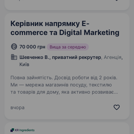
ми створюємо комплексні логістичні хаби, що
відповідають…
Керівник напрямку E-
commerce та Digital Marketing
70 000 грн
Вища за середню
Шевченко В., приватний рекрутер
, Агенція
,
Київ
Повна зайнятість. Досвід роботи від 2 років.
Ми — мережа магазинів посуду, текстилю
та товарів для дому, яка активно розвиває
онлайн-напрямок та готується до нового
етапу масштабування. Саме тому шукаємо
вчора
сильного керівника E-commerce та Digital
Marketing,…