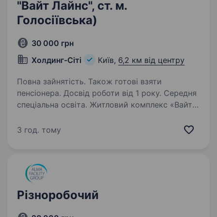
"Вайт Лайнс", ст. м.
Голосіївська)
30 000 грн
Холдинг-Сіті
Київ,
6,2 км від центру
Повна зайнятість. Також готові взяти
пенсіонера. Досвід роботи від 1 року. Середня
спеціальна освіта. Житловий комплекс «Вайт
Лайнс» — це один із найвідоміших житлових
комплексів Києва, розташований
3 год. тому
в Голосіївському районі в 5 хвл. від ст.м.
Голосіївська. До складу входять
висококваліфіковані та досвідчені
працівники…
Різноробочий