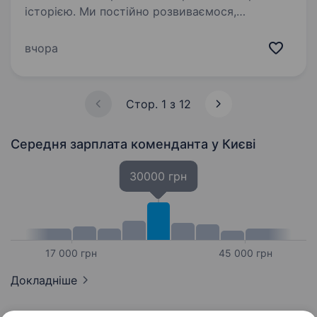
історією. Ми постійно розвиваємося,
відкриваємо нові напрямки та дбаємо про те,
щоб кожна наша філія була охайною,
вчора
безпечною та комфортною для співробітників і
клієнтів…
Стор. 1 з 12
Середня зарплата коменданта
у Києві
30000 грн
17 000 грн
45 000 грн
Докладніше