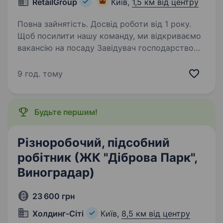
RetailGroup
Київ,
1,5 км від центру
Повна зайнятість. Досвід роботи від 1 року.
Щоб посилити нашу команду, ми відкриваємо
вакансію на посаду Завідувач господарством.
Наш ідеальний кандидат: Має наявність
аналогічного досвіду роботи Має знання основ
9 год. тому
інженерних систем (опалення, вода,
каналізація)…
Будьте першим!
Різноробочий, підсобний
робітник (ЖК "Діброва Парк",
Виноградар)
23 600 грн
Холдинг-Сіті
Київ,
8,5 км від центру