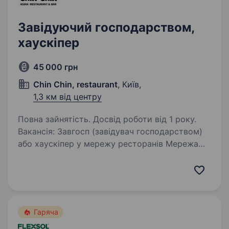
Завідуючий господарством,
хаускіпер
45 000 грн
Chin Chin, restaurant
, Київ,
1,3 км від центру
Повна зайнятість. Досвід роботи від 1 року.
Вакансія: Завгосп (завідувач господарством)
або хаускіпер у мережу ресторанів Мережа
ресторанів шукає відповідального
та організованого завгоспа на своему авто
Обов’язки: контроль технічного
та господарського…
Гаряча