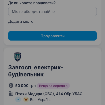
Де ви хочете працювати?
Додати місто
Продовжити
Завгосп, електрик-
будівельник
50 000 грн
Вища за середню
Птахи Мадяра (СБС), 414 ОБр УБАС
Вся Україна