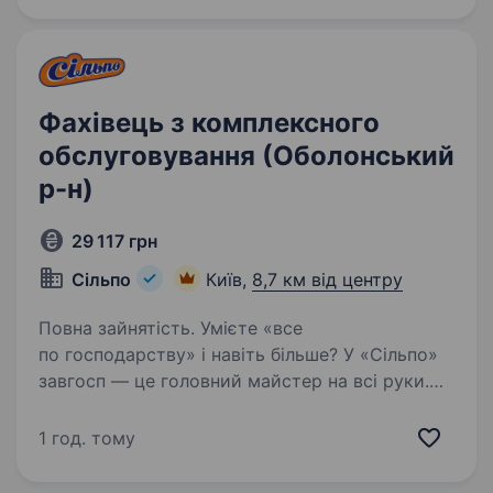
виконуваних робіт. Може бути…
Фахівець з комплексного
обслуговування (Оболонський
р-н)
29 117 грн
Сільпо
Київ,
8,7 км від центру
Повна зайнятість. Умієте «все
по господарству» і навіть більше? У «Сільпо»
завгосп — це головний майстер на всі руки.
Що потрібно робити Виконувати дрібні
ремонти Стежити за технічним станом
1 год. тому
обладнання Координувати обслуговування…