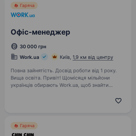
Гаряча
Офіс-менеджер
30 000 грн
Work.ua
Київ,
1,9 км від центру
Повна зайнятість. Досвід роботи від 1 року.
Вища освіта. Привіт! Щомісяця мільйони
українців обирають Work.ua, щоб знайти
роботу або співробітників. Але Work.ua —
це не лише сервіс, а й команда: відділи
продажів, комунікацій, веб-розробки та інші,
які працюють у Дніпрі,…
Гаряча