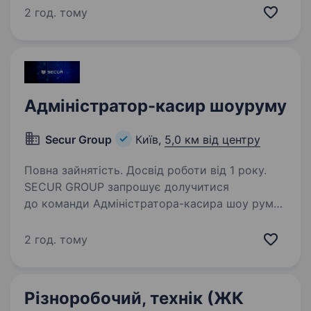
роботи: з проживанням в сім, ї (будинок
2 год. тому
в Обухівському районі, в будинку проживає
сімейна пара). Обов’язки:…
Адміністратор-касир шоуруму
Secur Group
Київ,
5,0 км від центру
Повна зайнятість. Досвід роботи від 1 року.
SECUR GROUP запрошує долучитися
до команди Адміністратора-касира шоу руму.
Ми займаємося технологіями безпеки з 2008-
го, тому наш рівень експертизи в даному
2 год. тому
напрямку один з найсильніших в Україні.
Основні вимоги:…
Різноробочий, технік (ЖК