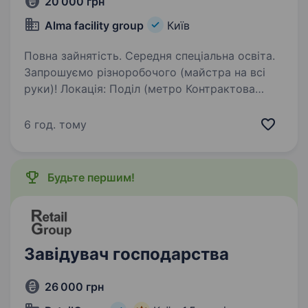
20 000 грн
Alma facility group
Київ
Повна зайнятість. Середня спеціальна освіта.
Запрошуємо різноробочого (майстра на всі
руки)! Локація: Поділ (метро Контрактова
Площа) Печерськ (метро Звіринецька)
Шукаємо відповідального працівника для
6 год. тому
виконання дрібних ремонтних і господарських
робіт…
Будьте першим!
Завідувач господарства
26 000 грн