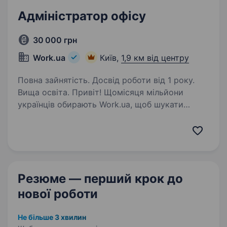
Адміністратор офісу
30 000 грн
Work.ua
Київ,
1,9 км від центру
Повна зайнятість. Досвід роботи від 1 року.
Вища освіта. Привіт! Щомісяця мільйони
українців обирають Work.ua, щоб шукати
роботу або співробітників. Але Work.ua —
це не лише сервіс, а й команда людей та офіси
в Дніпрі, Києві і Львові, де важливо
підтримувати порядок,…
Резюме — перший крок
до
нової роботи
Не більше 3 хвилин