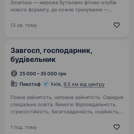
Smartass — мережа бутікових фітнес-клубів
нового формату, де кожне тренування —
це поєднання світла, музики й драйву.
Ми створюємо простір, у якому спорт стає
13 хв. тому
частиною життя. Шукаємо завгоспа, який
зможе тримати…
Завгосп, господарник,
будівельник
25 000 – 35 000 грн
Пекотоф
Київ,
9,5 км від центру
Повна зайнятість, неповна зайнятість. Середня
спеціальна освіта. Вимоги: Відповідальність,
стресостійкість, багатозадачність, охайність,
здоровий спосіб життя. Умови роботи:
безкоштовні обіди. Можливе проживання.
1 год. тому
Вказана ЗП залежить від кваліфікації