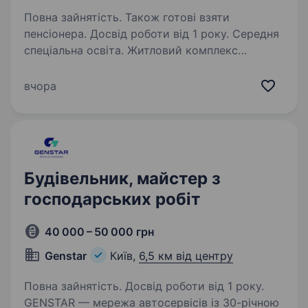
Повна зайнятість. Також готові взяти
пенсіонера. Досвід роботи від 1 року. Середня
спеціальна освіта. Житловий комплекс
«Діброва Парк» — це один із найвідоміших
житлових комплексів Києва, розташований
вчора
в Подільському районі біля житлового масиву
Виноградар. До складу входять
висококваліфіковані та досвідчені
працівники…
Будівельник, майстер з
господарських робіт
40 000 – 50 000 грн
Genstar
Київ,
6,5 км від центру
Повна зайнятість. Досвід роботи від 1 року.
GENSTAR — мережа автосервісів із 30-річною