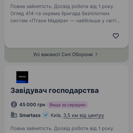
Повна зайнятість. Досвід роботи від 1 року.
Огляд 414-та окрема бригада безпілотних
систем «Птахи Мадяра» — найбільша у світі
бригада БпС, яка спеціалізується
на застосуванні ударних, розвідувальних
безпілотних та радіоелектронних систем. Щоб
позиції, бази…
Усі вакансії Сил
Оборони
Завідувач господарства
45 000 грн
Вища за середню
Smartass
Київ,
3,5 км від центру
Повна зайнятість. Досвід роботи від 1 року.