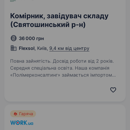
Комірник, завідувач складу
(Святошинський р-н)
36 000 грн
Flexsol
, Київ,
9,4 км від центру
Повна зайнятість. Досвід роботи від 2 років.
Середня спеціальна освіта. Наша компанія
«Полімерконсалтинг» займається імпортом
та оптовою торгівлею технічним текстильом.
Докладніше про нас можете дізнатися
на нашому сайті
https://polymerconsulting.com.ua/ Шукаємо
в наш колектив відповідального…
Гаряча